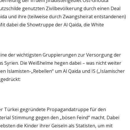
befreiung der in dem Jihadistengebiet Ost-Ghouta
tzschilde genutzten Zivilbevölkerung durch einen Deal
ida und ihre (teilweise durch Zwangsheirat entstandenen)
 Mit dabei die Showtruppe der Al Qaida, die White
eine der wichtigsten Gruppierungen zur Versorgung der
s Syrien. Die Weißhelme hegen dabei – was nicht weiter
len Islamisten-„Rebellen“ um Al Qaida und IS („Islamischer
sgedrückt:
der Türkei gegründete Propagandatruppe für den
material Stimmung gegen den „bösen Feind“ macht. Dabei
sten die Kinder ihrer Geiseln als Statisten, um mit