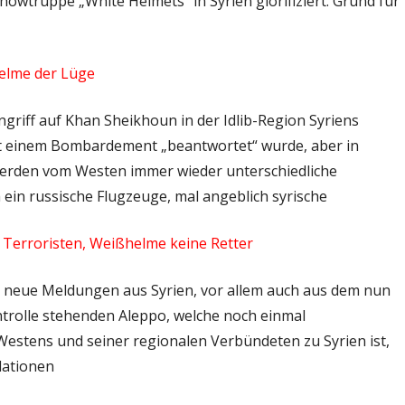
wtruppe „White Helmets“ in Syrien glorifiziert. Grund für
helme der Lüge
griff auf Khan Sheikhoun in der Idlib-Region Syriens
it einem Bombardement „beantwortet“ wurde, aber in
u werden vom Westen immer wieder unterschiedliche
 ein russische Flugzeuge, mal angeblich syrische
d Terroristen, Weißhelme keine Retter
e neue Meldungen aus Syrien, vor allem auch aus dem nun
trolle stehenden Aleppo, welche noch einmal
 Westens und seiner regionalen Verbündeten zu Syrien ist,
lationen