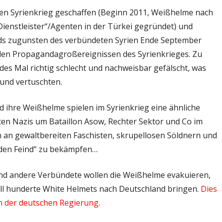
en Syrienkrieg geschaffen (Beginn 2011, Weißhelme nach
ienstleister“/Agenten in der Türkei gegründet) und
ands zugunsten des verbündeten Syrien Ende September
den Propagandagroßereignissen des Syrienkrieges. Zu
edes Mal richtig schlecht und nachweisbar gefälscht, was
und vertuschten.
d ihre Weißhelme spielen im Syrienkrieg eine ähnliche
ten Nazis um Bataillon Asow, Rechter Sektor und Co im
 an gewaltbereiten Faschisten, skrupellosen Söldnern und
„den Feind“ zu bekämpfen…
nd andere Verbündete wollen die Weißhelme evakuieren,
ll hunderte White Helmets nach Deutschland bringen.
Dies
n der deutschen Regierung
.