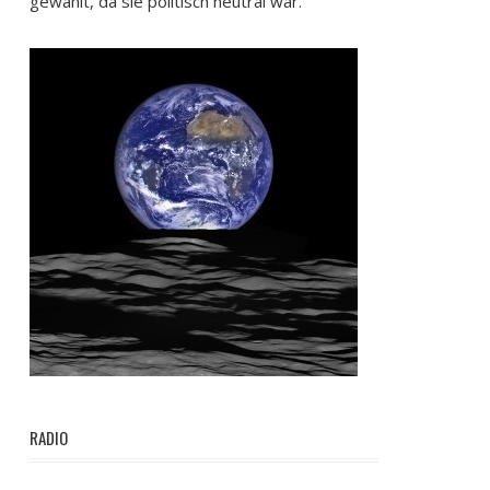
gewählt, da sie politisch neutral war.
RADIO