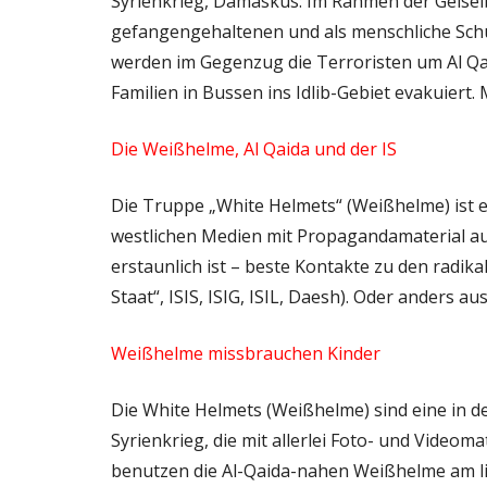
Syrienkrieg, Damaskus: Im Rahmen der Geisel
gefangengehaltenen und als menschliche Schu
werden im Gegenzug die Terroristen um Al Qa
Familien in Bussen ins Idlib-Gebiet evakuiert.
Die Weißhelme, Al Qaida und der IS
Die Truppe „White Helmets“ (Weißhelme) ist 
westlichen Medien mit Propagandamaterial au
erstaunlich ist – beste Kontakte zu den radika
Staat“, ISIS, ISIG, ISIL, Daesh). Oder anders au
Weißhelme missbrauchen Kinder
Die White Helmets (Weißhelme) sind eine in 
Syrienkrieg, die mit allerlei Foto- und Video
benutzen die Al-Qaida-nahen Weißhelme am lieb