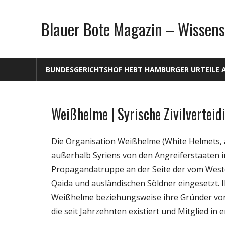
Zum
Inhalt
Blauer Bote Magazin – Wissens
springen
BUNDESGERICHTSHOF HEBT HAMBURGER URTEILE 
Weißhelme | Syrische Zivilverteid
Gesellschaft
Medien
Die Organisation Weißhelme (White Helmets, au
Politik
außerhalb Syriens von den Angreiferstaaten i
Wissenschaft
Propagandatruppe an der Seite der vom Westen
Qaida und ausländischen Söldner eingesetzt. I
Weißhelme beziehungsweise ihre Gründer von d
die seit Jahrzehnten existiert und Mitglied in