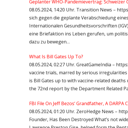
Geplanter WHO-Pandemievertrag: Schweizer 
08.05.2024, 14:20 Uhr. Transition News – http
sich gegen die geplante Verabschiedung ein
Internationalen Gesundheitsvorschriften (IGV
eine Briefaktion ins Leben gerufen, um politi
dazu zu bewegen…
What Is Bill Gates Up To?
08.05.2024, 02:27 Uhr. GreatGameIndia – https
vaccine trials, marred by serious irregularitie
is Bill Gates up to with vaccine-related death
the 72nd report by the Department Related 
FBI File On Jeff Bezos‘ Grandfather, A DARPA
08.05.2024, 01:20 Uhr. ZeroHedge News – https
Founder, Has Been Destroyed What’s not widel
Lawrence Preston Gise, helped form the Pent