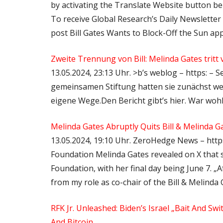
by activating the Translate Website button be
To receive Global Research’s Daily Newsletter (
post Bill Gates Wants to Block-Off the Sun ap
Zweite Trennung von Bill: Melinda Gates trit
13.05.2024, 23:13 Uhr. >b’s weblog – https: – S
gemeinsamen Stiftung hatten sie zunächst we
eigene Wege.Den Bericht gibt’s hier. War wohl
Melinda Gates Abruptly Quits Bill & Melinda 
13.05.2024, 19:10 Uhr. ZeroHedge News – https
Foundation Melinda Gates revealed on X that sh
Foundation, with her final day being June 7. „A
from my role as co-chair of the Bill & Melinda
RFK Jr. Unleashed: Biden’s Israel „Bait And S
And Bitcoin