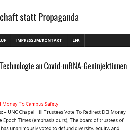
chaft statt Propaganda
AUF
IMPRESSUM/KONTAKT
LFK
-Technologie an Covid-mRNA-Geninjektionen
EI Money To Campus Safety
s: – UNC Chapel Hill Trustees Vote To Redirect DEI Money
e Epoch Times (emphasis ours), The board of trustees of
l has unanimously voted to defund diversity, equity, and