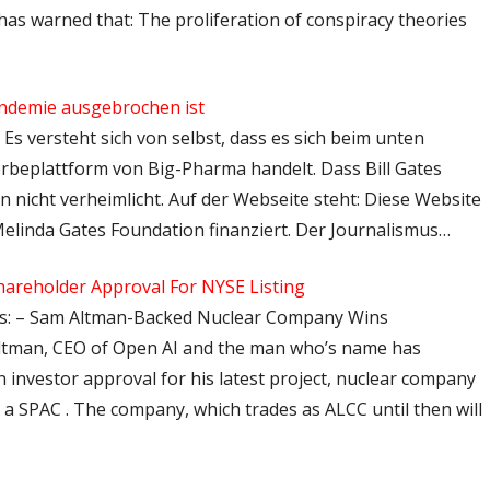
s warned that: The proliferation of conspiracy theories
andemie ausgebrochen ist
 Es versteht sich von selbst, dass es sich beim unten
erbeplattform von Big-Pharma handelt. Dass Bill Gates
n nicht verheimlicht. Auf der Webseite steht: Diese Website
Melinda Gates Foundation finanziert. Der Journalismus…
reholder Approval For NYSE Listing
tps: – Sam Altman-Backed Nuclear Company Wins
ltman, CEO of Open AI and the man who’s name has
investor approval for his latest project, nuclear company
ia a SPAC . The company, which trades as ALCC until then will