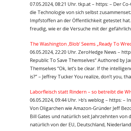
07.05.2024, 08:21 Uhr. tkp.at – https: – Der C
die Technologie von sich selbst zusammense
Impfstoffen an der Öffentlichkeit getestet hat.
freudig, wie er die Versuche mit der gefährli
The Washington ‚Blob‘ Seems „Ready To Wrec
06.05.2024, 22:20 Uhr. ZeroHedge News – htt
Republic To Save Themselves“ Authored by Ja
Themselves “Ok, let’s be clear. If the intellige
is?” – Jeffrey Tucker You realize, don’t you, t
Laborfleisch statt Rindern – so betreibt di
06.05.2024, 09:44 Uhr. >b’s weblog – https: – I
Von Oligarchen wie Amazon-Gründer Jeff Bezo
Bill Gates und natürlich seit Jahrzehnten von 
natürlich von der EU, Deutschland, Niederland