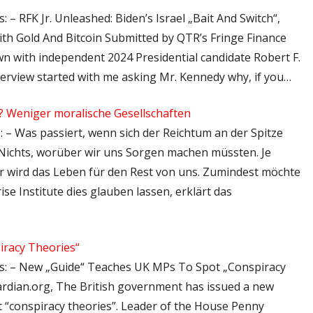
 – RFK Jr. Unleashed: Biden’s Israel „Bait And Switch“,
th Gold And Bitcoin Submitted by QTR’s Fringe Finance
wn with independent 2024 Presidential candidate Robert F.
nterview started with me asking Mr. Kennedy why, if you…
n? Weniger moralische Gesellschaften
: – Was passiert, wenn sich der Reichtum an der Spitze
 Nichts, worüber wir uns Sorgen machen müssten. Je
r wird das Leben für den Rest von uns. Zumindest möchte
e Institute dies glauben lassen, erklärt das
racy Theories“
ps: – New „Guide“ Teaches UK MPs To Spot „Conspiracy
ardian.org, The British government has issued a new
t “conspiracy theories”. Leader of the House Penny