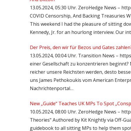
13.05.2024, 05:30 Uhr. ZeroHedge News – https:
COVID Censorship, And Backing Treasuries Wi
This weekend I had the pleasure of sitting do
Kennedy, Jr. for an hourlong interview. Our i
Der Preis, den wir für Bezos und Gates zahle
13.05.2024, 00:04 Uhr. Transition News – https
einer Gesellschaft zu konzentrieren beginnt?
reicher unsere Reichsten werden, desto besse
uns James Pethokoukis vom American Enterpris
Nachrichtenportal…
New „Guide“ Teaches UK MPs To Spot „Conspi
10.05.2024, 08:00 Uhr. ZeroHedge News – htt
Theories“ Authored by Kit Knightly via Off-Gu
guidebook to all sitting MPs to help them spo