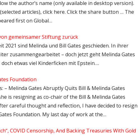
low the author’s name (only available in desktop version).
selected articles), click here. Click the share button … The
peared first on Global…
t von gemeinsamer Stiftung zurück
eit 2021 sind Melinda und Bill Gates geschieden. In ihrer
iter zusammengearbeitet – doch jetzt geht Melinda Gates
 doch etwas viel Kinderficken mit Epstein….
Gates Foundation
: – Melinda Gates Abruptly Quits Bill & Melinda Gates
e is resigning as co-chair of the Bill & Melinda Gates
fter careful thought and reflection, I have decided to resign
 Gates Foundation. My last day of work at the…
witch“, COVID Censorship, And Backing Treasuries With Gold