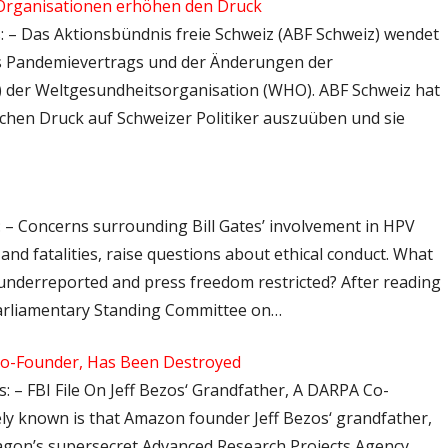
Organisationen erhöhen den Druck
s: – Das Aktionsbündnis freie Schweiz (ABF Schweiz) wendet
es Pandemievertrags und der Änderungen der
) der Weltgesundheitsorganisation (WHO). ABF Schweiz hat
schen Druck auf Schweizer Politiker auszuüben und sie
: – Concerns surrounding Bill Gates’ involvement in HPV
s and fatalities, raise questions about ethical conduct. What
s underreported and press freedom restricted? After reading
Parliamentary Standing Committee on…
 Co-Founder, Has Been Destroyed
: – FBI File On Jeff Bezos‘ Grandfather, A DARPA Co-
y known is that Amazon founder Jeff Bezos‘ grandfather,
agon’s supersecret Advanced Research Projects Agency