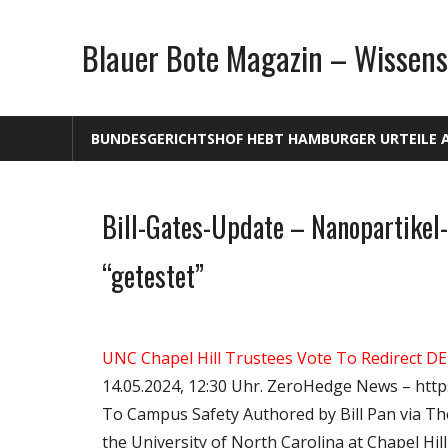
Zum
Inhalt
Blauer Bote Magazin – Wissens
springen
BUNDESGERICHTSHOF HEBT HAMBURGER URTEILE 
Bill-Gates-Update – Nanopartikel
Gesellschaft
Medien
“getestet”
Politik
Wirtschaft
Wissenschaft
UNC Chapel Hill Trustees Vote To Redirect D
14.05.2024, 12:30 Uhr. ZeroHedge News – http
To Campus Safety Authored by Bill Pan via Th
the University of North Carolina at Chapel Hil