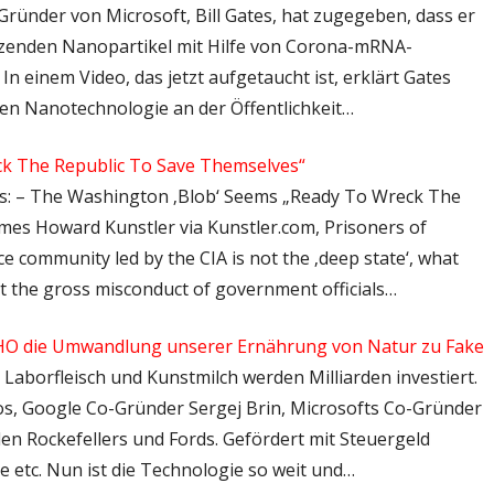
o-Gründer von Microsoft, Bill Gates, hat zugegeben, dass er
tzenden Nanopartikel mit Hilfe von Corona-mRNA-
 In einem Video, das jetzt aufgetaucht ist, erklärt Gates
chen Nanotechnologie an der Öffentlichkeit…
k The Republic To Save Themselves“
ps: – The Washington ‚Blob‘ Seems „Ready To Wreck The
mes Howard Kunstler via Kunstler.com, Prisoners of
nce community led by the CIA is not the ‚deep state‘, what
hat the gross misconduct of government officials…
e WHO die Umwandlung unserer Ernährung von Natur zu Fake
n Laborfleisch und Kunstmilch werden Milliarden investiert.
s, Google Co-Gründer Sergej Brin, Microsofts Co-Gründer
den Rockefellers und Fords. Gefördert mit Steuergeld
e etc. Nun ist die Technologie so weit und…