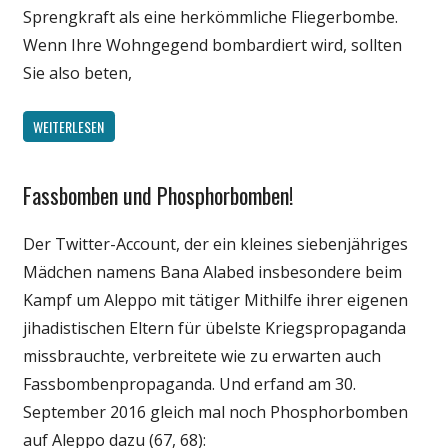
Sprengkraft als eine herkömmliche Fliegerbombe.
Wenn Ihre Wohngegend bombardiert wird, sollten
Sie also beten,
WEITERLESEN
Fassbomben und Phosphorbomben!
Gesellschaft
Medien
Der Twitter-Account, der ein kleines siebenjähriges
Politik
Mädchen namens Bana Alabed insbesondere beim
Wissenschaft
Kampf um Aleppo mit tätiger Mithilfe ihrer eigenen
jihadistischen Eltern für übelste Kriegspropaganda
missbrauchte, verbreitete wie zu erwarten auch
Fassbombenpropaganda. Und erfand am 30.
September 2016 gleich mal noch Phosphorbomben
auf Aleppo dazu (67, 68):