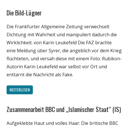
Die Bild-Lügner
Gesellschaft
Medien
Die Frankfurter Allgemeine Zeitung verwechselt
Politik
Dichtung mit Wahrheit und manipuliert dadurch die
Wissenschaft
Wirklichkeit. von Karin Leukefeld Die FAZ brachte
eine Meldung über Syrer, die angeblich vor dem Krieg
flüchteten, und versah diese mit einem Foto. Rubikon-
Autorin Karin Leukefeld war selbst vor Ort und
enttarnt die Nachricht als Fake.
WEITERLESEN
Zusammenarbeit BBC und „Islamischer Staat“ (IS)
Gesellschaft
Medien
Aufgeklebte Haut und volles Haar: Die britische BBC
Politik