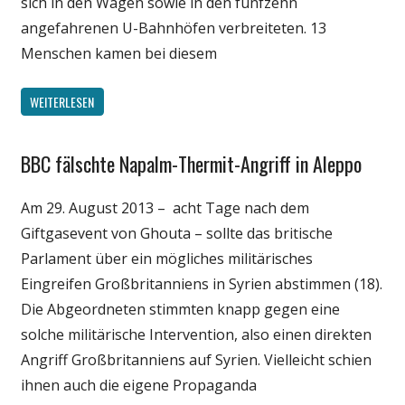
sich in den Wagen sowie in den fünfzehn
angefahrenen U-Bahnhöfen verbreiteten. 13
Menschen kamen bei diesem
WEITERLESEN
BBC fälschte Napalm-Thermit-Angriff in Aleppo
Gesellschaft
Medien
Am 29. August 2013 – acht Tage nach dem
Politik
Giftgasevent von Ghouta – sollte das britische
Wissenschaft
Parlament über ein mögliches militärisches
Eingreifen Großbritanniens in Syrien abstimmen (18).
Die Abgeordneten stimmten knapp gegen eine
solche militärische Intervention, also einen direkten
Angriff Großbritanniens auf Syrien. Vielleicht schien
ihnen auch die eigene Propaganda