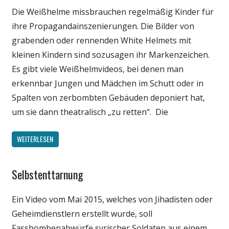
Die Weißhelme missbrauchen regelmäßig Kinder für
Politik
ihre Propagandainszenierungen. Die Bilder von
Wissenschaft
grabenden oder rennenden White Helmets mit
kleinen Kindern sind sozusagen ihr Markenzeichen.
Es gibt viele Weißhelmvideos, bei denen man
erkennbar Jungen und Mädchen im Schutt oder in
Spalten von zerbombten Gebäuden deponiert hat,
um sie dann theatralisch „zu retten“. Die
WEITERLESEN
Selbstenttarnung
Gesellschaft
Medien
Ein Video vom Mai 2015, welches von Jihadisten oder
Politik
Geheimdienstlern erstellt wurde, soll
Wissenschaft
Fassbombenabwürfe syrischer Soldaten aus einem