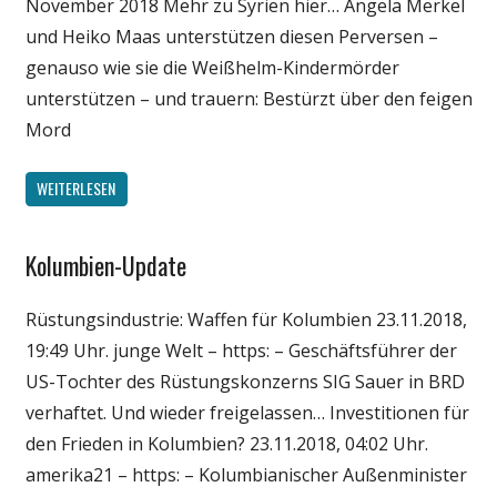
November 2018 Mehr zu Syrien hier… Angela Merkel
und Heiko Maas unterstützen diesen Perversen –
genauso wie sie die Weißhelm-Kindermörder
unterstützen – und trauern: Bestürzt über den feigen
Mord
WEITERLESEN
Kolumbien-Update
Gesellschaft
Medien
Rüstungsindustrie: Waffen für Kolumbien 23.11.2018,
Politik
19:49 Uhr. junge Welt – https: – Geschäftsführer der
Wissenschaft
US-Tochter des Rüstungskonzerns SIG Sauer in BRD
verhaftet. Und wieder freigelassen… Investitionen für
den Frieden in Kolumbien? 23.11.2018, 04:02 Uhr.
amerika21 – https: – Kolumbianischer Außenminister