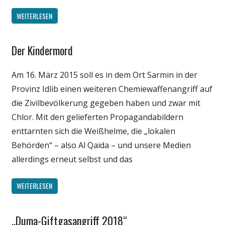
WEITERLESEN
Der Kindermord
Gesellschaft
Medien
Am 16. März 2015 soll es in dem Ort Sarmin in der
Politik
Provinz Idlib einen weiteren Chemiewaffenangriff auf
Wissenschaft
die Zivilbevölkerung gegeben haben und zwar mit
Chlor. Mit den gelieferten Propagandabildern
enttarnten sich die Weißhelme, die „lokalen
Behörden“ – also Al Qaida – und unsere Medien
allerdings erneut selbst und das
WEITERLESEN
„Duma-Giftgasangriff 2018“
Gesellschaft