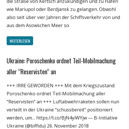
die Straße von Kertsch anzukündigen und zu Häfen
wie Mariupol oder Berdjansk zu gelangen. Obwohl
also seit über vier Jahren der Schiffsverkehr von und
aus dem Asowschen Meer so
WEITERLESEN
Ukraine: Poroschenko ordnet Teil-Mobilmachung
Gesellschaft
Medien
aller “Reservisten“ an
Politik
+++ IRRE GEWORDEN +++ Mit dem Kriegszustand:
Wissenschaft
Poroschenko ordnet Teil-Mobilmachung aller
“Reservisten“ an +++ Luftabwehrraketen sollen nun
verteilt in der Ukraine “schussbereit“ positioniert
werden, um… https://t.co/BjN4yiWYjw — B-Initiative
Ukraine (@biffidu) 26. November 2018