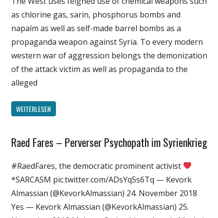
The West uses feigned use of chemical weapons such
Medien
as chlorine gas, sarin, phosphorus bombs and
Politik
napalm as well as self-made barrel bombs as a
Wissenschaft
propaganda weapon against Syria. To every modern
western war of aggression belongs the demonization
of the attack victim as well as propaganda to the
alleged
WEITERLESEN
Raed Fares – Perverser Psychopath im Syrienkrieg
Gesellschaft
Medien
#RaedFares, the democratic prominent activist
Politik
*SARCASM pic.twitter.com/ADsYq5s6Tq — Kevork
Wissenschaft
Almassian (@KevorkAlmassian) 24. November 2018
Yes — Kevork Almassian (@KevorkAlmassian) 25.