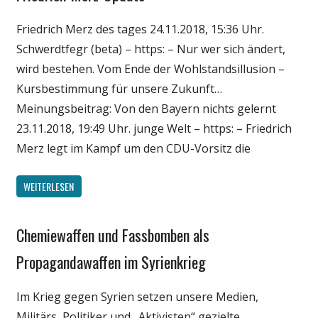
Politik
Friedrich Merz des tages 24.11.2018, 15:36 Uhr.
Wirtschaft
Schwerdtfegr (beta) – https: – Nur wer sich ändert,
wird bestehen. Vom Ende der Wohlstandsillusion –
Kursbestimmung für unsere Zukunft…
Meinungsbeitrag: Von den Bayern nichts gelernt
23.11.2018, 19:49 Uhr. junge Welt – https: – Friedrich
Merz legt im Kampf um den CDU-Vorsitz die
WEITERLESEN
Chemiewaffen und Fassbomben als
Gesellschaft
Medien
Propagandawaffen im Syrienkrieg
Politik
Im Krieg gegen Syrien setzen unsere Medien,
Wissenschaft
Militärs, Politiker und „Aktivisten“ gezielte