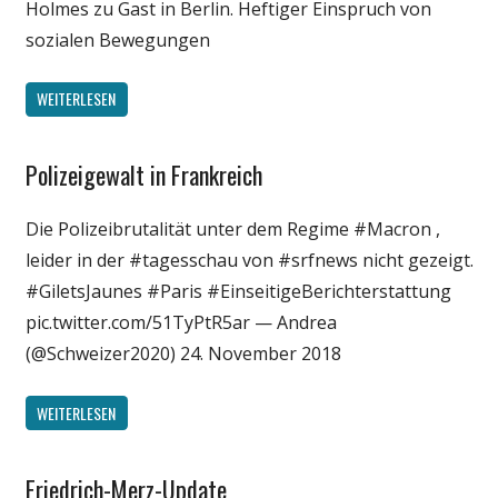
Holmes zu Gast in Berlin. Heftiger Einspruch von
sozialen Bewegungen
WEITERLESEN
Polizeigewalt in Frankreich
Francais
Gesellschaft
Die Polizeibrutalität unter dem Regime #Macron ,
Medien
leider in der #tagesschau von #srfnews nicht gezeigt.
Politik
#GiletsJaunes #Paris #EinseitigeBerichterstattung
Wissenschaft
pic.twitter.com/51TyPtR5ar — Andrea
(@Schweizer2020) 24. November 2018
WEITERLESEN
Friedrich-Merz-Update
Gesellschaft