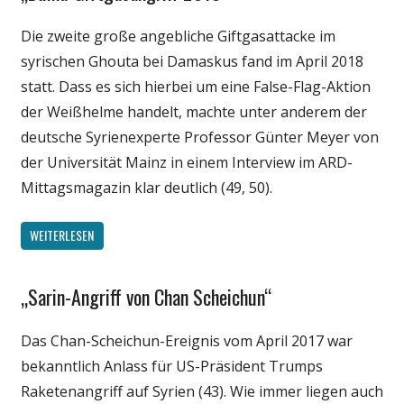
Medien
Die zweite große angebliche Giftgasattacke im
Politik
syrischen Ghouta bei Damaskus fand im April 2018
Wissenschaft
statt. Dass es sich hierbei um eine False-Flag-Aktion
der Weißhelme handelt, machte unter anderem der
deutsche Syrienexperte Professor Günter Meyer von
der Universität Mainz in einem Interview im ARD-
Mittagsmagazin klar deutlich (49, 50).
WEITERLESEN
„Sarin-Angriff von Chan Scheichun“
Gesellschaft
Medien
Das Chan-Scheichun-Ereignis vom April 2017 war
Politik
bekanntlich Anlass für US-Präsident Trumps
Wissenschaft
Raketenangriff auf Syrien (43). Wie immer liegen auch