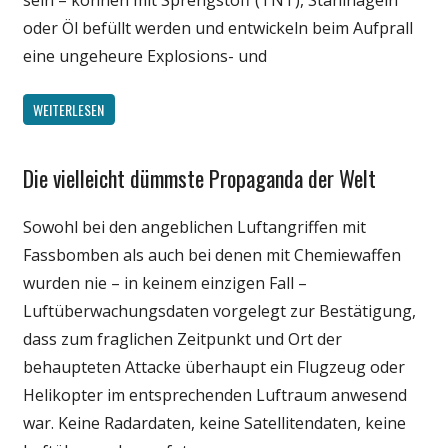
sein – können mit Sprengstoff (TNT), Stahlnägeln
oder Öl befüllt werden und entwickeln beim Aufprall
eine ungeheure Explosions- und
WEITERLESEN
Die vielleicht dümmste Propaganda der Welt
Gesellschaft
Medien
Sowohl bei den angeblichen Luftangriffen mit
Politik
Fassbomben als auch bei denen mit Chemiewaffen
Wissenschaft
wurden nie – in keinem einzigen Fall –
Luftüberwachungsdaten vorgelegt zur Bestätigung,
dass zum fraglichen Zeitpunkt und Ort der
behaupteten Attacke überhaupt ein Flugzeug oder
Helikopter im entsprechenden Luftraum anwesend
war. Keine Radardaten, keine Satellitendaten, keine