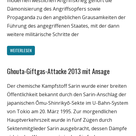
modernen westlichen Angriffskrieg gehört die
Dämonisierung des Angriffsopfers sowie
Propaganda zu den angeblichen Grausamkeiten der
Führung des angegriffenen Staates, mit der dann
weitere militärische Schritte der
WEITERLESEN
Ghouta-Giftgas-Attacke 2013 mit Ansage
Gesellschaft
Medien
Der chemische Kampfstoff Sarin wurde einer breiten
Politik
Öffentlichkeit bekannt durch den Sarin-Anschlag der
Wissenschaft
japanischen Ōmu-Shinrikyō-Sekte im U-Bahn-System
von Tokio am 20. März 1995. Zur morgendlichen
Hauptverkehrszeit wurde in fünf Zügen durch
Sektenmitglieder Sarin ausgebracht, dessen Dämpfe