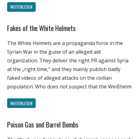
WEITERLESEN
Fakes of the White Helmets
English
Gesellschaft
The White Helmets are a propaganda force in the
Medien
Syrian War in the guise of an alleged aid
Politik
organization. They deliver the right PR against Syria
Wissenschaft
at the „right time,“ and they mainly publish badly
faked videos of alleged attacks on the civilian
population. Who does not suspect that the Weißhelm
WEITERLESEN
Poison Gas and Barrel Bombs
English
Gesellschaft