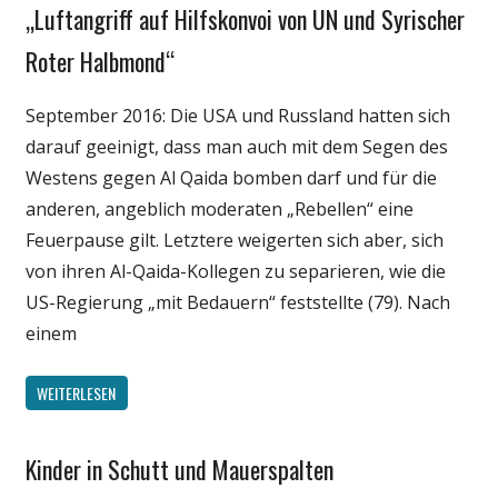
„Luftangriff auf Hilfskonvoi von UN und Syrischer
Gesellschaft
Medien
Roter Halbmond“
Politik
September 2016: Die USA und Russland hatten sich
Wissenschaft
darauf geeinigt, dass man auch mit dem Segen des
Westens gegen Al Qaida bomben darf und für die
anderen, angeblich moderaten „Rebellen“ eine
Feuerpause gilt. Letztere weigerten sich aber, sich
von ihren Al-Qaida-Kollegen zu separieren, wie die
US-Regierung „mit Bedauern“ feststellte (79). Nach
einem
WEITERLESEN
Kinder in Schutt und Mauerspalten
Gesellschaft
Medien