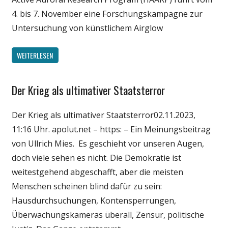
4. bis 7. November eine Forschungskampagne zur
Untersuchung von künstlichem Airglow
WEITERLESEN
Der Krieg als ultimativer Staatsterror
Gesellschaft
Medien
Der Krieg als ultimativer Staatsterror02.11.2023,
Politik
11:16 Uhr. apolut.net – https: – Ein Meinungsbeitrag
Wirtschaft
von Ullrich Mies. Es geschieht vor unseren Augen,
Wissenschaft
doch viele sehen es nicht. Die Demokratie ist
weitestgehend abgeschafft, aber die meisten
Menschen scheinen blind dafür zu sein:
Hausdurchsuchungen, Kontensperrungen,
Überwachungskameras überall, Zensur, politische