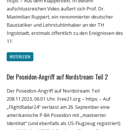
https: – Aus dem Klappentext: In diesem
aufschlussreichen Video äußert sich Prof. Dr.
Maximilian Ruppert, ein renommierter deutscher
Baustatiker und Lehrstuhlinhaber an der TH
Ingolstadt, erstmals öffentlich zu den Ereignissen des
11.
WEITERLESEN
Der Poseidon-Angriff auf Nordstream: Teil 2
Gesellschaft
Medien
Der Poseidon-Angriff auf Nordstream: Teil
Politik
208.11.2023, 06:01 Uhr. Free21.org – https: – Auf
Wirtschaft
„FlightRadar24“ verlässt am 26. September eine
Wissenschaft
amerikanische P-8A Poseidon mit „maskierter
Identität“ (und ebenfalls als US-Flugzeug registriert)