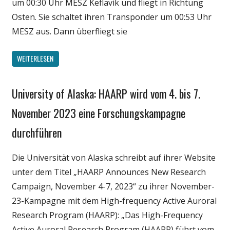
um 00:30 Uhr MESZ Keflavik und fliegt in Richtung
Osten. Sie schaltet ihren Transponder um 00:53 Uhr
MESZ aus. Dann überfliegt sie
WEITERLESEN
University of Alaska: HAARP wird vom 4. bis 7.
Gesellschaft
Medien
November 2023 eine Forschungskampagne
Politik
durchführen
Wirtschaft
Wissenschaft
Die Universität von Alaska schreibt auf ihrer Website
unter dem Titel „HAARP Announces New Research
Campaign, November 4-7, 2023“ zu ihrer November-
23-Kampagne mit dem High-frequency Active Auroral
Research Program (HAARP): „Das High-Frequency
Active Auroral Research Program (HAARP) führt vom