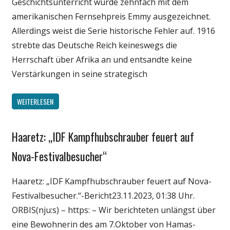
Geschichtsunterricht wurde zehnfach mit dem
amerikanischen Fernsehpreis Emmy ausgezeichnet.
Allerdings weist die Serie historische Fehler auf. 1916
strebte das Deutsche Reich keineswegs die
Herrschaft über Afrika an und entsandte keine
Verstärkungen in seine strategisch
WEITERLESEN
Haaretz: „IDF Kampfhubschrauber feuert auf
Gesellschaft
Medien
Nova-Festivalbesucher“
Politik
Haaretz: „IDF Kampfhubschrauber feuert auf Nova-
Wirtschaft
Festivalbesucher.“-Bericht23.11.2023, 01:38 Uhr.
Wissenschaft
ORBIS(nju:s) – https: – Wir berichteten unlängst über
eine Bewohnerin des am 7.Oktober von Hamas-