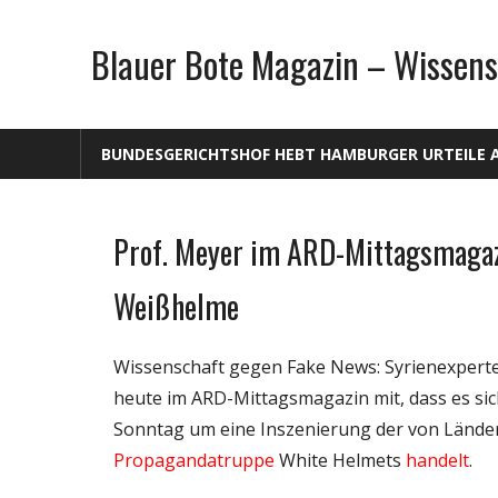
Zum
Inhalt
Blauer Bote Magazin – Wissens
springen
BUNDESGERICHTSHOF HEBT HAMBURGER URTEILE 
Prof. Meyer im ARD-Mittagsmagazi
Gesellschaft
Medien
Weißhelme
Politik
Wissenschaft
Wissenschaft gegen Fake News: Syrienexperte 
heute im ARD-Mittagsmagazin mit, dass es si
Sonntag um eine Inszenierung der von Lände
Propagandatruppe
White Helmets
handelt
.