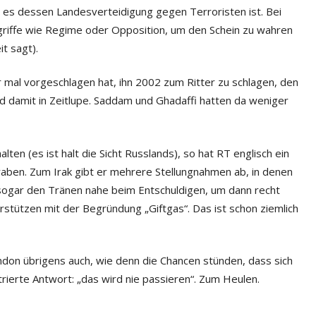
s es dessen Landesverteidigung gegen Terroristen ist. Bei
egriffe wie Regime oder Opposition, um den Schein zu wahren
it sagt).
r mal vorgeschlagen hat, ihn 2002 zum Ritter zu schlagen, den
und damit in Zeitlupe. Saddam und Ghadaffi hatten da weniger
ten (es ist halt die Sicht Russlands), so hat RT englisch ein
aben. Zum Irak gibt er mehrere Stellungnahmen ab, in denen
en sogar den Tränen nahe beim Entschuldigen, um dann recht
rstützen mit der Begründung „Giftgas“. Das ist schon ziemlich
ndon übrigens auch, wie denn die Chancen stünden, dass sich
rierte Antwort: „das wird nie passieren“. Zum Heulen.