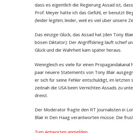
dass es eigentlich die Regierung Assad ist, das
Prof. Meyer hatte ich das Gefühl, er benutzt B
(leider legitim; leider, weil es viel über unsere Ze
Das einzige Glück, das Assad hat (den Tony Blai
bösen Diktator): Der Angriffskrieg läuft schief 
Glück und die Wahrheit kam später heraus.
Wenngleich es viele für einen Propagandakanal hal
paar neuere Statements von Tony Blair ausgegr
er sich für seine Fehler entschuldigt, im letzt
zeitnah die USA beim Vernichten Assads zu unte
dreist.
Der Moderator fragte den RT Journalisten in Lo
Blair in Den Haag verantworten müsse. Die frust
Zum Antworten anmelden