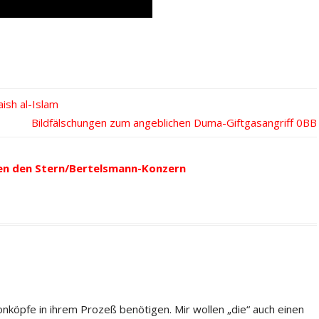
ish al-Islam
Nächster
Bildfälschungen zum angeblichen Duma-Giftgasangriff
Beitrag:
en den Stern/Bertelsmann-Konzern
onköpfe in ihrem Prozeß benötigen. Mir wollen „die“ auch einen