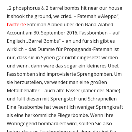
„2 phosphorus & 2 barrel bombs hit near our house
it shook the ground, we cried. – Fatemah #Aleppo“,
twitterte
Fatemah Alabed über den Bana-Alabed-
Account am 30. September 2016. Fassbomben – auf
Englisch „Barrel Bombs“ – an und für sich gibt es
wirklich – das Dumme für Propaganda-Fatemah ist
nur, dass sie in Syrien gar nicht eingesetzt werden
und wenn, dann wäre das sogar ein kleineres Übel.
Fassbomben sind improvisierte Sprengbomben. Um
sie herzustellen, verwendet man eine großen
Metallbehälter – auch alte Fässer (daher der Name) –
und füllt diesen mit Sprengstoff und Schrapnellen.
Eine Fassbombe hat wesentlich weniger Sprengkraft
als eine herkömmliche Fliegerbombe. Wenn Ihre
Wohngegend bombardiert wird, sollten Sie also
beten, dass es Fassbomben sind, denn da sind Sie