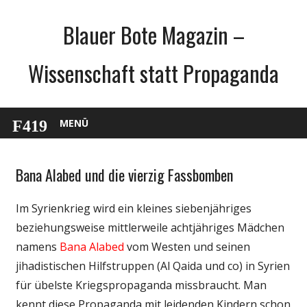
Zum
Blauer Bote Magazin –
Inhalt
springen
Wissenschaft statt Propaganda
MENÜ
Bana Alabed und die vierzig Fassbomben
Gesellschaft
Medien
Im Syrienkrieg wird ein kleines siebenjähriges
Politik
beziehungsweise mittlerweile achtjähriges Mädchen
Wissenschaft
namens
Bana Alabed
vom Westen und seinen
jihadistischen Hilfstruppen (Al Qaida und co) in Syrien
für übelste Kriegspropaganda missbraucht. Man
kennt diese Propaganda mit leidenden Kindern schon