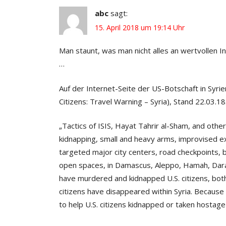
abc
sagt:
15. April 2018 um 19:14 Uhr
Man staunt, was man nicht alles an wertvollen 
…
Auf der Internet-Seite der US-Botschaft in Syri
Citizens: Travel Warning – Syria), Stand 22.03.18
„Tactics of ISIS, Hayat Tahrir al-Sham, and othe
kidnapping, small and heavy arms, improvised e
targeted major city centers, road checkpoints, 
open spaces, in Damascus, Aleppo, Hamah, Dara
have murdered and kidnapped U.S. citizens, both
citizens have disappeared within Syria. Because o
to help U.S. citizens kidnapped or taken hostage 