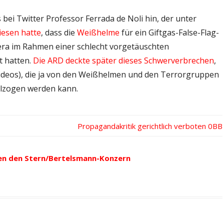
bei Twitter Professor Ferrada de Noli hin, der unter
iesen hatte
, dass die
Weißhelme
für ein Giftgas-False-Flag-
era im Rahmen einer schlecht vorgetäuschten
t hatten.
Die ARD deckte später dieses Schwerverbrechen
,
ideos), die ja von den Weißhelmen und den Terrorgruppen
ollzogen werden kann.
Nächster
Propagandakritik gerichtlich verboten
Beitrag:
en den Stern/Bertelsmann-Konzern