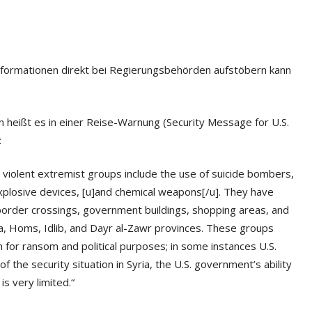
Informationen direkt bei Regierungsbehörden aufstöbern kann
en heißt es in einer Reise-Warnung (Security Message for U.S.
:
r violent extremist groups include the use of suicide bombers,
xplosive devices, [u]and chemical weapons[/u]. They have
border crossings, government buildings, shopping areas, and
, Homs, Idlib, and Dayr al-Zawr provinces. These groups
 for ransom and political purposes; in some instances U.S.
f the security situation in Syria, the U.S. government’s ability
is very limited.“