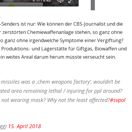
nders ist nur: Wie können der CBS-Journalist und die
er zerstörten Chemiewaffenanlage stehen, so ganz ohne
o ganz ohne irgendwelche Symptome einer Vergiftung?
, Produktions- und Lagerstätte für Giftgas, Biowaffen und
ein weites Areal darum herum müsste verseucht sein.
missiles was a ‚chem weapons factory‘, wouldn’t be
ted area remaining lethal / injuring for ppl around?
s not wearing mask? Why not the least affected?
#svpol
ogg)
15. April 2018