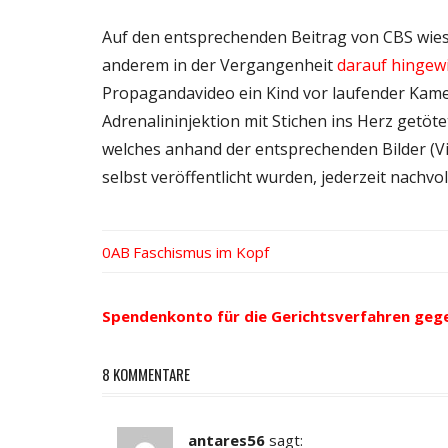
Auf den entsprechenden Beitrag von CBS wies 
anderem in der Vergangenheit
darauf hingew
Propagandavideo ein Kind vor laufender Kam
Adrenalininjektion mit Stichen ins Herz getöte
welches anhand der entsprechenden Bilder (V
selbst veröffentlicht wurden, jederzeit nachv
Vorheriger
Faschismus im Kopf
Beitrags-
Beitrag:
Navigation
Spendenkonto für die Gerichtsverfahren geg
8 KOMMENTARE
antares56
sagt: