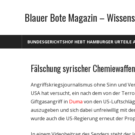
Zum
Inhalt
Blauer Bote Magazin – Wissens
springen
BUNDESGERICHTSHOF HEBT HAMBURGER URTEILE 
Fälschung syrischer Chemiewaffen
Gesellschaft
Medien
Angriffskriegsjournalismus ohne Sinn und Ve
Politik
USA hat versucht, ein nach dem von der Terr
Wissenschaft
Giftgasangriff in
Duma
von den US-Luftschläg
auszugeben und sich dabei unfreiwillig mit de
wurde auch die US-Regierung erneut der Pro
In einem Videobeitrag des Senders steht der J