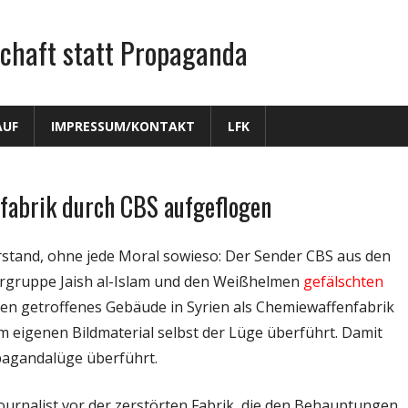
chaft statt Propaganda
AUF
IMPRESSUM/KONTAKT
LFK
fabrik durch CBS aufgeflogen
rstand, ohne jede Moral sowieso: Der Sender CBS aus den
orgruppe Jaish al-Islam und den Weißhelmen
gefälschten
en getroffenes Gebäude in Syrien als Chemiewaffenfabrik
m eigenen Bildmaterial selbst der Lüge überführt. Damit
pagandalüge überführt.
ournalist vor der zerstörten Fabrik, die den Behauptungen