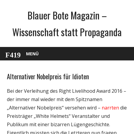
Zum
Blauer Bote Magazin –
Inhalt
springen
Wissenschaft statt Propaganda
MENÜ
Alternativer Nobelpreis für Idioten
Gesellschaft
Medien
Bei der Verleihung des Right Livelihood Award 2016 –
Politik
der immer mal wieder mit dem Spitznamen
Wissenschaft
„Alternativer Nobelpreis“ versehen wird –
narrten
die
Preisträger „White Helmets“ Veranstalter und
Publikum mit einer bizarren Lügengeschichte.
Eigentlich müssten sich die Letzteren nun fragen