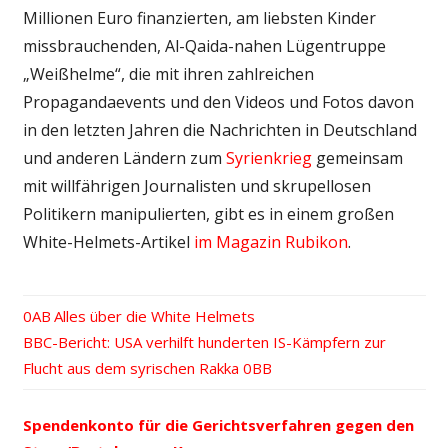
Millionen Euro finanzierten, am liebsten Kinder
missbrauchenden, Al-Qaida-nahen Lügentruppe
„Weißhelme“, die mit ihren zahlreichen
Propagandaevents und den Videos und Fotos davon
in den letzten Jahren die Nachrichten in Deutschland
und anderen Ländern zum
Syrienkrieg
gemeinsam
mit willfährigen Journalisten und skrupellosen
Politikern manipulierten, gibt es in einem großen
White-Helmets-Artikel
im Magazin Rubikon
.
Vorheriger
Alles über die White Helmets
Beitrags-
Nächster
BBC-Bericht: USA verhilft hunderten IS-Kämpfern zur
Beitrag:
Beitrag:
Flucht aus dem syrischen Rakka
Navigation
Spendenkonto für die Gerichtsverfahren gegen den