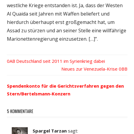
westliche Kriege entstanden ist. Ja, dass der Westen
Al Quaida seit Jahren mit Waffen beliefert und
hierdurch überhaupt erst großgemacht hat, um
Assad zu stürzen und an seiner Stelle eine willfährige
Marionettenregierung einzusetzen. […]”.
Vorheriger
Deutschland seit 2011 im Syrienkrieg dabei
Beitrags-
Beitrag:
Nächster
Neues zur Venezuela-Krise
Beitrag:
Navigation
Spendenkonto für die Gerichtsverfahren gegen den
Stern/Bertelsmann-Konzern
5 KOMMENTARE
Spargel Tarzan
sagt: