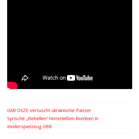
Vorheriger
OSZE vertuscht ukrainische Panzer
Beitrags-
Nächster
Syrische „Rebellen“ hinterließen Bomben in
Beitrag:
Beitrag:
Kinderspielzeug
Navigation