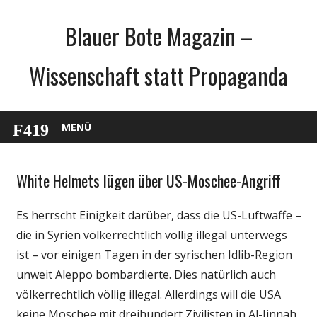
Zum
Blauer Bote Magazin –
Inhalt
springen
Wissenschaft statt Propaganda
MENÜ
White Helmets lügen über US-Moschee-Angriff
Gesellschaft
Medien
Es herrscht Einigkeit darüber, dass die US-Luftwaffe –
Politik
die in Syrien völkerrechtlich völlig illegal unterwegs
Wissenschaft
ist – vor einigen Tagen in der syrischen Idlib-Region
unweit Aleppo bombardierte. Dies natürlich auch
völkerrechtlich völlig illegal. Allerdings will die USA
keine Moschee mit dreihundert Zivilisten in Al-Jinnah,