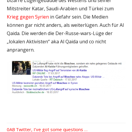
bizarre Lügengebäude des Westens und seiner
Mitstreiter Katar, Saudi-Arabien und Türkei zum
Krieg gegen Syrien
in Gefahr sein. Die Medien
können gar nicht anders, als weiterlügen. Auch für Al
Qaida. Die werden die Der-Russe-wars-Lüge der
„lokalen Aktivisten“ aka Al Qaida und co nicht
anprangern.
Vorheriger
Twitter, I’ve got some questions …