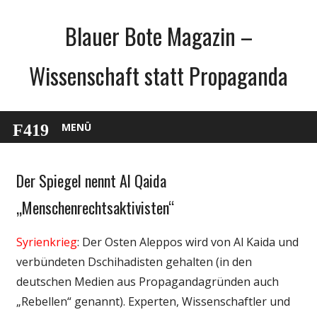
Zum
Blauer Bote Magazin –
Inhalt
springen
Wissenschaft statt Propaganda
MENÜ
Der Spiegel nennt Al Qaida
Gesellschaft
Medien
„Menschenrechtsaktivisten“
Politik
Syrienkrieg
: Der Osten Aleppos wird von Al Kaida und
Wissenschaft
verbündeten Dschihadisten gehalten (in den
deutschen Medien aus Propagandagründen auch
„Rebellen“ genannt). Experten, Wissenschaftler und