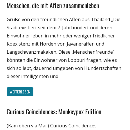
Menschen, die mit Affen zusammenleben
Gesellschaft
Medien
Grüße von den freundlichen Affen aus Thailand „Die
Politik
Stadt existiert seit dem 7. Jahrhundert und deren
Wirtschaft
Einwohner leben in mehr oder weniger friedlicher
Wissenschaft
Koexistenz mit Horden von Javaneraffen und
Langschwanzmakaken. Diese ‚Menschenfreunde‘
könnten die Einwohner von Lopburi fragen, wie es
sich so lebt, dauernd umgeben von Hundertschaften
dieser intelligenten und
WEITERLESEN
Curious Coincidences: Monkeypox Edition
Gesellschaft
Medien
(Kam eben via Mail) Curious Coincidences:
Politik