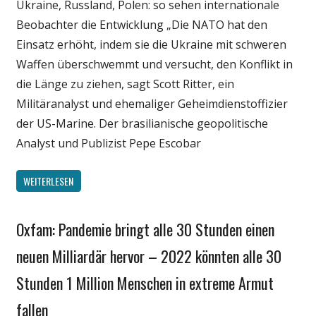
Ukraine, Russland, Polen: so sehen internationale
Beobachter die Entwicklung „Die NATO hat den
Einsatz erhöht, indem sie die Ukraine mit schweren
Waffen überschwemmt und versucht, den Konflikt in
die Länge zu ziehen, sagt Scott Ritter, ein
Militäranalyst und ehemaliger Geheimdienstoffizier
der US-Marine. Der brasilianische geopolitische
Analyst und Publizist Pepe Escobar
WEITERLESEN
Oxfam: Pandemie bringt alle 30 Stunden einen
Gesellschaft
Medien
neuen Milliardär hervor – 2022 könnten alle 30
Politik
Stunden 1 Million Menschen in extreme Armut
Wirtschaft
fallen
Wissenschaft