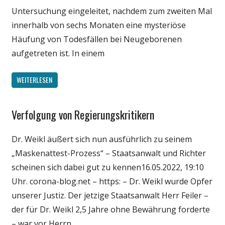
Untersuchung eingeleitet, nachdem zum zweiten Mal
innerhalb von sechs Monaten eine mysteriöse
Häufung von Todesfällen bei Neugeborenen
aufgetreten ist. In einem
WEITERLESEN
Verfolgung von Regierungskritikern
Gesellschaft
Medien
Dr. Weikl äußert sich nun ausführlich zu seinem
Politik
„Maskenattest-Prozess“ – Staatsanwalt und Richter
Wirtschaft
scheinen sich dabei gut zu kennen16.05.2022, 19:10
Wissenschaft
Uhr. corona-blog.net – https: – Dr. Weikl wurde Opfer
unserer Justiz. Der jetzige Staatsanwalt Herr Feiler –
der für Dr. Weikl 2,5 Jahre ohne Bewährung forderte
– war vor Herrn