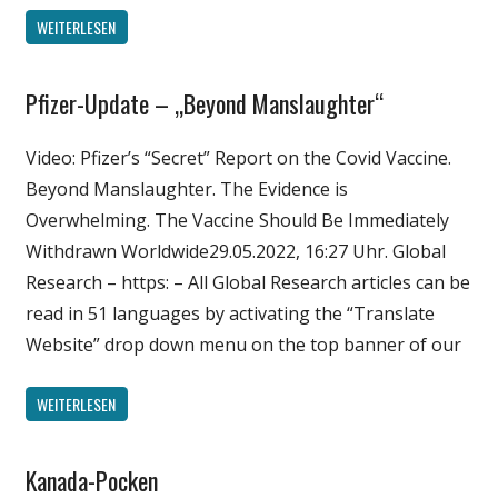
WEITERLESEN
Pfizer-Update – „Beyond Manslaughter“
Gesellschaft
Medien
Video: Pfizer’s “Secret” Report on the Covid Vaccine.
Politik
Beyond Manslaughter. The Evidence is
Wirtschaft
Overwhelming. The Vaccine Should Be Immediately
Wissenschaft
Withdrawn Worldwide29.05.2022, 16:27 Uhr. Global
Research – https: – All Global Research articles can be
read in 51 languages by activating the “Translate
Website” drop down menu on the top banner of our
WEITERLESEN
Kanada-Pocken
Gesellschaft