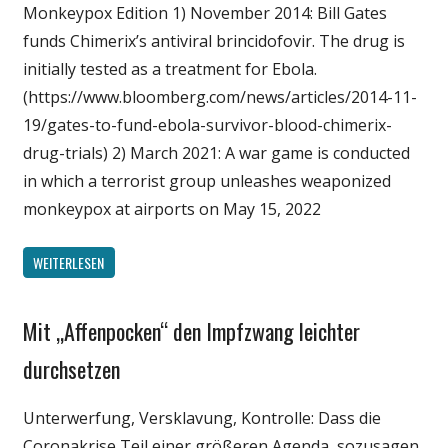
Monkeypox Edition 1) November 2014: Bill Gates
Wirtschaft
funds Chimerix’s antiviral brincidofovir. The drug is
Wissenschaft
initially tested as a treatment for Ebola.
(https://www.bloomberg.com/news/articles/2014-11-
19/gates-to-fund-ebola-survivor-blood-chimerix-
drug-trials) 2) March 2021: A war game is conducted
in which a terrorist group unleashes weaponized
monkeypox at airports on May 15, 2022
WEITERLESEN
Mit „Affenpocken“ den Impfzwang leichter
Gesellschaft
Medien
durchsetzen
Politik
Unterwerfung, Versklavung, Kontrolle: Dass die
Wirtschaft
Coronakrise Teil einer größeren Agenda, sozusagen
Wissenschaft