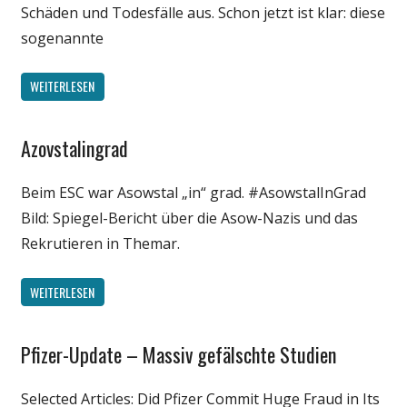
Schäden und Todesfälle aus. Schon jetzt ist klar: diese
sogenannte
WEITERLESEN
Azovstalingrad
Gesellschaft
Medien
Beim ESC war Asowstal „in“ grad. #AsowstalInGrad
Politik
Bild: Spiegel-Bericht über die Asow-Nazis und das
Wissenschaft
Rekrutieren in Themar.
WEITERLESEN
Pfizer-Update – Massiv gefälschte Studien
Gesellschaft
Medien
Selected Articles: Did Pfizer Commit Huge Fraud in Its
Politik