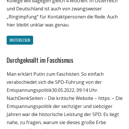
Kollege will dagegen gleich 4 Wochen. In Österreich
und Deutschland ist auch von zwangsweiser
„Ringimpfung“ für Kontaktpersonen die Rede. Auch
hier bleibt unklar was genau
WEITERLESEN
Durchgeknallt im Faschismus
Gesellschaft
Medien
Man erklärt Putin zum Faschisten. So einfach
Politik
verabschiedet sich die SPD-Führung von der
Wirtschaft
Entspannungspolitik30.05.2022, 09:14 Uhr.
Wissenschaft
NachDenkSeiten – Die kritische Website – https: – Die
Entspannungspolitik der sechziger und siebziger
Jahren war die historische Leistung der SPD. Es liegt
nahe, zu fragen, warum sie dieses große Erbe