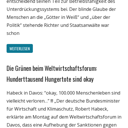
entscheidend seinen Teil zur Betriebsfähigkeit des
Unterdrückungssystems bei. Der blinde Glaube der
Menschen an die „Götter in Weiß“ und „über der
Politik“ stehende Richter und Staatsanwälte war
schon
WEITERLESEN
Die Grünen beim Weltwirtschaftsforum:
Gesellschaft
Medien
Hunderttausend Hungertote sind okay
Politik
Habeck in Davos: “okay, 100.000 Menschenleben sind
Wirtschaft
vielleicht verloren…” !!! „Der deutsche Bundesminister
Wissenschaft
für Wirtschaft und Klimaschutz, Robert Habeck,
erklärte am Montag auf dem Weltwirtschaftsforum in
Davos, dass eine Aufhebung der Sanktionen gegen