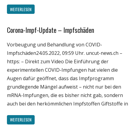
WEITERLESEN
Corona-Impf-Update – Impfschäden
Gesellschaft
Medien
Vorbeugung und Behandlung von COVID-
Politik
Impfschäden24.05.2022, 09:59 Uhr. uncut-news.ch –
Wirtschaft
https: – Direkt zum Video Die Einführung der
Wissenschaft
experimentellen COVID-Impfungen hat vielen die
Augen dafür geöffnet, dass das Impfprogramm
grundlegende Mängel aufweist – nicht nur bei den
mRNA-Impfungen, die es bisher nicht gab, sondern
auch bei den herkömmlichen Impfstoffen Giftstoffe in
WEITERLESEN