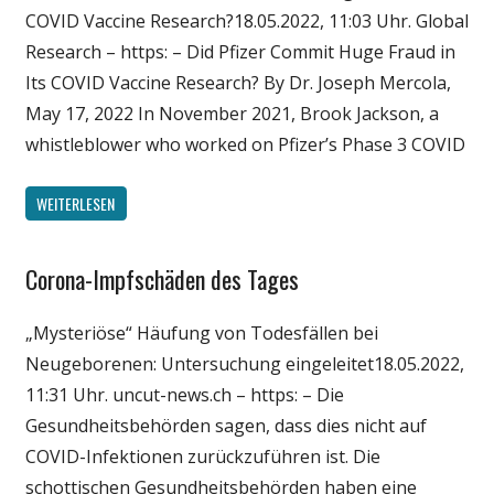
COVID Vaccine Research?18.05.2022, 11:03 Uhr. Global
Wirtschaft
Research – https: – Did Pfizer Commit Huge Fraud in
Wissenschaft
Its COVID Vaccine Research? By Dr. Joseph Mercola,
May 17, 2022 In November 2021, Brook Jackson, a
whistleblower who worked on Pfizer’s Phase 3 COVID
WEITERLESEN
Corona-Impfschäden des Tages
Gesellschaft
Medien
„Mysteriöse“ Häufung von Todesfällen bei
Politik
Neugeborenen: Untersuchung eingeleitet18.05.2022,
Wirtschaft
11:31 Uhr. uncut-news.ch – https: – Die
Wissenschaft
Gesundheitsbehörden sagen, dass dies nicht auf
COVID-Infektionen zurückzuführen ist. Die
schottischen Gesundheitsbehörden haben eine