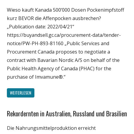
Medien
Wieso kauft Kanada 500’000 Dosen Pockenimpfstoff
Politik
kurz BEVOR die Affenpocken ausbrechen?
Wirtschaft
„Publication date: 2022/04/21“
Wissenschaft
https://buyandsell.gc.ca/procurement-data/tender-
notice/PW-PH-893-81160 „Public Services and
Procurement Canada proposes to negotiate a
contract with Bavarian Nordic A/S on behalf of the
Public Health Agency of Canada (PHAC) for the
purchase of Imvamune®.“
WEITERLESEN
Rekordernten in Australien, Russland und Brasilien
Gesellschaft
Medien
Die Nahrungsmittelproduktion erreicht
Politik