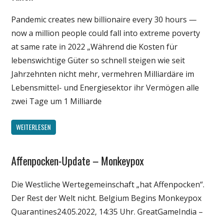
Pandemic creates new billionaire every 30 hours —
now a million people could fall into extreme poverty
at same rate in 2022 „Während die Kosten für
lebenswichtige Güter so schnell steigen wie seit
Jahrzehnten nicht mehr, vermehren Milliardäre im
Lebensmittel- und Energiesektor ihr Vermögen alle
zwei Tage um 1 Milliarde
WEITERLESEN
Affenpocken-Update – Monkeypox
Gesellschaft
Medien
Die Westliche Wertegemeinschaft „hat Affenpocken“.
Politik
Der Rest der Welt nicht. Belgium Begins Monkeypox
Wirtschaft
Quarantines24.05.2022, 14:35 Uhr. GreatGameIndia –
Wissenschaft