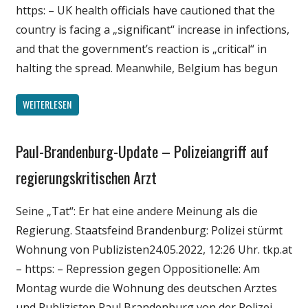
https: – UK health officials have cautioned that the
country is facing a „significant“ increase in infections,
and that the government’s reaction is „critical“ in
halting the spread. Meanwhile, Belgium has begun
WEITERLESEN
Paul-Brandenburg-Update – Polizeiangriff auf
Gesellschaft
Medien
regierungskritischen Arzt
Politik
Seine „Tat“: Er hat eine andere Meinung als die
Wirtschaft
Regierung. Staatsfeind Brandenburg: Polizei stürmt
Wissenschaft
Wohnung von Publizisten24.05.2022, 12:26 Uhr. tkp.at
– https: – Repression gegen Oppositionelle: Am
Montag wurde die Wohnung des deutschen Arztes
und Publizisten Paul Brandenburg von der Polizei