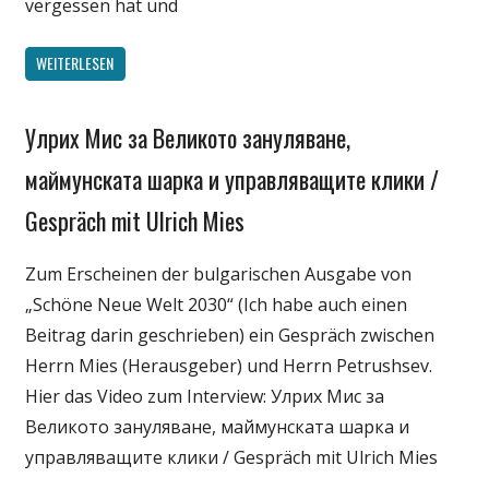
vergessen hat und
WEITERLESEN
Улрих Мис за Великото зануляване,
Gesellschaft
Medien
маймунската шарка и управляващите клики /
Politik
Gespräch mit Ulrich Mies
Wirtschaft
Wissenschaft
Zum Erscheinen der bulgarischen Ausgabe von
„Schöne Neue Welt 2030“ (Ich habe auch einen
Beitrag darin geschrieben) ein Gespräch zwischen
Herrn Mies (Herausgeber) und Herrn Petrushsev.
Hier das Video zum Interview: Улрих Мис за
Великото зануляване, маймунската шарка и
управляващите клики / Gespräch mit Ulrich Mies