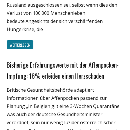
Russland ausgeschlossen sei, selbst wenn dies den
Verlust von 100.000 Menschenleben
bedeute.Angesichts der sich verschärfenden
Hungerkrise, die
WEITERLESEN
Bisherige Erfahrungswerte mit der Affenpocken-
Gesellschaft
Medien
Impfung: 18% erleiden einen Herzschaden
Politik
Britische Gesundheitsbehörde adaptiert
Wirtschaft
Informationen über Affenpocken passend zur
Wissenschaft
Planung „In Belgien gilt eine 3-Wochen Quarantäne
was auch der deutsche Gesundheitsminister
verordnet, sein nur wenig luzider österreichischer