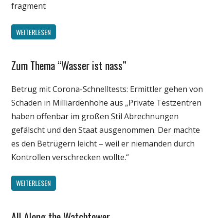
fragment
WEITERLESEN
Zum Thema “Wasser ist nass”
Gesellschaft
Medien
Betrug mit Corona-Schnelltests: Ermittler gehen von
Politik
Schaden in Milliardenhöhe aus „Private Testzentren
Wirtschaft
haben offenbar im großen Stil Abrechnungen
Wissenschaft
gefälscht und den Staat ausgenommen. Der machte
es den Betrügern leicht – weil er niemanden durch
Kontrollen verschrecken wollte.“
WEITERLESEN
All Along the Watchtower
Unterhaltung