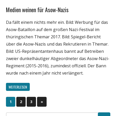
Medien weinen für Asow-Nazis
Gesellschaft
Medien
Da fällt einem nichts mehr ein. Bild: Werbung für das
Politik
Asow-Bataillon auf dem großen Nazi-Festival im
Wirtschaft
thüringischen Themar 2017. Bild: Spiegel-Bericht
Wissenschaft
über die Asow-Nazis und das Rekrutieren in Themar.
Bild: US-Repräsentantenhaus bannt auf Betreiben
zweier dunkelhäutiger Abgeordneter das Asow-Nazi-
Regiment (2015-2016), zumindest offiziell. Der Bann
wurde nach einem Jahr nicht verlängert.
WEITERLESEN
1
2
3
Nächste
»
Beitragsnavigation
Beiträge