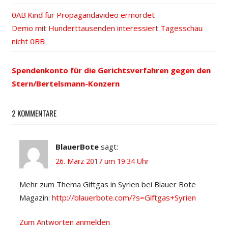
Vorheriger
Kind für Propagandavideo ermordet
Beitrags-
Nächster
Demo mit Hunderttausenden interessiert Tagesschau
Beitrag:
Beitrag:
nicht
Navigation
Spendenkonto für die Gerichtsverfahren gegen den
Stern/Bertelsmann-Konzern
2 KOMMENTARE
BlauerBote
sagt:
26. März 2017 um 19:34 Uhr
Mehr zum Thema Giftgas in Syrien bei Blauer Bote
Magazin:
http://blauerbote.com/?s=Giftgas+Syrien
Zum Antworten anmelden