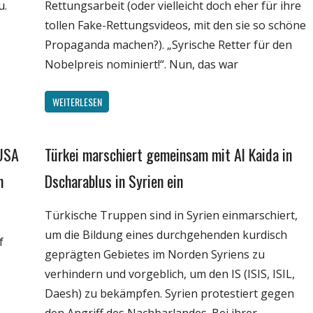
u.
Rettungsarbeit (oder vielleicht doch eher für ihre
tollen Fake-Rettungsvideos, mit den sie so schöne
Propaganda machen?). „Syrische Retter für den
Nobelpreis nominiert!“. Nun, das war
WEITERLESEN
 USA
Türkei marschiert gemeinsam mit Al Kaida in
Gesellschaft
Medien
n
Dscharablus in Syrien ein
Politik
Türkische Truppen sind in Syrien einmarschiert,
Wissenschaft
um die Bildung eines durchgehenden kurdisch
f
geprägten Gebietes im Norden Syriens zu
verhindern und vorgeblich, um den IS (ISIS, ISIL,
Daesh) zu bekämpfen. Syrien protestiert gegen