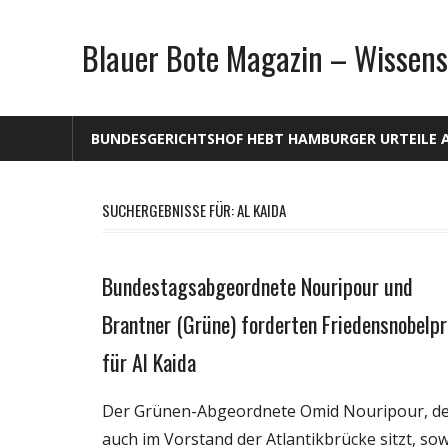
Zum
Inhalt
Blauer Bote Magazin – Wissens
springen
BUNDESGERICHTSHOF HEBT HAMBURGER URTEILE 
SUCHERGEBNISSE FÜR:
AL KAIDA
Bundestagsabgeordnete Nouripour und
Gesellschaft
Medien
Brantner (Grüne) forderten Friedensnobelpr
Politik
für Al Kaida
Wissenschaft
Der Grünen-Abgeordnete Omid Nouripour, d
auch im Vorstand der Atlantikbrücke sitzt, sow