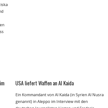
iska
nd
ren
ss
 im
USA liefert Waffen an Al Kaida
Gesellschaft
Medien
Ein Kommandant von Al Kaida (in Syrien Al Nusra
Politik
genannt) in Aleppo im Interview mit den
Wissenschaft