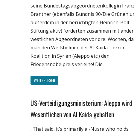
seine Bundestagsabgeordnetenkollegin Franz
Brantner (ebenfalls Bündnis 90/Die Grünen u
außerdem in der berüchtigten Heinrich-Böll-
Stiftung aktiv) forderten zusammen mit ande
westlichen Abgeordneten vor drei Wochen, da
man den Weißhelmen der Al-Kaida-Terror-
Koalition in Syrien (Aleppo etc.) den
Friedensnobelpreis verleihe! Die
WEITERLESEN
US-Verteidigungsministerium: Aleppo wird
Gesellschaft
Medien
Wesentlichen von Al Kaida gehalten
Politik
„That said, it’s primarily al-Nusra who holds
Wissenschaft