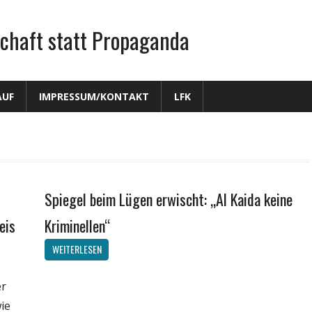
chaft statt Propaganda
AUF
IMPRESSUM/KONTAKT
LFK
Spiegel beim Lügen erwischt: „Al Kaida keine
Gesellschaft
Medien
eis
Kriminellen“
Politik
WEITERLESEN
Wissenschaft
er
ie