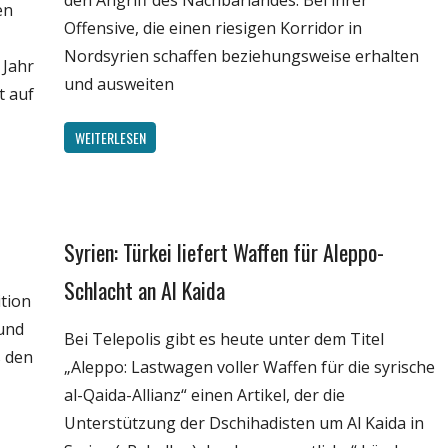
den Angriff des Nachbarlandes. Bei ihrer
en
Offensive, die einen riesigen Korridor in
Nordsyrien schaffen beziehungsweise erhalten
 Jahr
und ausweiten
t auf
WEITERLESEN
Syrien: Türkei liefert Waffen für Aleppo-
Gesellschaft
Medien
Schlacht an Al Kaida
tion
Politik
und
Bei Telepolis gibt es heute unter dem Titel
Wissenschaft
s den
„Aleppo: Lastwagen voller Waffen für die syrische
al-Qaida-Allianz“ einen Artikel, der die
Unterstützung der Dschihadisten um Al Kaida in