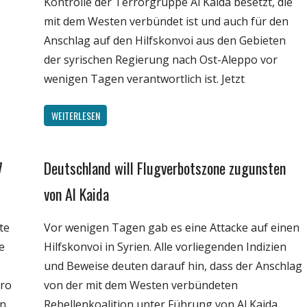
Kontrolle der Terrorgruppe Al Kaida besetzt, die
mit dem Westen verbündet ist und auch für den
Anschlag auf den Hilfskonvoi aus den Gebieten
der syrischen Regierung nach Ost-Aleppo vor
wenigen Tagen verantwortlich ist. Jetzt
WEITERLESEN
7
Deutschland will Flugverbotszone zugunsten
Gesellschaft
Medien
von Al Kaida
Politik
te
Vor wenigen Tagen gab es eine Attacke auf einen
Wissenschaft
e
Hilfskonvoi in Syrien. Alle vorliegenden Indizien
und Beweise deuten darauf hin, dass der Anschlag
uro
von der mit dem Westen verbündeten
rn
Rebellenkoalition unter Führung von Al Kaida