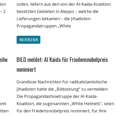
tion
sollen, liefern aus den von der Al-Kaida-Koalition
– 2
besetzten Gebieten in Aleppo – welche die
Lieferungen bekamen – die Jihadisten-
Propagandatruppen „White
WEITERLESEN
eihe
BILD meldet: Al Kaida für Friedensnobelpreis
Gesellschaft
Medien
nominiert
Politik
Grandiose Nachrichten für radikalislamistische
Wissenschaft
Jihadisten hatte die „Bildzeitung“ zu vermelden:
Die Propagandashowtruppe der Al-Kaida-
immt
Koalition, die sogenannten „White Helmets“, seien
itten
für den Friedensnobelpreis nominiert, für ihre