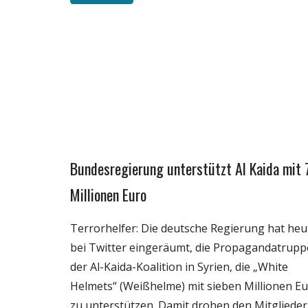
Bundesregierung unterstützt Al Kaida mit 
Gesellschaft
Medien
Millionen Euro
Politik
Terrorhelfer: Die deutsche Regierung hat heu
Wissenschaft
bei Twitter eingeräumt, die Propagandatrupp
der Al-Kaida-Koalition in Syrien, die „White
Helmets“ (Weißhelme) mit sieben Millionen E
zu unterstützen. Damit drohen den Mitgliede