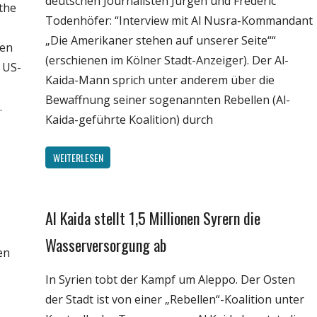
deutschen Journalisten Jürgen und Frederic
 the
Todenhöfer: “Interview mit Al Nusra-Kommandant
„Die Amerikaner stehen auf unserer Seite““
ren
(erschienen im Kölner Stadt-Anzeiger). Der Al-
 US-
Kaida-Mann sprich unter anderem über die
Bewaffnung seiner sogenannten Rebellen (Al-
.
Kaida-geführte Koalition) durch
WEITERLESEN
Al Kaida stellt 1,5 Millionen Syrern die
Gesellschaft
Medien
Wasserversorgung ab
en
Politik
In Syrien tobt der Kampf um Aleppo. Der Osten
Wissenschaft
der Stadt ist von einer „Rebellen“-Koalition unter