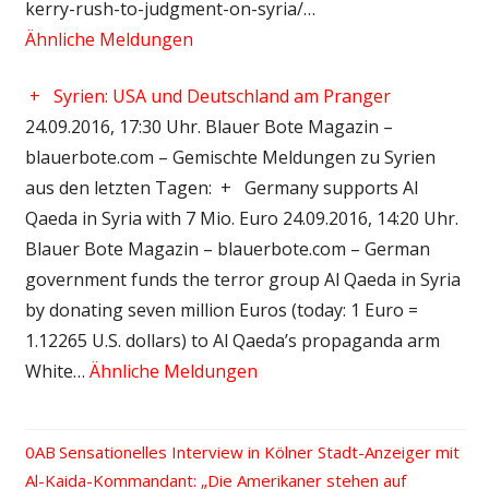
kerry-rush-to-judgment-on-syria/…
Ähnliche Meldungen
+
Syrien: USA und Deutschland am Pranger
24.09.2016, 17:30 Uhr. Blauer Bote Magazin –
blauerbote.com – Gemischte Meldungen zu Syrien
aus den letzten Tagen: + Germany supports Al
Qaeda in Syria with 7 Mio. Euro 24.09.2016, 14:20 Uhr.
Blauer Bote Magazin – blauerbote.com – German
government funds the terror group Al Qaeda in Syria
by donating seven million Euros (today: 1 Euro =
1.12265 U.S. dollars) to Al Qaeda’s propaganda arm
White…
Ähnliche Meldungen
Vorheriger
Sensationelles Interview in Kölner Stadt-Anzeiger mit
Beitrags-
Al-Kaida-Kommandant: „Die Amerikaner stehen auf
Beitrag: