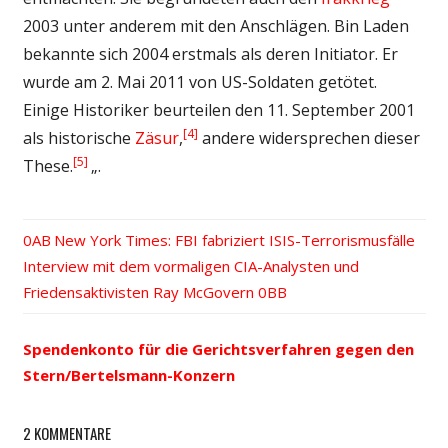
2003 unter anderem mit den Anschlägen. Bin Laden
bekannte sich 2004 erstmals als deren Initiator. Er
wurde am 2. Mai 2011 von US-Soldaten getötet.
Einige Historiker beurteilen den 11. September 2001
[4]
als historische
Zäsur
,
andere widersprechen dieser
[5]
These.
„.
Vorheriger
New York Times: FBI fabriziert ISIS-Terrorismusfälle
Beitrags-
Nächster
Interview mit dem vormaligen CIA-Analysten und
Beitrag:
Beitrag:
Friedensaktivisten Ray McGovern
Navigation
Spendenkonto für die Gerichtsverfahren gegen den
Stern/Bertelsmann-Konzern
2 KOMMENTARE