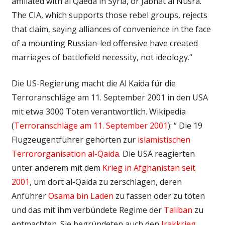
affiliated with al Qaeda in Syria, or Jabhat al Nusra.
The CIA, which supports those rebel groups, rejects
that claim, saying alliances of convenience in the face
of a mounting Russian-led offensive have created
marriages of battlefield necessity, not ideology.“
Die US-Regierung macht die Al Kaida für die
Terroranschläge am 11. September 2001 in den USA
mit etwa 3000 Toten verantwortlich. Wikipedia
(
Terroranschläge am 11. September 2001
): “ Die 19
Flugzeugentführer gehörten zur
islamistischen
Terrororganisation
al-Qaida
. Die USA reagierten
unter anderem mit dem
Krieg in Afghanistan seit
2001
, um dort al-Qaida zu zerschlagen, deren
Anführer
Osama bin Laden
zu fassen oder zu töten
und das mit ihm verbündete Regime der
Taliban
zu
entmachten. Sie begründeten auch den
Irakkrieg