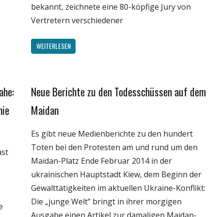
bekannt, zeichnete eine 80-köpfige Jury von
Vertretern verschiedener
WEITERLESEN
ahe:
Neue Berichte zu den Todesschüssen auf dem
Gesellschaft
Internet
nie
Maidan
Medien
Es gibt neue Medienberichte zu den hundert
Politik
Toten bei den Protesten am und rund um den
Wissenschaft
ast
Maidan-Platz Ende Februar 2014 in der
ukrainischen Hauptstadt Kiew, dem Beginn der
Gewalttätigkeiten im aktuellen Ukraine-Konflikt:
Die „junge Welt“ bringt in ihrer morgigen
e
Ausgabe einen Artikel zur damaligen Maidan-