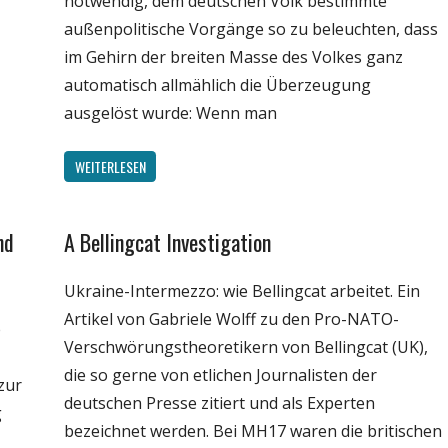
notwendig, dem deutschen Volk bestimmte
Wissenschaft
außenpolitische Vorgänge so zu beleuchten, dass
im Gehirn der breiten Masse des Volkes ganz
automatisch allmählich die Überzeugung
ausgelöst wurde: Wenn man
WEITERLESEN
nd
A Bellingcat Investigation
Internet
Medien
Ukraine-Intermezzo: wie Bellingcat arbeitet. Ein
Politik
Artikel von Gabriele Wolff zu den Pro-NATO-
e
Unterhaltung
Verschwörungstheoretikern von Bellingcat (UK),
Webfundstück
die so gerne von etlichen Journalisten der
zur
Wissenschaft
deutschen Presse zitiert und als Experten
g
bezeichnet werden. Bei MH17 waren die britischen