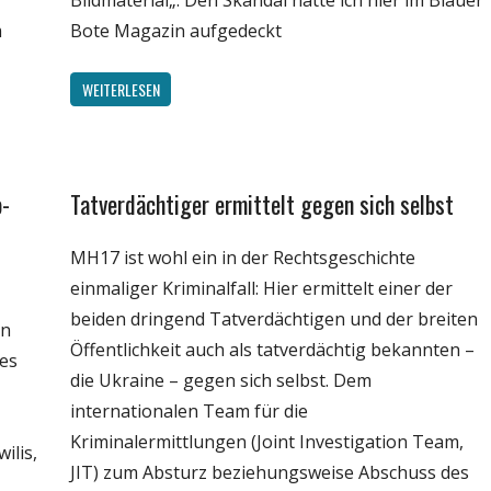
Bildmaterial„. Den Skandal hatte ich hier im Blauer
m
Bote Magazin aufgedeckt
WEITERLESEN
o-
Tatverdächtiger ermittelt gegen sich selbst
Gesellschaft
Medien
MH17 ist wohl ein in der Rechtsgeschichte
Politik
einmaliger Kriminalfall: Hier ermittelt einer der
Wissenschaft
beiden dringend Tatverdächtigen und der breiten
en
Öffentlichkeit auch als tatverdächtig bekannten –
des
die Ukraine – gegen sich selbst. Dem
internationalen Team für die
Kriminalermittlungen (Joint Investigation Team,
ilis,
JIT) zum Absturz beziehungsweise Abschuss des