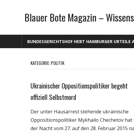
Zum
Inhalt
Blauer Bote Magazin – Wissens
springen
BUNDESGERICHTSHOF HEBT HAMBURGER URTEILE 
KATEGORIE: POLITIK
Ukrainischer Oppositionspolitiker begeht
Gesellschaft
Medien
offiziell Selbstmord
Politik
Der unter Hausarrest stehende ukrainische
Webfundstück
Oppositionspolitiker Mykhailo Chechetov hat 
der Nacht vom 27. auf den 28. Februar 2015 n