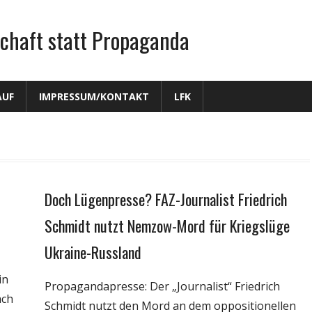
chaft statt Propaganda
AUF
IMPRESSUM/KONTAKT
LFK
Doch Lügenpresse? FAZ-Journalist Friedrich
Gesellschaft
Medien
Schmidt nutzt Nemzow-Mord für Kriegslüge
Politik
Ukraine-Russland
Webfundstück
in
Wissenschaft
Propagandapresse: Der „Journalist“ Friedrich
ach
Schmidt nutzt den Mord an dem oppositionellen