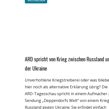
ARD spricht von Krieg zwischen Russland u
Gesellschaft
Internet
der Ukraine
Medien
Unverhohlene Kriegstreiberei oder was blieb
Politik
hier noch als alternative Erklärung übrig? Die
Webfundstück
ARD-Tagesschau spricht in einem Aufmacher 
Wissenschaft
Sendung „Deppendorfs Welt“ von einem Krie
Russland gegen Ukraine. Sie erfindet einfach