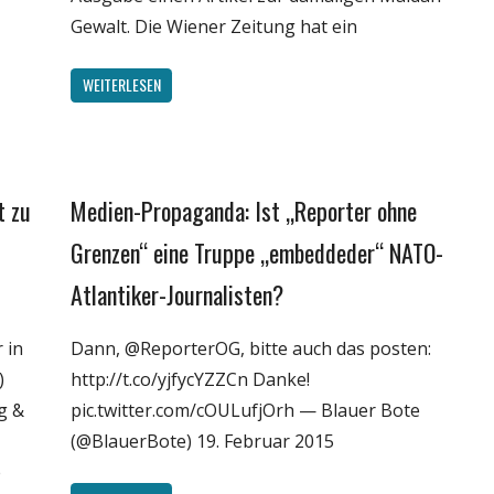
Gewalt. Die Wiener Zeitung hat ein
WEITERLESEN
t zu
Medien-Propaganda: Ist „Reporter ohne
Gesellschaft
Internet
Grenzen“ eine Truppe „embeddeder“ NATO-
Medien
Atlantiker-Journalisten?
Politik
Webfundstück
r in
Dann, @ReporterOG, bitte auch das posten:
)
http://t.co/yjfycYZZCn Danke!
g &
pic.twitter.com/cOULufjOrh — Blauer Bote
(@BlauerBote) 19. Februar 2015
e