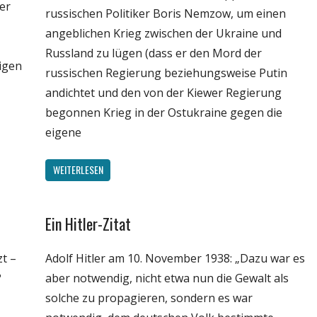
er
russischen Politiker Boris Nemzow, um einen
angeblichen Krieg zwischen der Ukraine und
Russland zu lügen (dass er den Mord der
higen
russischen Regierung beziehungsweise Putin
andichtet und den von der Kiewer Regierung
begonnen Krieg in der Ostukraine gegen die
eigene
WEITERLESEN
Ein Hitler-Zitat
Gesellschaft
Internet
t –
Adolf Hitler am 10. November 1938: „Dazu war es
Medien
?
aber notwendig, nicht etwa nun die Gewalt als
Politik
solche zu propagieren, sondern es war
Webfundstück