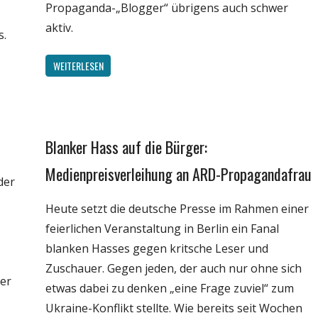
Propaganda-„Blogger“ übrigens auch schwer
aktiv.
s.
WEITERLESEN
Blanker Hass auf die Bürger:
Gesellschaft
Internet
Medienpreisverleihung an ARD-Propagandafrau
der
Medien
Heute setzt die deutsche Presse im Rahmen einer
Politik
feierlichen Veranstaltung in Berlin ein Fanal
Unterhaltung
blanken Hasses gegen kritsche Leser und
Zuschauer. Gegen jeden, der auch nur ohne sich
der
etwas dabei zu denken „eine Frage zuviel“ zum
Ukraine-Konflikt stellte. Wie bereits seit Wochen