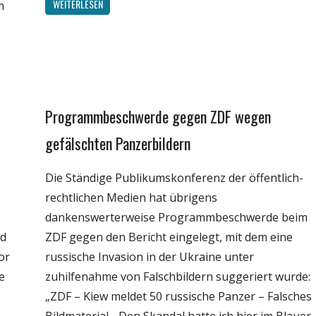
WEITERLESEN
m
Programmbeschwerde gegen ZDF wegen
Gesellschaft
Internet
gefälschten Panzerbildern
Medien
Die Ständige Publikumskonferenz der öffentlich-
Politik
rechtlichen Medien hat übrigens
Webfundstück
dankenswerterweise Programmbeschwerde beim
nd
ZDF gegen den Bericht eingelegt, mit dem eine
or
russische Invasion in der Ukraine unter
e
zuhilfenahme von Falschbildern suggeriert wurde:
„ZDF – Kiew meldet 50 russische Panzer – Falsches