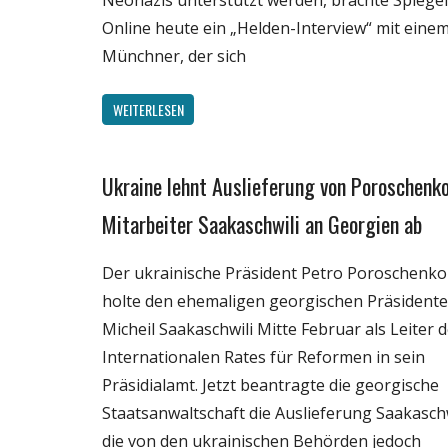
Neonazis unterstützt werden, brachte Spiegel
Online heute ein „Helden-Interview“ mit eine
Münchner, der sich
WEITERLESEN
Ukraine lehnt Auslieferung von Poroschenk
Gesellschaft
Medien
Mitarbeiter Saakaschwili an Georgien ab
Politik
Der ukrainische Präsident Petro Poroschenko
Webfundstück
holte den ehemaligen georgischen Präsident
Wirtschaft
Micheil Saakaschwili Mitte Februar als Leiter 
Internationalen Rates für Reformen in sein
Präsidialamt. Jetzt beantragte die georgische
Staatsanwaltschaft die Auslieferung Saakaschw
die von den ukrainischen Behörden jedoch