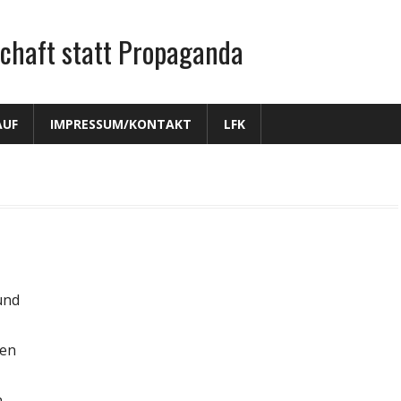
chaft statt Propaganda
AUF
IMPRESSUM/KONTAKT
LFK
und
ien
,