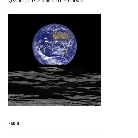
gewählt, da sie politisch neutral war.
RADIO