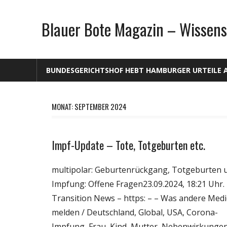
Zum
Inhalt
Blauer Bote Magazin – Wissens
springen
BUNDESGERICHTSHOF HEBT HAMBURGER URTEILE 
MONAT: SEPTEMBER 2024
Impf-Update – Tote, Totgeburten etc.
Gesellschaft
Medien
multipolar: Geburtenrückgang, Totgeburten 
Politik
Impfung: Offene Fragen23.09.2024, 18:21 Uhr.
Wirtschaft
Transition News – https: – – Was andere Med
Wissenschaft
melden / Deutschland, Global, USA, Corona-
Impfung, Frau, Kind, Mutter, Nebenwirkungen