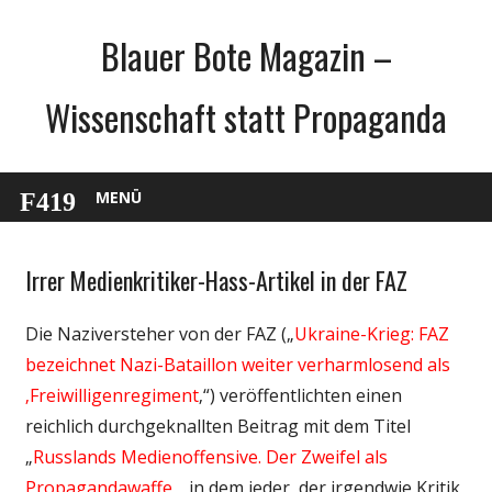
Zum
Blauer Bote Magazin –
Inhalt
springen
Wissenschaft statt Propaganda
MENÜ
Irrer Medienkritiker-Hass-Artikel in der FAZ
Gesellschaft
Internet
Die Naziversteher von der FAZ („
Ukraine-Krieg: FAZ
Medien
bezeichnet Nazi-Bataillon weiter verharmlosend als
Politik
‚Freiwilligenregiment
‚“) veröffentlichten einen
Webfundstück
reichlich durchgeknallten Beitrag mit dem Titel
Wissenschaft
„
Russlands Medienoffensive. Der Zweifel als
Propagandawaffe
„, in dem jeder, der irgendwie Kritik