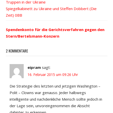
Beitrags-
Truppen in der Ukraine
Beitrag:
Nächster
Spiegelkabinett zu Ukraine und Steffen Dobbert (Die
Navigation
Beitrag:
Zeit)
Spendenkonto für die Gerichtsverfahren gegen den
Stern/Bertelsmann-Konzern
2 KOMMENTARE
eipram
sagt:
16. Februar 2015 um 09:26 Uhr
Die Strategie des letzten und jetzigen Washington –
Polit – Clowns war genauso. Jeder halbwegs
intelligente und nachdenkliche Mensch sollte jedoch in
der Lage sein, unvoreingenommen die Absicht
dahinter zu erkennen.