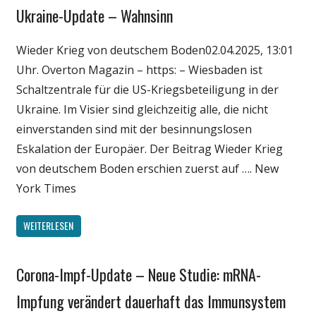
Ukraine-Update – Wahnsinn
Gesellschaft
Medien
Wieder Krieg von deutschem Boden02.04.2025, 13:01
Politik
Uhr. Overton Magazin – https: – Wiesbaden ist
Wirtschaft
Schaltzentrale für die US-Kriegsbeteiligung in der
Wissenschaft
Ukraine. Im Visier sind gleichzeitig alle, die nicht
einverstanden sind mit der besinnungslosen
Eskalation der Europäer. Der Beitrag Wieder Krieg
von deutschem Boden erschien zuerst auf …. New
York Times
WEITERLESEN
Corona-Impf-Update – Neue Studie: mRNA-
Gesellschaft
Medien
Impfung verändert dauerhaft das Immunsystem
Politik