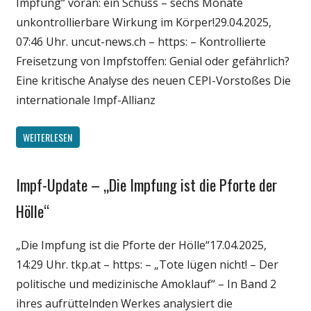
Impfung“ voran: ein Schuss – sechs Monate
unkontrollierbare Wirkung im Körper!29.04.2025,
07:46 Uhr. uncut-news.ch – https: – Kontrollierte
Freisetzung von Impfstoffen: Genial oder gefährlich?
Eine kritische Analyse des neuen CEPI-Vorstoßes Die
internationale Impf-Allianz
WEITERLESEN
Impf-Update – „Die Impfung ist die Pforte der
Gesellschaft
Medien
Hölle“
Politik
„Die Impfung ist die Pforte der Hölle“17.04.2025,
Wirtschaft
14:29 Uhr. tkp.at – https: – „Tote lügen nicht! – Der
Wissenschaft
politische und medizinische Amoklauf“ – In Band 2
ihres aufrüttelnden Werkes analysiert die