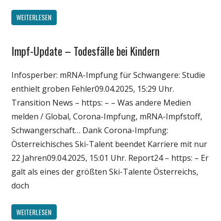
WEITERLESEN
Impf-Update – Todesfälle bei Kindern
Gesellschaft
Medien
Infosperber: mRNA-Impfung für Schwangere: Studie
Politik
enthielt groben Fehler09.04.2025, 15:29 Uhr.
Wirtschaft
Transition News – https: – – Was andere Medien
Wissenschaft
melden / Global, Corona-Impfung, mRNA-Impfstoff,
Schwangerschaft… Dank Corona-Impfung:
Österreichisches Ski-Talent beendet Karriere mit nur
22 Jahren09.04.2025, 15:01 Uhr. Report24 – https: – Er
galt als eines der größten Ski-Talente Österreichs,
doch
WEITERLESEN