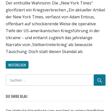
Der enthüllte Wahnsinn: Die „New York Times“
Wirtschaft
glorifiziert ein Kriegsverbrechen „Ein aktueller Artikel
Wissenschaft
der New York Times, verfasst von Adam Entous,
offenbart auf schockierende Weise die operative
Tiefe der US-amerikanischen Kriegsführung in der
Ukraine – und entlarvt zugleich das jahrelange
Narrativ vom ‚Stellvertreterkrieg‘ als bewusste
Täuschung. Doch statt diesen Skandal als
WEITERLESEN
DIE FARBE BLAU
Die Website blauerbote.com existiert in unterschiedlichen