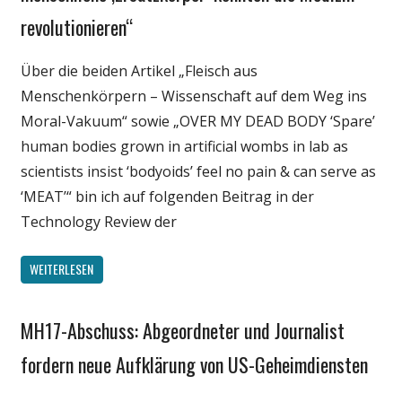
Politik
revolutionieren“
Technik
Wirtschaft
Über die beiden Artikel „Fleisch aus
Wissenschaft
Menschenkörpern – Wissenschaft auf dem Weg ins
Moral-Vakuum“ sowie „OVER MY DEAD BODY ‘Spare’
human bodies grown in artificial wombs in lab as
scientists insist ‘bodyoids’ feel no pain & can serve as
‘MEAT’“ bin ich auf folgenden Beitrag in der
Technology Review der
WEITERLESEN
MH17-Abschuss: Abgeordneter und Journalist
Gesellschaft
Medien
fordern neue Aufklärung von US-Geheimdiensten
Politik