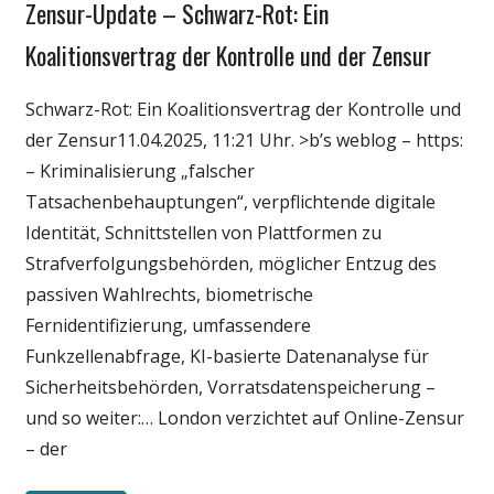
Zensur-Update – Schwarz-Rot: Ein
Gesellschaft
Medien
Koalitionsvertrag der Kontrolle und der Zensur
Politik
Schwarz-Rot: Ein Koalitionsvertrag der Kontrolle und
Wirtschaft
der Zensur11.04.2025, 11:21 Uhr. >b’s weblog – https:
Wissenschaft
– Kriminalisierung „falscher
Tatsachenbehauptungen“, verpflichtende digitale
Identität, Schnittstellen von Plattformen zu
Strafverfolgungsbehörden, möglicher Entzug des
passiven Wahlrechts, biometrische
Fernidentifizierung, umfassendere
Funkzellenabfrage, KI-basierte Datenanalyse für
Sicherheitsbehörden, Vorratsdatenspeicherung –
und so weiter:… London verzichtet auf Online-Zensur
– der