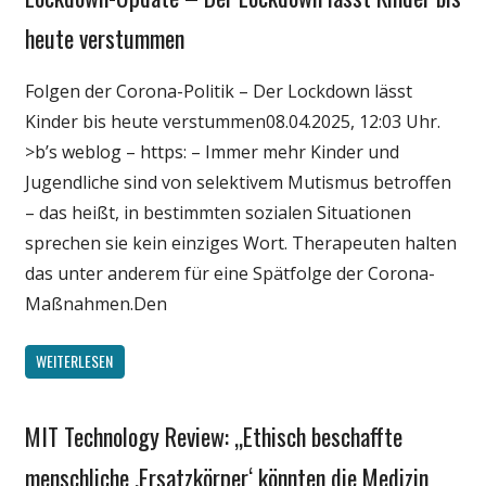
Medien
heute verstummen
Politik
Folgen der Corona-Politik – Der Lockdown lässt
Wirtschaft
Kinder bis heute verstummen08.04.2025, 12:03 Uhr.
Wissenschaft
>b’s weblog – https: – Immer mehr Kinder und
Jugendliche sind von selektivem Mutismus betroffen
– das heißt, in bestimmten sozialen Situationen
sprechen sie kein einziges Wort. Therapeuten halten
das unter anderem für eine Spätfolge der Corona-
Maßnahmen.Den
WEITERLESEN
MIT Technology Review: „Ethisch beschaffte
Gesellschaft
Medien
menschliche ‚Ersatzkörper‘ könnten die Medizin