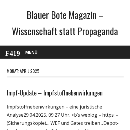
Zum
Blauer Bote Magazin –
Inhalt
springen
Wissenschaft statt Propaganda
MENÜ
MONAT: APRIL 2025
Impf-Update – Impfstoffnebenwirkungen
Gesellschaft
Medien
Impfstoffnebenwirkungen – eine juristische
Politik
Analyse29.04.2025, 09:27 Uhr. >b’s weblog – https: –
Wirtschaft
(Sicherungskopie)… WEF und Gates treiben „Depot-
Wissenschaft