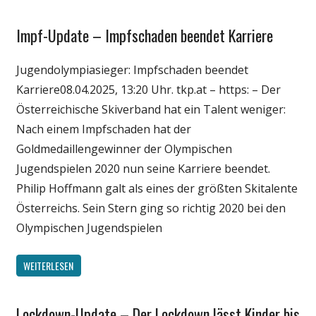
Impf-Update – Impfschaden beendet Karriere
Gesellschaft
Medien
Jugendolympiasieger: Impfschaden beendet
Politik
Karriere08.04.2025, 13:20 Uhr. tkp.at – https: – Der
Wirtschaft
Österreichische Skiverband hat ein Talent weniger:
Wissenschaft
Nach einem Impfschaden hat der
Goldmedaillengewinner der Olympischen
Jugendspielen 2020 nun seine Karriere beendet.
Philip Hoffmann galt als eines der größten Skitalente
Österreichs. Sein Stern ging so richtig 2020 bei den
Olympischen Jugendspielen
WEITERLESEN
Lockdown-Update – Der Lockdown lässt Kinder bis
Gesellschaft