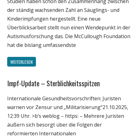
Studien haben schon den Zusammenhang zwischen
der ständig wachsenden Zahl an Säuglings- und
Kinderimpfungen hergestellt. Eine neue
Überblicksarbeit stellt nun einen Wendepunkt in der
Autismusforschung das. Die McCullough Foundation
hat die bislang umfassendste
WEITERLESEN
Impf-Update – Sterblichkeitsspitzen
Gesellschaft
Medien
Internationale Gesundheitsvorschriften: Juristen
Politik
warnen vor Zensur und „Militarisierung“21.10.2025,
Wirtschaft
12:39 Uhr. >b’s weblog – https: – Mehrere Juristen
Wissenschaft
äußern sich besorgt über die Folgen der
reformierten Internationalen