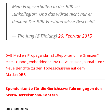
Mein Frageverhalten in der BPK sei
„unkollegial“. Und das würde nicht nur er
denken! Der BPK-Vorstand wisse Bescheid!
— Tilo Jung (@TiloJung)
20. Februar 2015
Vorheriger
Medien-Propaganda: Ist „Reporter ohne Grenzen“
Beitrags-
eine Truppe „embeddeder“ NATO-Atlantiker-Journalisten?
Beitrag:
Nächster
Neue Berichte zu den Todesschüssen auf dem
Navigation
Beitrag:
Maidan
Spendenkonto für die Gerichtsverfahren gegen den
Stern/Bertelsmann-Konzern
EIN KOMMENTAR