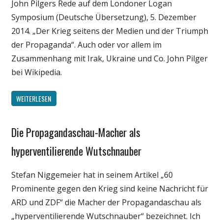
John Pilgers Rede auf dem Londoner Logan
Medien
Symposium (Deutsche Übersetzung), 5. Dezember
Politik
2014. „Der Krieg seitens der Medien und der Triumph
Wissenschaft
der Propaganda“. Auch oder vor allem im
Zusammenhang mit Irak, Ukraine und Co. John Pilger
bei Wikipedia.
WEITERLESEN
Die Propagandaschau-Macher als
Gesellschaft
Internet
hyperventilierende Wutschnauber
Medien
Stefan Niggemeier hat in seinem Artikel „60
Politik
Prominente gegen den Krieg sind keine Nachricht für
ARD und ZDF“ die Macher der Propagandaschau als
„hyperventilierende Wutschnauber“ bezeichnet. Ich