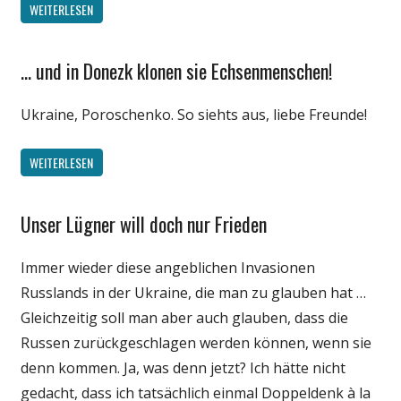
WEITERLESEN
… und in Donezk klonen sie Echsenmenschen!
Gesellschaft
Internet
Ukraine, Poroschenko. So siehts aus, liebe Freunde!
Medien
Politik
WEITERLESEN
Satire
Spruch
Unser Lügner will doch nur Frieden
Gesellschaft
Unterhaltung
Internet
Immer wieder diese angeblichen Invasionen
Medien
Russlands in der Ukraine, die man zu glauben hat …
Politik
Gleichzeitig soll man aber auch glauben, dass die
Wissenschaft
Russen zurückgeschlagen werden können, wenn sie
denn kommen. Ja, was denn jetzt? Ich hätte nicht
gedacht, dass ich tatsächlich einmal Doppeldenk à la