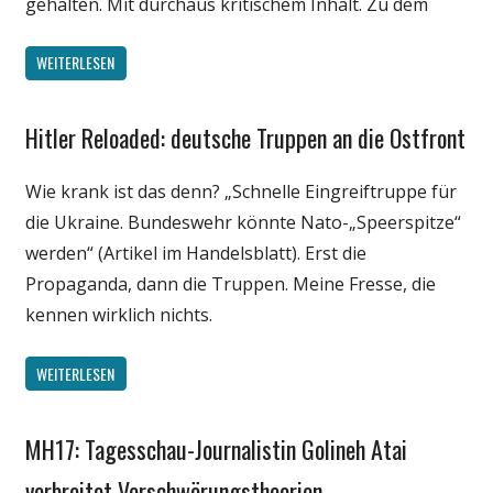
gehalten. Mit durchaus kritischem Inhalt. Zu dem
WEITERLESEN
Hitler Reloaded: deutsche Truppen an die Ostfront
Gesellschaft
Internet
Wie krank ist das denn? „Schnelle Eingreiftruppe für
Medien
die Ukraine. Bundeswehr könnte Nato-„Speerspitze“
Politik
werden“ (Artikel im Handelsblatt). Erst die
Propaganda, dann die Truppen. Meine Fresse, die
kennen wirklich nichts.
WEITERLESEN
MH17: Tagesschau-Journalistin Golineh Atai
Gesellschaft
Internet
verbreitet Verschwörungstheorien