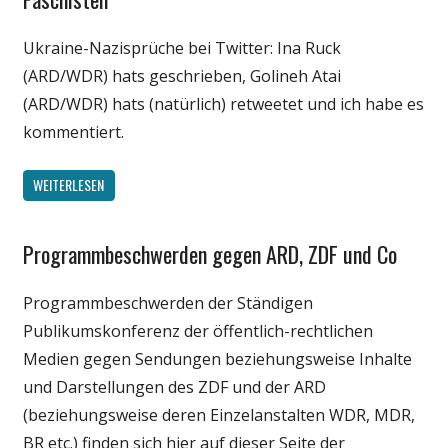
Medien
Ukraine-Nazisprüche bei Twitter: Ina Ruck
Politik
(ARD/WDR) hats geschrieben, Golineh Atai
Webfundstück
(ARD/WDR) hats (natürlich) retweetet und ich habe es
kommentiert.
WEITERLESEN
Programmbeschwerden gegen ARD, ZDF und Co
Gesellschaft
Internet
Programmbeschwerden der Ständigen
Medien
Publikumskonferenz der öffentlich-rechtlichen
Politik
Medien gegen Sendungen beziehungsweise Inhalte
Wirtschaft
und Darstellungen des ZDF und der ARD
(beziehungsweise deren Einzelanstalten WDR, MDR,
BR etc.) finden sich hier auf dieser Seite der