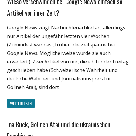
Wieso verschwinden bei Google News einfach so
Internet
Artikel vor ihrer Zeit?
Medien
Google News zeigt Nachrichtenartikel an, allerdings
Politik
nur Artikel der ungefähr letzten vier Wochen
Technik
(Zumindest war das „früher“ die Zeitspanne bei
Google News. Möglicherweise wurde sie auch
erweitert.). Zwei Artikel von mir, die ich für der Freitag
geschrieben habe (Schweizerische Wahrheit und
deutsche Wahrheit und Journalismuspreis für
Golineh Atai), sind dort
WEITERLESEN
Ina Ruck, Golineh Atai und die ukrainischen
Gesellschaft
Internet
Faschisten