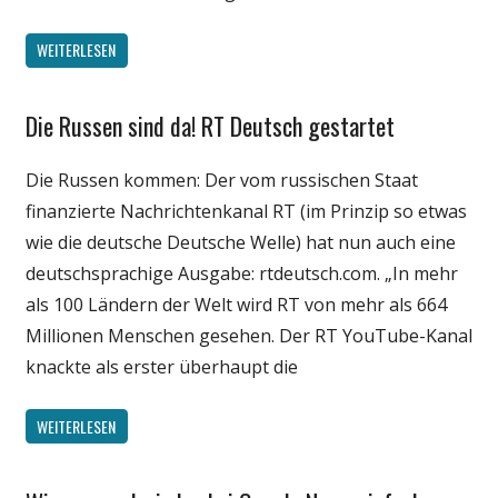
WEITERLESEN
Die Russen sind da! RT Deutsch gestartet
Gesellschaft
Internet
Die Russen kommen: Der vom russischen Staat
Medien
finanzierte Nachrichtenkanal RT (im Prinzip so etwas
Politik
wie die deutsche Deutsche Welle) hat nun auch eine
Webfundstück
deutschsprachige Ausgabe: rtdeutsch.com. „In mehr
Wirtschaft
als 100 Ländern der Welt wird RT von mehr als 664
Millionen Menschen gesehen. Der RT YouTube-Kanal
knackte als erster überhaupt die
WEITERLESEN
Gesellschaft