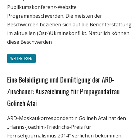
Publikumskonferenz-Website:
Programmbeschwerden. Die meisten der
Beschwerden beziehen sich auf die Berichterstattung
im aktuellen (Ost-)Ukrainekonflikt. Natürlich können
diese Beschwerden
WEITERLESEN
Eine Beleidigung und Demütigung der ARD-
Gesellschaft
Internet
Zuschauer: Auszeichnung für Propagandafrau
Medien
Golineh Atai
Politik
ARD-Moskaukorrespondentin Golineh Atai hat den
„Hanns-Joachim-Friedrichs-Preis für
Fernsehjournalismus 2014″ verliehen bekommen.