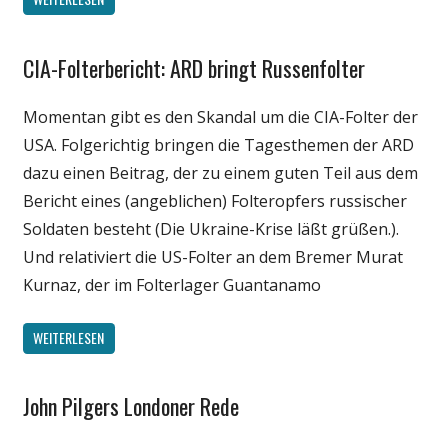
CIA-Folterbericht: ARD bringt Russenfolter
Gesellschaft
Internet
Momentan gibt es den Skandal um die CIA-Folter der
Medien
USA. Folgerichtig bringen die Tagesthemen der ARD
Politik
dazu einen Beitrag, der zu einem guten Teil aus dem
Webfundstück
Bericht eines (angeblichen) Folteropfers russischer
Soldaten besteht (Die Ukraine-Krise läßt grüßen.).
Und relativiert die US-Folter an dem Bremer Murat
Kurnaz, der im Folterlager Guantanamo
WEITERLESEN
John Pilgers Londoner Rede
Gesellschaft
Internet