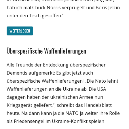
Medien
hab ich mal Chuck Norris verprügelt und Boris Jelzin
Politik
unter den Tisch gesoffen.“
Satire
Spruch
WEITERLESEN
Unterhaltung
Überspezifische Waffenlieferungen
Gesellschaft
Internet
Alle Freunde der Entdeckung überspezifischer
Medien
Dementis aufgemerkt: Es gibt jetzt auch
Politik
überspezifische Waffenlieferungen! „Die Nato lehnt
Waffenlieferungen an die Ukraine ab. Die USA
dagegen haben der ukrainischen Armee nun
Kriegsgerät geliefert.“, schreibt das Handelsblatt
heute. Na dann kann ja die NATO ja weiter ihre Rolle
als Friedensengel im Ukraine-Konflikt spielen