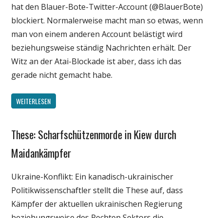
hat den Blauer-Bote-Twitter-Account (@BlauerBote)
Unterhaltung
blockiert. Normalerweise macht man so etwas, wenn
Webfundstück
man von einem anderen Account belästigt wird
beziehungsweise ständig Nachrichten erhält. Der
Witz an der Atai-Blockade ist aber, dass ich das
gerade nicht gemacht habe.
WEITERLESEN
These: Scharfschützenmorde in Kiew durch
Gesellschaft
Internet
Maidankämpfer
Medien
Ukraine-Konflikt: Ein kanadisch-ukrainischer
Politik
Politikwissenschaftler stellt die These auf, dass
Wissenschaft
Kämpfer der aktuellen ukrainischen Regierung
beziehungsweise des Rechten Sektors die