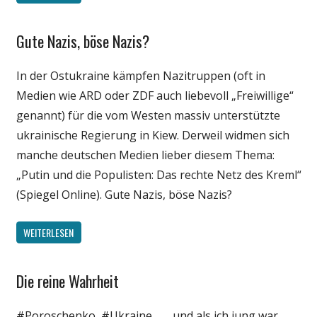
Gute Nazis, böse Nazis?
Gesellschaft
Internet
In der Ostukraine kämpfen Nazitruppen (oft in
Medien
Medien wie ARD oder ZDF auch liebevoll „Freiwillige“
Politik
genannt) für die vom Westen massiv unterstützte
ukrainische Regierung in Kiew. Derweil widmen sich
manche deutschen Medien lieber diesem Thema:
„Putin und die Populisten: Das rechte Netz des Kreml“
(Spiegel Online). Gute Nazis, böse Nazis?
WEITERLESEN
Die reine Wahrheit
Gesellschaft
Internet
#Poroschenko, #Ukraine. „… und als ich jung war,