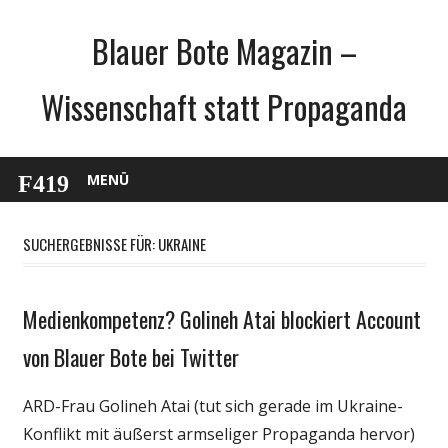
Zum
Blauer Bote Magazin –
Inhalt
springen
Wissenschaft statt Propaganda
MENÜ
SUCHERGEBNISSE FÜR:
UKRAINE
Medienkompetenz? Golineh Atai blockiert Account
Gesellschaft
Internet
von Blauer Bote bei Twitter
Medien
ARD-Frau Golineh Atai (tut sich gerade im Ukraine-
Politik
Konflikt mit äußerst armseliger Propaganda hervor)
Technik