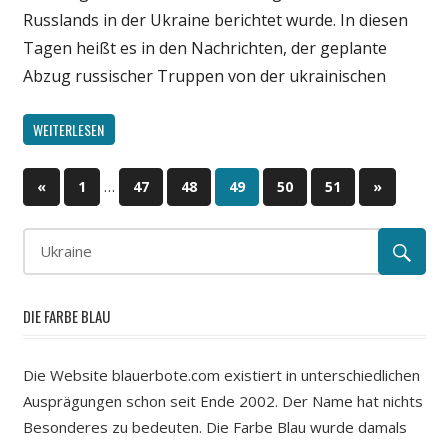
Russlands in der Ukraine berichtet wurde. In diesen
Tagen heißt es in den Nachrichten, der geplante
Abzug russischer Truppen von der ukrainischen
WEITERLESEN
…
«
Vorherige
1
47
48
49
50
51
Nächste
»
Beitragsnavigation
Beiträge
Beiträge
DIE FARBE BLAU
Die Website blauerbote.com existiert in unterschiedlichen
Ausprägungen schon seit Ende 2002. Der Name hat nichts
Besonderes zu bedeuten. Die Farbe Blau wurde damals