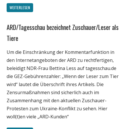
WEITERLESEN
ARD/Tagesschau bezeichnet Zuschauer/Leser als
Gesellschaft
Internet
Tiere
Medien
Um die Einschränkung der Kommentarfunktion in
Politik
den Internetangeboten der ARD zu rechtfertigen,
beleidigt NDR-Frau Bettina Less auf tagesschau.de
die GEZ-Gebührenzahler: „Wenn der Leser zum Tier
wird“ lautet die Überschrift ihres Artikels. Die
Zensurmaßnahmen sind sicherlich auch im
Zusammenhang mit den aktuellen Zuschauer-
Protesten zum Ukraine-Konflikt zu sehen. Hier
woll(t)en viele „ARD-Kunden“