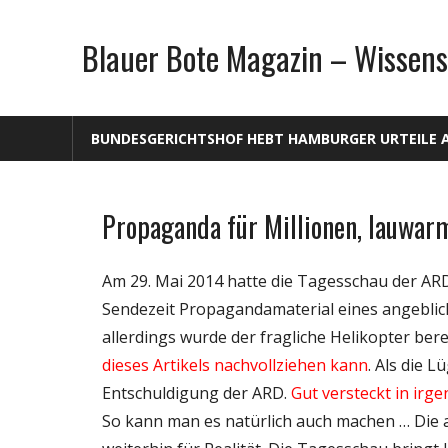
Zum
Inhalt
Blauer Bote Magazin – Wissens
springen
BUNDESGERICHTSHOF HEBT HAMBURGER URTEILE 
Propaganda für Millionen, lauwar
Gesellschaft
Internet
Am 29. Mai 2014 hatte die Tagesschau der AR
Medien
Sendezeit Propagandamaterial eines angebli
Politik
allerdings wurde der fragliche Helikopter bere
Technik
dieses Artikels nachvollziehen kann
. Als die 
Webfundstück
Entschuldigung der ARD.
Gut versteckt in irge
So kann man es natürlich auch machen … Die a