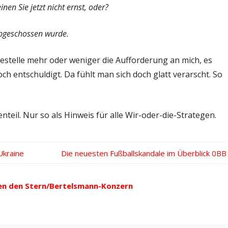
en Sie jetzt nicht ernst, oder?
abgeschossen wurde.
estelle mehr oder weniger die Aufforderung an mich, es
och entschuldigt. Da fühlt man sich doch glatt verarscht. So
enteil. Nur so als Hinweis für alle Wir-oder-die-Strategen.
Ukraine
Nächster
Die neuesten Fußballskandale im Überblick
Beitrag:
en den Stern/Bertelsmann-Konzern