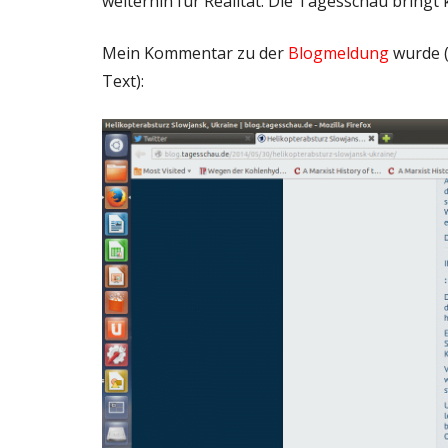
weiterhin für Realität. Die Tagesschau bringt
Mein Kommentar zu der
Blogmeldung
wurde (n
Text):