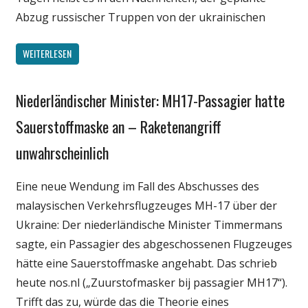
Abzug russischer Truppen von der ukrainischen
WEITERLESEN
Niederländischer Minister: MH17-Passagier hatte
Gesellschaft
Internet
Sauerstoffmaske an – Raketenangriff
Medien
unwahrscheinlich
Politik
Technik
Eine neue Wendung im Fall des Abschusses des
malaysischen Verkehrsflugzeuges MH-17 über der
Ukraine: Der niederländische Minister Timmermans
sagte, ein Passagier des abgeschossenen Flugzeuges
hätte eine Sauerstoffmaske angehabt. Das schrieb
heute nos.nl („Zuurstofmasker bij passagier MH17“).
Trifft das zu, würde das die Theorie eines