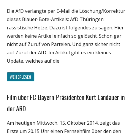
Medien
Die AfD verlangte per E-Mail die Löschung/Korrektur
Politik
dieses Blauer-Bote-Artikels: AfD Thüringen:
rassistische Hetze. Dazu ist folgendes zu sagen: Hier
werden keine Artikel einfach so gelöscht. Schon gar
nicht auf Zuruf von Parteien. Und ganz sicher nicht
auf Zuruf der AfD. Im Artikel gibt es ein kleines
Update, welches auf die
WEITERLESEN
Film über FC-Bayern-Präsidenten Kurt Landauer in
Gesellschaft
Medien
der ARD
Politik
Am heutigen Mittwoch, 15. Oktober 2014, zeigt das
Sport
Erste um 20.15 Uhr einen Fernsehfilm über den den
Unterhaltung