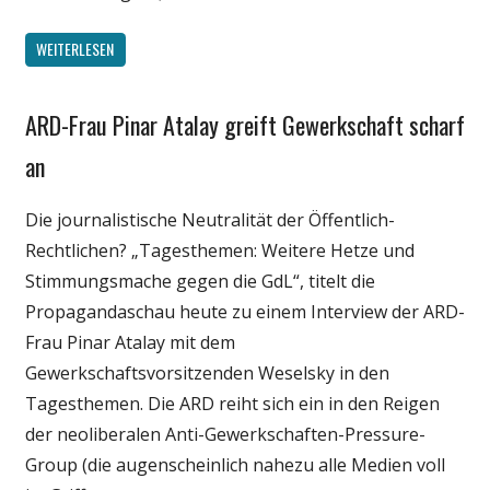
WEITERLESEN
ARD-Frau Pinar Atalay greift Gewerkschaft scharf
Gesellschaft
Internet
an
Medien
Die journalistische Neutralität der Öffentlich-
Politik
Rechtlichen? „Tagesthemen: Weitere Hetze und
Webfundstück
Stimmungsmache gegen die GdL“, titelt die
Wirtschaft
Propagandaschau heute zu einem Interview der ARD-
Frau Pinar Atalay mit dem
Gewerkschaftsvorsitzenden Weselsky in den
Tagesthemen. Die ARD reiht sich ein in den Reigen
der neoliberalen Anti-Gewerkschaften-Pressure-
Group (die augenscheinlich nahezu alle Medien voll