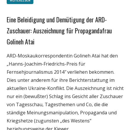
Eine Beleidigung und Demütigung der ARD-
Gesellschaft
Internet
Zuschauer: Auszeichnung für Propagandafrau
Medien
Golineh Atai
Politik
ARD-Moskaukorrespondentin Golineh Atai hat den
„Hanns-Joachim-Friedrichs-Preis für
Fernsehjournalismus 2014″ verliehen bekommen.
Dies unter anderem für ihre Berichterstattung im
aktuellen Ukraine-Konflikt. Die Auszeichnung ist nicht
nur ein (bewußter) Schlag ins Gesicht aller Zuschauer
von Tagesschau, Tagesthemen und Co, die die
ständige Meinungsmanipulation, Propaganda und
Kriegshetze (zugunsten „des Westens“
beziehungsweise der Kiewer