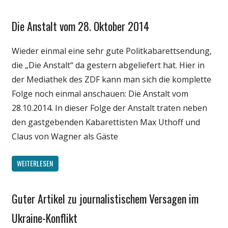
Die Anstalt vom 28. Oktober 2014
Gesellschaft
Internet
Wieder einmal eine sehr gute Politkabarettsendung,
Medien
die „Die Anstalt“ da gestern abgeliefert hat. Hier in
Politik
der Mediathek des ZDF kann man sich die komplette
Unterhaltung
Folge noch einmal anschauen: Die Anstalt vom
Webfundstück
28.10.2014. In dieser Folge der Anstalt traten neben
Wirtschaft
den gastgebenden Kabarettisten Max Uthoff und
Claus von Wagner als Gäste
WEITERLESEN
Guter Artikel zu journalistischem Versagen im
Gesellschaft
Internet
Ukraine-Konflikt
Medien