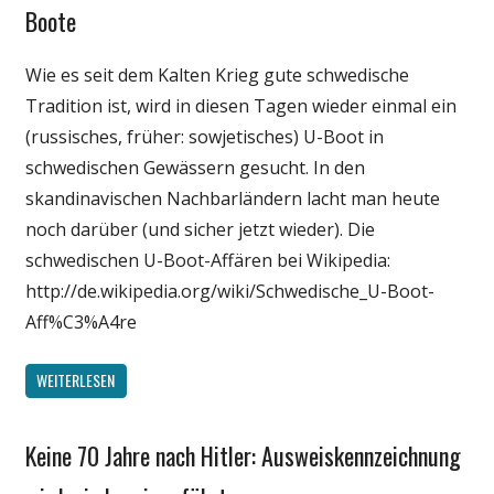
Medien
Boote
Politik
Wie es seit dem Kalten Krieg gute schwedische
Unterhaltung
Tradition ist, wird in diesen Tagen wieder einmal ein
(russisches, früher: sowjetisches) U-Boot in
schwedischen Gewässern gesucht. In den
skandinavischen Nachbarländern lacht man heute
noch darüber (und sicher jetzt wieder). Die
schwedischen U-Boot-Affären bei Wikipedia:
http://de.wikipedia.org/wiki/Schwedische_U-Boot-
Aff%C3%A4re
WEITERLESEN
Keine 70 Jahre nach Hitler: Ausweiskennzeichnung
Gesellschaft
Internet