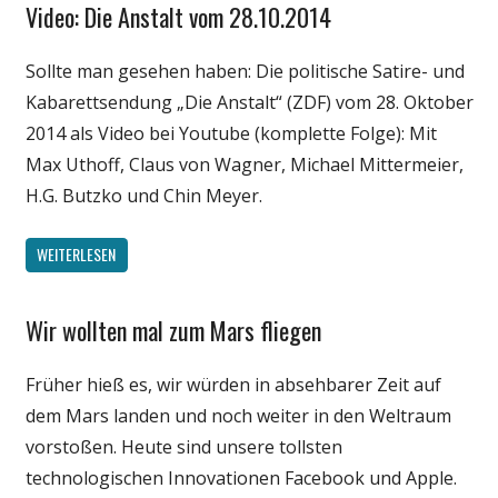
Video: Die Anstalt vom 28.10.2014
Gesellschaft
Internet
Sollte man gesehen haben: Die politische Satire- und
Medien
Kabarettsendung „Die Anstalt“ (ZDF) vom 28. Oktober
Politik
2014 als Video bei Youtube (komplette Folge): Mit
Unterhaltung
Max Uthoff, Claus von Wagner, Michael Mittermeier,
Webfundstück
H.G. Butzko und Chin Meyer.
Wirtschaft
WEITERLESEN
Wir wollten mal zum Mars fliegen
Gesellschaft
Internet
Früher hieß es, wir würden in absehbarer Zeit auf
Politik
dem Mars landen und noch weiter in den Weltraum
Technik
vorstoßen. Heute sind unsere tollsten
Wissenschaft
technologischen Innovationen Facebook und Apple.