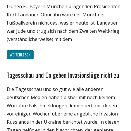
frühen FC Bayern München prägenden Präsidenten
Webfundstück
Kurt Landauer. Ohne ihn wäre der Münchner
Wissenschaft
Fußballverein nicht das, was er heute ist. Landauer
war Jude und trug sich nach dem Zweiten Weltkrieg
(verständlicherweise) mit dem
WEITERLESEN
Tagesschau und Co geben Invasionslüge nicht zu
Gesellschaft
Internet
Die Tagesschau und so gut wie alle anderen
Medien
deutschen Medien haben bisher mit noch keinem
Politik
Wort ihre Falschmeldungen dementiert, mit denen
vor einigen Wochen über eine angebliche Invasion
Russlands in der Ukraine berichtet wurde. In diesen
Tagen heißt es in den Nachrichten, der geplante