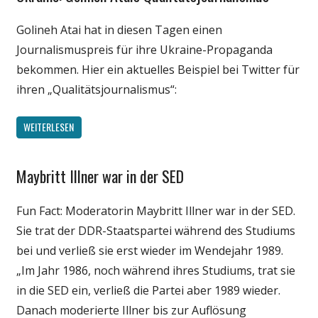
Internet
Golineh Atai hat in diesen Tagen einen
Medien
Journalismuspreis für ihre Ukraine-Propaganda
Politik
bekommen. Hier ein aktuelles Beispiel bei Twitter für
ihren „Qualitätsjournalismus“:
WEITERLESEN
Maybritt Illner war in der SED
Gesellschaft
Medien
Fun Fact: Moderatorin Maybritt Illner war in der SED.
Politik
Sie trat der DDR-Staatspartei während des Studiums
Unterhaltung
bei und verließ sie erst wieder im Wendejahr 1989.
„Im Jahr 1986, noch während ihres Studiums, trat sie
in die SED ein, verließ die Partei aber 1989 wieder.
Danach moderierte Illner bis zur Auflösung