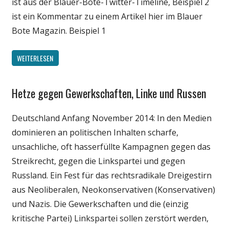
ist aus der Blauer-Bote-Twitter-Timeline, Beispiel 2
Wirtschaft
ist ein Kommentar zu einem Artikel hier im Blauer
Bote Magazin. Beispiel 1
WEITERLESEN
Hetze gegen Gewerkschaften, Linke und Russen
Gesellschaft
Medien
Deutschland Anfang November 2014: In den Medien
Politik
dominieren an politischen Inhalten scharfe,
Wirtschaft
unsachliche, oft hasserfüllte Kampagnen gegen das
Streikrecht, gegen die Linkspartei und gegen
Russland. Ein Fest für das rechtsradikale Dreigestirn
aus Neoliberalen, Neokonservativen (Konservativen)
und Nazis. Die Gewerkschaften und die (einzig
kritische Partei) Linkspartei sollen zerstört werden,