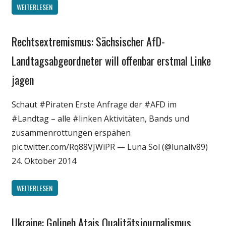
WEITERLESEN
Rechtsextremismus: Sächsischer AfD-
Gesellschaft
Internet
Landtagsabgeordneter will offenbar erstmal Linke
Medien
jagen
Politik
Webfundstück
Schaut #Piraten Erste Anfrage der #AFD im
#Landtag – alle #linken Aktivitäten, Bands und
zusammenrottungen erspähen
pic.twitter.com/Rq88VJWiPR — Luna Sol (@lunaliv89)
24. Oktober 2014
WEITERLESEN
Ukraine: Golineh Atais Qualitätsjournalismus
Gesellschaft