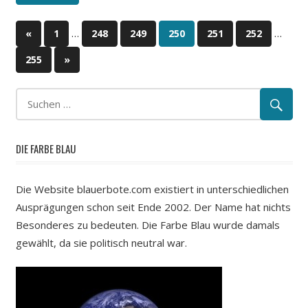
…
…
«
Vorherige
1
248
249
250
251
252
Beitragsnavigation
Beiträge
255
Nächste
»
Beiträge
DIE FARBE BLAU
Die Website blauerbote.com existiert in unterschiedlichen
Ausprägungen schon seit Ende 2002. Der Name hat nichts
Besonderes zu bedeuten. Die Farbe Blau wurde damals
gewählt, da sie politisch neutral war.