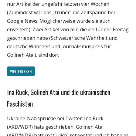
nur Artikel der ungefähr letzten vier Wochen
Technik
(Zumindest war das „früher“ die Zeitspanne bei
Google News. Möglicherweise wurde sie auch
erweitert.). Zwei Artikel von mir, die ich für der Freitag
geschrieben habe (Schweizerische Wahrheit und
deutsche Wahrheit und Journalismuspreis für
Golineh Atai), sind dort
WEITERLESEN
Ina Ruck, Golineh Atai und die ukrainischen
Gesellschaft
Internet
Faschisten
Medien
Ukraine-Nazisprüche bei Twitter: Ina Ruck
Politik
(ARD/WDR) hats geschrieben, Golineh Atai
Webfundstück
(ARD/WDR) hats (natürlich) retweetet und ich habe es