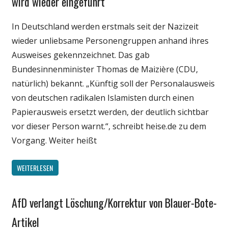
wird wieder eingeführt
Politik
In Deutschland werden erstmals seit der Nazizeit
Technik
wieder unliebsame Personengruppen anhand ihres
Ausweises gekennzeichnet. Das gab
Bundesinnenminister Thomas de Maizière (CDU,
natürlich) bekannt. „Künftig soll der Personalausweis
von deutschen radikalen Islamisten durch einen
Papierausweis ersetzt werden, der deutlich sichtbar
vor dieser Person warnt.“, schreibt heise.de zu dem
Vorgang. Weiter heißt
WEITERLESEN
AfD verlangt Löschung/Korrektur von Blauer-Bote-
Gesellschaft
Internet
Artikel