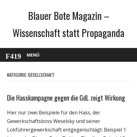
Zum
Blauer Bote Magazin –
Inhalt
springen
Wissenschaft statt Propaganda
MENÜ
KATEGORIE: GESELLSCHAFT
Die Hasskampagne gegen die GdL zeigt Wirkung
Gesellschaft
Internet
Hier nur zwei Beispiele für den Hass, der
Medien
Gewerkschaftsboss Weselsky und seiner
Politik
Lokführergewerkschaft entgegenschlägt. Beispiel 1
Webfundstück