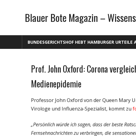
Zum
Inhalt
Blauer Bote Magazin – Wissens
springen
BUNDESGERICHTSHOF HEBT HAMBURGER URTEILE 
Prof. John Oxford: Corona verglei
Gesellschaft
Medien
Medienepidemie
Politik
Wirtschaft
Professor John Oxford von der Queen Mary Un
Wissenschaft
Virologe und Influenza-Spezialist, kommt zu
f
„Persönlich würde ich sagen, dass der beste Rats
Fernsehnachrichten zu verbringen, die sensationell