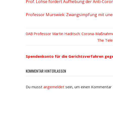
Prof. Lohse fordert Aufhebung der Anti-Co
Professor Murswiek: Zwangsimpfung mit uner
Vorheriger
Professor Martin Haditsch: Corona-Maßnahmen
Beitrags-
Beitrag:
Nächster
The Tele
Beitrag:
Navigation
Spendenkonto für die Gerichtsverfahren geg
KOMMENTAR HINTERLASSEN
Du musst
angemeldet
sein, um einen Kommentar