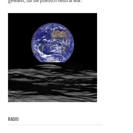
gewählt, da sie politisch neutral war.
RADIO