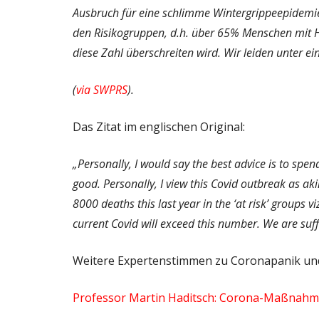
Ausbruch für eine schlimme Winter­grippe­epidemie.
den Risikogruppen, d.h. über 65% Menschen mit He
diese Zahl überschreiten wird. Wir leiden unter e
(
via SWPRS
).
Das Zitat im englischen Original:
„Personally, I would say the best advice is to spe
good. Personally, I view this Covid outbreak as ak
8000 deaths this last year in the ‘at risk’ groups v
current Covid will exceed this number. We are suf
Weitere Expertenstimmen zu Coronapanik und
Professor Martin Haditsch: Corona-Maßnahmen