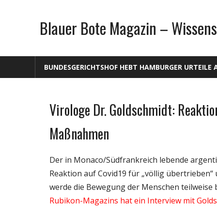
Zum
Inhalt
Blauer Bote Magazin – Wissens
springen
BUNDESGERICHTSHOF HEBT HAMBURGER URTEILE 
Virologe Dr. Goldschmidt: Reaktion
Gesellschaft
Medien
Maßnahmen
Politik
Wirtschaft
Der in Monaco/Südfrankreich lebende argentini
Wissenschaft
Reaktion auf Covid19 für „völlig übertrieben“
werde die Bewegung der Menschen teilweise 
Rubikon-Magazins hat ein Interview mit Gold