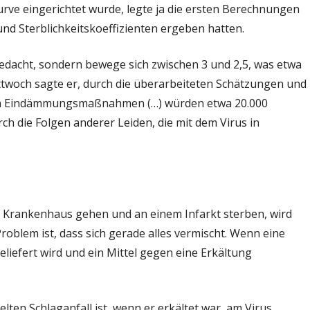
rve eingerichtet wurde, legte ja die ersten Berechnungen
d Sterblichkeitskoeffizienten ergeben hatten.
gedacht, sondern bewege sich zwischen 3 und 2,5, was etwa
ttwoch sagte er, durch die überarbeiteten Schätzungen und
eten Eindämmungsmaßnahmen (…) würden etwa 20.000
h die Folgen anderer Leiden, die mit dem Virus in
ns Krankenhaus gehen und an einem Infarkt sterben, wird
roblem ist, dass sich gerade alles vermischt. Wenn eine
iefert wird und ein Mittel gegen eine Erkältung
n Schlaganfall ist, wenn er erkältet war, am Virus