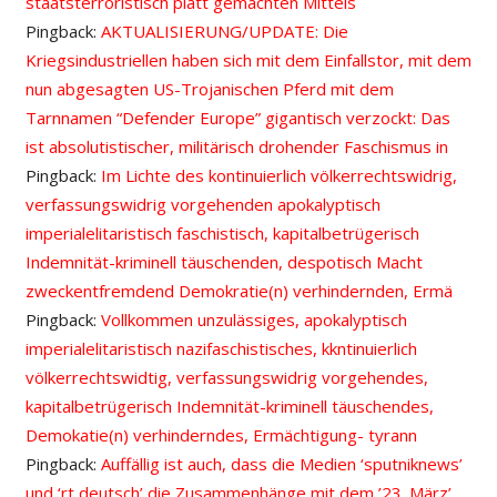
staatsterroristisch platt gemachten Mittels
Pingback:
AKTUALISIERUNG/UPDATE: Die
Kriegsindustriellen haben sich mit dem Einfallstor, mit dem
nun abgesagten US-Trojanischen Pferd mit dem
Tarnnamen “Defender Europe” gigantisch verzockt: Das
ist absolutistischer, militärisch drohender Faschismus in
Pingback:
Im Lichte des kontinuierlich völkerrechtswidrig,
verfassungswidrig vorgehenden apokalyptisch
imperialelitaristisch faschistisch, kapitalbetrügerisch
Indemnität-kriminell täuschenden, despotisch Macht
zweckentfremdend Demokratie(n) verhindernden, Ermä
Pingback:
Vollkommen unzulässiges, apokalyptisch
imperialelitaristisch nazifaschistisches, kkntinuierlich
völkerrechtswidtig, verfassungswidrig vorgehendes,
kapitalbetrügerisch Indemnität-kriminell täuschendes,
Demokatie(n) verhinderndes, Ermächtigung- tyrann
Pingback:
Auffällig ist auch, dass die Medien ‘sputniknews’
und ‘rt deutsch’ die Zusammenhänge mit dem ’23. März’