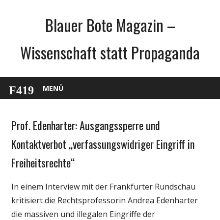
Zum
Blauer Bote Magazin –
Inhalt
springen
Wissenschaft statt Propaganda
MENÜ
Prof. Edenharter: Ausgangssperre und
Gesellschaft
Medien
Kontaktverbot „verfassungswidriger Eingriff in
Politik
Freiheitsrechte“
Wirtschaft
Wissenschaft
In einem Interview mit der Frankfurter Rundschau
kritisiert die Rechtsprofessorin Andrea Edenharter
die massiven und illegalen Eingriffe der