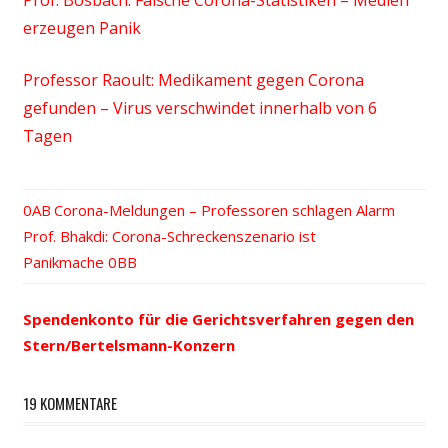
erzeugen Panik
Professor Raoult: Medikament gegen Corona
gefunden – Virus verschwindet innerhalb von 6
Tagen
Vorheriger
Corona-Meldungen – Professoren schlagen Alarm
Beitrags-
Nächster
Prof. Bhakdi: Corona-Schreckenszenario ist
Beitrag:
Beitrag:
Panikmache
Navigation
Spendenkonto für die Gerichtsverfahren gegen den
Stern/Bertelsmann-Konzern
19 KOMMENTARE