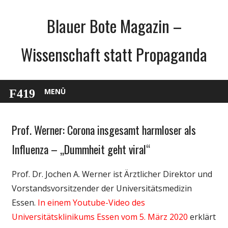
Zum
Blauer Bote Magazin –
Inhalt
springen
Wissenschaft statt Propaganda
MENÜ
Prof. Werner: Corona insgesamt harmloser als
Gesellschaft
Medien
Influenza – „Dummheit geht viral“
Politik
Prof. Dr. Jochen A. Werner ist Ärztlicher Direktor und
Wirtschaft
Vorstandsvorsitzender der Universitätsmedizin
Wissenschaft
Essen.
In einem Youtube-Video des
Universitätsklinikums Essen vom 5. März 2020
erklärt