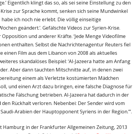
.’ Eigentlich klingt das so, als sei seine Einstellung zu den
-Krise zur Sprache kommt, senken sich seine Mundwinkel
abe ich noch nie erlebt. Die völlig einseitige
 Wochen geändert.’. Gefälschte Videos zur Syrien-Krise.
 Opposition und anderer Kräfte. ‘Jede Menge Videofilme
ionen enthalten. Selbst die Nachrichtenagentur Reuters fiel
e einen Film aus dem Libanon von 2008 als aktuelles
eiteres skandalöses Beispiel: ‘Al-Jazeera hatte am Anfang
er. Aber dann tauchten Mitschnitte auf, in denen zwei
rbereitung einem als Verletzte kostümierten Mädchen
oll, und einen Arzt dazu bringen, eine falsche Diagnose für
ische Fälschung betrieben. Al-Jazeera hat dadurch in der
d den Rückhalt verloren. Nebenbei: Der Sender wird vom
n Saudi-Arabien der Hauptopponent Syriens in der Region.’”.
ät Hamburg in der Frankfurter Allgemeinen Zeitung, 2013