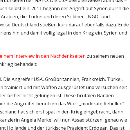
Verbündeten der NATO. Die USA beispielsweise räumt das –
 auch selbst ein. 2011 begann der Angriff auf Syrien durch die
i-Arabien, die Türkei und deren Söldner-, NGO- und
eise Deutschland stießen kurz darauf ebenfalls dazu. Ende
iens hin und damit völlig legal in den Krieg ein. Syrien und
 einem Interview in den Nachdenkseiten
zu seinem neuen
enkrieg behandelt:
al. Die Angreifer USA, Großbritannien, Frankreich, Türkei,
 trainiert und mit Waffen ausgerüstet und versuchen seit
er bisher nicht gelungen ist. Diese brutalen Banden
ber die Angreifer benutzen das Wort „moderate Rebellen“
schland hat sich erst spät in den Krieg eingebracht, dann
kanzlerin Angela Merkel will nun Assad stürzen, genau wie
nt Hollande und der türkische Präsident Erdogan. Das ist