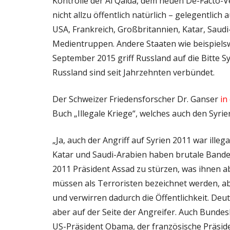
Kontrolle der Al Qaida, dem neuen De-Facto-
nicht allzu öffentlich natürlich – gelegentlich
USA, Frankreich, Großbritannien, Katar, Saud
Medientruppen. Andere Staaten wie beispielsw
September 2015 griff Russland auf die Bitte Syr
Russland sind seit Jahrzehnten verbündet.
Der Schweizer Friedensforscher Dr. Ganser
in
Buch „Illegale Kriege“, welches auch den Syri
„Ja, auch der Angriff auf Syrien 2011 war illeg
Katar und Saudi-Arabien haben brutale Banden
2011 Präsident Assad zu stürzen, was ihnen ab
müssen als Terroristen bezeichnet werden, a
und verwirren dadurch die Öffentlichkeit. Deut
aber auf der Seite der Angreifer. Auch Bundes
US-Präsident Obama, der französische Präside