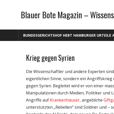
Zum
Inhalt
Blauer Bote Magazin – Wissens
springen
BUNDESGERICHTSHOF HEBT HAMBURGER URTEILE 
Krieg gegen Syrien
Gesellschaft
Medien
Die Wissenschaftler und andere Experten sind s
Politik
eigentlichen Sinne, sondern ein Angriffskri
Wissenschaft
gegen Syrien. Begleitet wird er von einer ma
Manipulationen durch Medien, Politiker und Lo
Angriffe auf
Krankenhäuser
, angebliche
Giftg
unterstützten „Rebellen“ sind Söldner und – 