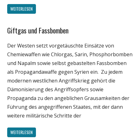
WEITERLESEN
Giftgas und Fassbomben
Gesellschaft
Medien
Der Westen setzt vorgetäuschte Einsätze von
Politik
Chemiewaffen wie Chlorgas, Sarin, Phosphorbomben
Wissenschaft
und Napalm sowie selbst gebastelten Fassbomben
als Propagandawaffe gegen Syrien ein. Zu jedem
modernen westlichen Angriffskrieg gehört die
Dämonisierung des Angriffsopfers sowie
Propaganda zu den angeblichen Grausamkeiten der
Führung des angegriffenen Staates, mit der dann
weitere militärische Schritte der
WEITERLESEN