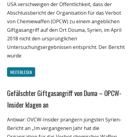
USA verschweigen der Öffentlichkeit, dass der
Abschlussbericht der Organisation für das Verbot
von Chemiewaffen (OPCW) zu einem angeblichen
Giftgasangriff auf den Ort Douma, Syrien, im April
2018 nicht den ursprünglichen
Untersuchungsergebnissen entspricht. Der Bericht
wurde
WEITERLESEN
Gefälschter Giftgasangriff von Duma – OPCW-
Gesellschaft
Medien
Insider klagen an
Politik
Antiwar: OVCW-Insider prangern jüngsten Syrien-
Wirtschaft
Bericht an „Im vergangenen Jahr hat die
Wissenschaft
Organisation für das Verbot chemischer Waffen