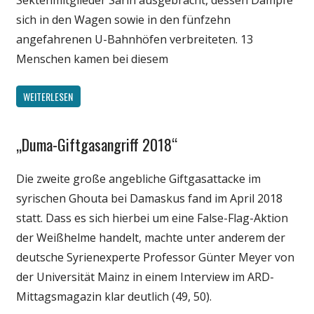
Sektenmitglieder Sarin ausgebracht, dessen Dämpfe
sich in den Wagen sowie in den fünfzehn
angefahrenen U-Bahnhöfen verbreiteten. 13
Menschen kamen bei diesem
WEITERLESEN
„Duma-Giftgasangriff 2018“
Gesellschaft
Medien
Die zweite große angebliche Giftgasattacke im
Politik
syrischen Ghouta bei Damaskus fand im April 2018
Wissenschaft
statt. Dass es sich hierbei um eine False-Flag-Aktion
der Weißhelme handelt, machte unter anderem der
deutsche Syrienexperte Professor Günter Meyer von
der Universität Mainz in einem Interview im ARD-
Mittagsmagazin klar deutlich (49, 50).