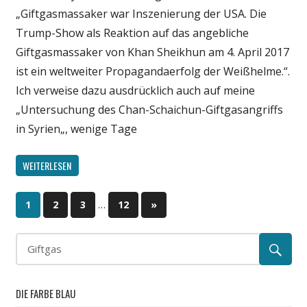
„Giftgasmassaker war Inszenierung der USA. Die
Trump-Show als Reaktion auf das angebliche
Giftgasmassaker von Khan Sheikhun am 4. April 2017
ist ein weltweiter Propagandaerfolg der Weißhelme.“.
Ich verweise dazu ausdrücklich auch auf meine
„Untersuchung des Chan-Schaichun-Giftgasangriffs
in Syrien„, wenige Tage
WEITERLESEN
…
1
2
3
12
Nächste
»
Beitragsnavigation
Beiträge
DIE FARBE BLAU