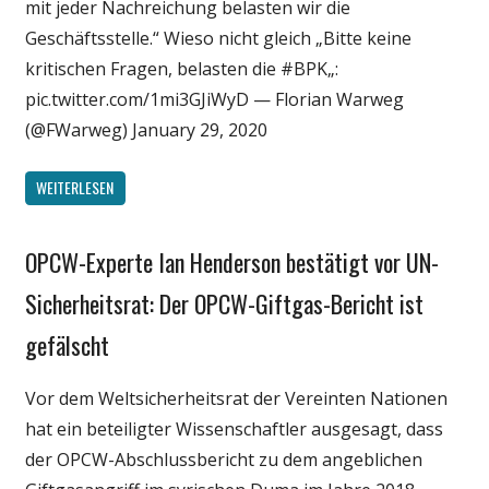
mit jeder Nachreichung belasten wir die
Geschäftsstelle.“ Wieso nicht gleich „Bitte keine
kritischen Fragen, belasten die #BPK„:
pic.twitter.com/1mi3GJiWyD — Florian Warweg
(@FWarweg) January 29, 2020
WEITERLESEN
OPCW-Experte Ian Henderson bestätigt vor UN-
Gesellschaft
Medien
Sicherheitsrat: Der OPCW-Giftgas-Bericht ist
Politik
gefälscht
Wissenschaft
Vor dem Weltsicherheitsrat der Vereinten Nationen
hat ein beteiligter Wissenschaftler ausgesagt, dass
der OPCW-Abschlussbericht zu dem angeblichen