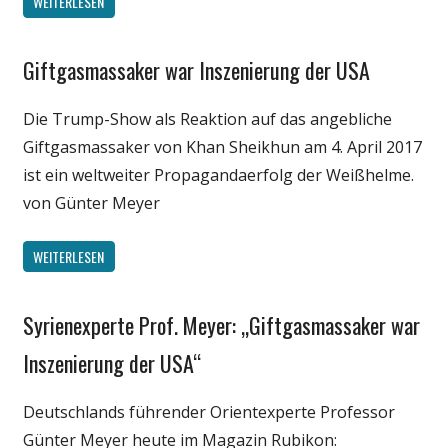
WEITERLESEN
Giftgasmassaker war Inszenierung der USA
Gesellschaft
Medien
Die Trump-Show als Reaktion auf das angebliche
Politik
Giftgasmassaker von Khan Sheikhun am 4. April 2017
Wissenschaft
ist ein weltweiter Propagandaerfolg der Weißhelme.
von Günter Meyer
WEITERLESEN
Syrienexperte Prof. Meyer: „Giftgasmassaker war
Gesellschaft
Medien
Inszenierung der USA“
Politik
Deutschlands führender Orientexperte Professor
Wissenschaft
Günter Meyer heute im Magazin Rubikon: