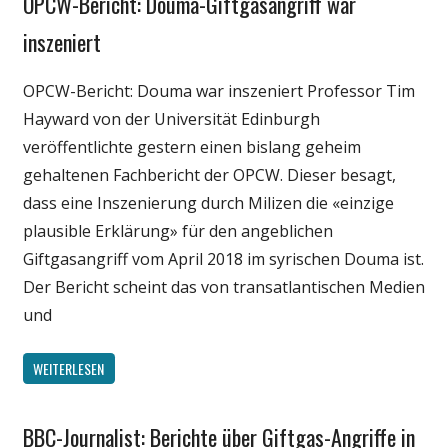
OPCW-Bericht: Douma-Giftgasangriff war
Medien
inszeniert
Politik
OPCW-Bericht: Douma war inszeniert Professor Tim
Wissenschaft
Hayward von der Universität Edinburgh
veröffentlichte gestern einen bislang geheim
gehaltenen Fachbericht der OPCW. Dieser besagt,
dass eine Inszenierung durch Milizen die «einzige
plausible Erklärung» für den angeblichen
Giftgasangriff vom April 2018 im syrischen Douma ist.
Der Bericht scheint das von trans­at­lan­tischen Medien
und
WEITERLESEN
BBC-Journalist: Berichte über Giftgas-Angriffe in
Gesellschaft