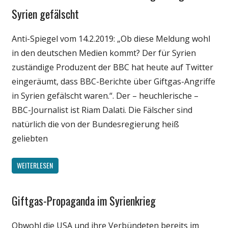
Medien
Syrien gefälscht
Politik
Anti-Spiegel vom 14.2.2019: „Ob diese Meldung wohl
Wissenschaft
in den deutschen Medien kommt? Der für Syrien
zuständige Produzent der BBC hat heute auf Twitter
eingeräumt, dass BBC-Berichte über Giftgas-Angriffe
in Syrien gefälscht waren.“. Der – heuchlerische –
BBC-Journalist ist Riam Dalati. Die Fälscher sind
natürlich die von der Bundesregierung heiß
geliebten
WEITERLESEN
Giftgas-Propaganda im Syrienkrieg
Gesellschaft
Medien
Obwohl die USA und ihre Verbündeten bereits im