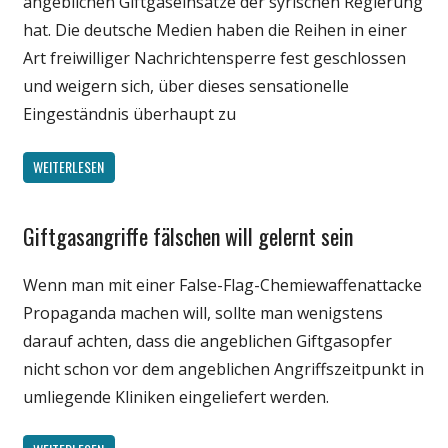
angeblichen Giftgaseinsätze der syrischen Regierung
hat. Die deutsche Medien haben die Reihen in einer
Art freiwilliger Nachrichtensperre fest geschlossen
und weigern sich, über dieses sensationelle
Eingeständnis überhaupt zu
WEITERLESEN
Giftgasangriffe fälschen will gelernt sein
Gesellschaft
Medien
Wenn man mit einer False-Flag-Chemiewaffenattacke
Politik
Propaganda machen will, sollte man wenigstens
Wissenschaft
darauf achten, dass die angeblichen Giftgasopfer
nicht schon vor dem angeblichen Angriffszeitpunkt in
umliegende Kliniken eingeliefert werden.