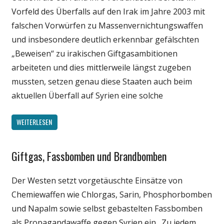
Politik
Vorfeld des Überfalls auf den Irak im Jahre 2003 mit
Wissenschaft
falschen Vorwürfen zu Massenvernichtungswaffen
und insbesondere deutlich erkennbar gefälschten
„Beweisen“ zu irakischen Giftgasambitionen
arbeiteten und dies mittlerweile längst zugeben
mussten, setzen genau diese Staaten auch beim
aktuellen Überfall auf Syrien eine solche
WEITERLESEN
Giftgas, Fassbomben und Brandbomben
Gesellschaft
Medien
Der Westen setzt vorgetäuschte Einsätze von
Politik
Chemiewaffen wie Chlorgas, Sarin, Phosphorbomben
Wissenschaft
und Napalm sowie selbst gebastelten Fassbomben
als Propagandawaffe gegen Syrien ein. Zu jedem