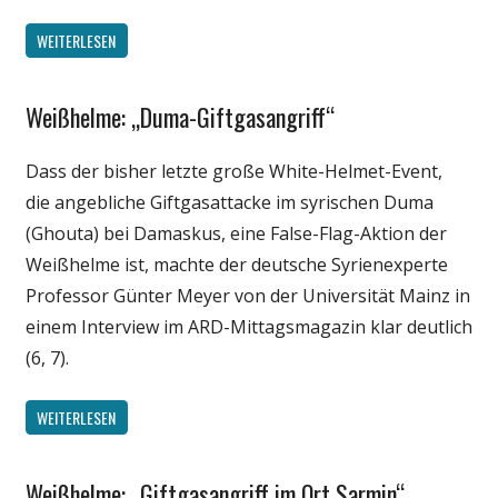
WEITERLESEN
Weißhelme: „Duma-Giftgasangriff“
Gesellschaft
Medien
Dass der bisher letzte große White-Helmet-Event,
Politik
die angebliche Giftgasattacke im syrischen Duma
Wissenschaft
(Ghouta) bei Damaskus, eine False-Flag-Aktion der
Weißhelme ist, machte der deutsche Syrienexperte
Professor Günter Meyer von der Universität Mainz in
einem Interview im ARD-Mittagsmagazin klar deutlich
(6, 7).
WEITERLESEN
Weißhelme: „Giftgasangriff im Ort Sarmin“
Gesellschaft