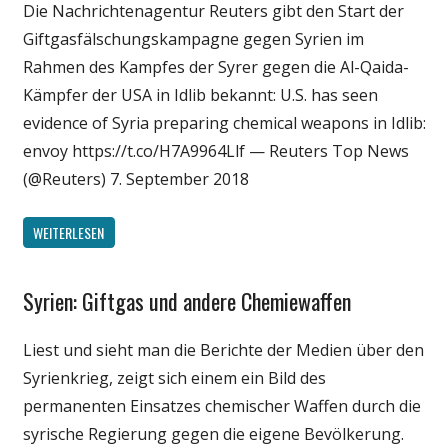
Die Nachrichtenagentur Reuters gibt den Start der
Politik
Giftgasfälschungskampagne gegen Syrien im
Wissenschaft
Rahmen des Kampfes der Syrer gegen die Al-Qaida-
Kämpfer der USA in Idlib bekannt: U.S. has seen
evidence of Syria preparing chemical weapons in Idlib:
envoy https://t.co/H7A9964Llf — Reuters Top News
(@Reuters) 7. September 2018
WEITERLESEN
Syrien: Giftgas und andere Chemiewaffen
Gesellschaft
Medien
Liest und sieht man die Berichte der Medien über den
Politik
Syrienkrieg, zeigt sich einem ein Bild des
Wissenschaft
permanenten Einsatzes chemischer Waffen durch die
syrische Regierung gegen die eigene Bevölkerung.