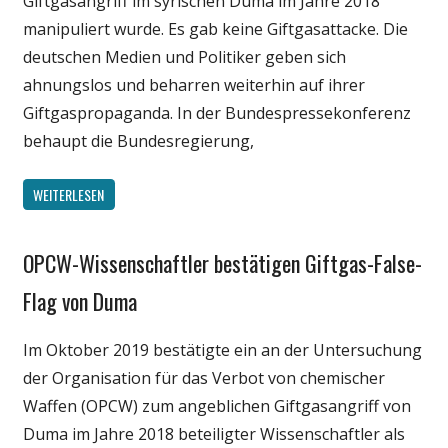
Giftgasangriff im syrischen Duma im Jahre 2018
manipuliert wurde. Es gab keine Giftgasattacke. Die
deutschen Medien und Politiker geben sich
ahnungslos und beharren weiterhin auf ihrer
Giftgaspropaganda. In der Bundespressekonferenz
behaupt die Bundesregierung,
WEITERLESEN
OPCW-Wissenschaftler bestätigen Giftgas-False-
Gesellschaft
Medien
Flag von Duma
Politik
Im Oktober 2019 bestätigte ein an der Untersuchung
Wissenschaft
der Organisation für das Verbot von chemischer
Waffen (OPCW) zum angeblichen Giftgasangriff von
Duma im Jahre 2018 beteiligter Wissenschaftler als