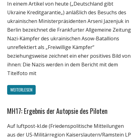
In einem Artikel von heute („Deutschland gibt
Politik
Ukraine Kreditgarantie„) anläßlich des Besuchs des
Wirtschaft
ukrainischen Ministerpräsidenten Arseni Jazenjuk in
Wissenschaft
Berlin bezeichnet die Frankfurter Allgemeine Zeitung
Nazi-Kämpfer des ukrainischen Asow-Batallions
unreflektiert als „Freiwillige Kämpfer“
beziehungsweise zeichnet ein eher positives Bild von
ihnen: Die Nazis werden in dem Bericht mit dem
Titelfoto mit
WEITERLESEN
MH17: Ergebnis der Autopsie des Piloten
Gesellschaft
Internet
Auf luftpost-kl.de (Friedenspolitische Mitteilungen
Medien
aus der US-Militärregion Kaiserslautern/Ramstein LP
Politik