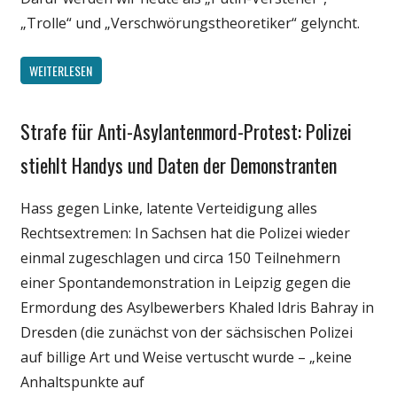
Spruch
„Trolle“ und „Verschwörungstheoretiker“ gelyncht.
Unterhaltung
Wissenschaft
WEITERLESEN
Strafe für Anti-Asylantenmord-Protest: Polizei
Gesellschaft
Internet
stiehlt Handys und Daten der Demonstranten
Medien
Hass gegen Linke, latente Verteidigung alles
Politik
Rechtsextremen: In Sachsen hat die Polizei wieder
Technik
einmal zugeschlagen und circa 150 Teilnehmern
Wissenschaft
einer Spontandemonstration in Leipzig gegen die
Ermordung des Asylbewerbers Khaled Idris Bahray in
Dresden (die zunächst von der sächsischen Polizei
auf billige Art und Weise vertuscht wurde – „keine
Anhaltspunkte auf