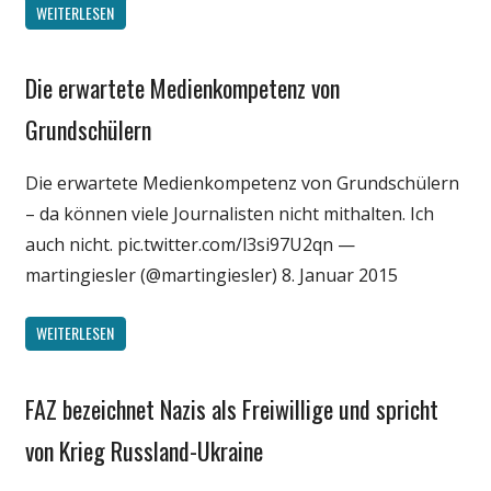
WEITERLESEN
Die erwartete Medienkompetenz von
Gesellschaft
Internet
Grundschülern
Medien
Die erwartete Medienkompetenz von Grundschülern
Politik
– da können viele Journalisten nicht mithalten. Ich
Wissenschaft
auch nicht. pic.twitter.com/l3si97U2qn —
martingiesler (@martingiesler) 8. Januar 2015
WEITERLESEN
FAZ bezeichnet Nazis als Freiwillige und spricht
Gesellschaft
Internet
von Krieg Russland-Ukraine
Medien