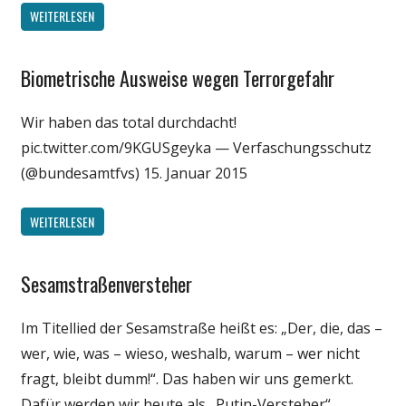
WEITERLESEN
Biometrische Ausweise wegen Terrorgefahr
Gesellschaft
Internet
Wir haben das total durchdacht!
Medien
pic.twitter.com/9KGUSgeyka — Verfaschungsschutz
Politik
(@bundesamtfvs) 15. Januar 2015
Technik
Unterhaltung
WEITERLESEN
Webfundstück
Wissenschaft
Sesamstraßenversteher
Gesellschaft
Internet
Im Titellied der Sesamstraße heißt es: „Der, die, das –
Medien
wer, wie, was – wieso, weshalb, warum – wer nicht
Politik
fragt, bleibt dumm!“. Das haben wir uns gemerkt.
Satire
Dafür werden wir heute als „Putin-Versteher“,