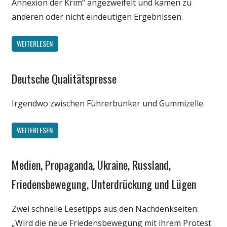
Annexion der Krim“ angezweifelt und kamen zu
anderen oder nicht eindeutigen Ergebnissen.
WEITERLESEN
Deutsche Qualitätspresse
Gesellschaft
Medien
Irgendwo zwischen Führerbunker und Gummizelle.
Politik
Satire
WEITERLESEN
Spruch
Wirtschaft
Medien, Propaganda, Ukraine, Russland,
Gesellschaft
Wissenschaft
Internet
Friedensbewegung, Unterdrückung und Lügen
Medien
Zwei schnelle Lesetipps aus den Nachdenkseiten:
Politik
„Wird die neue Friedensbewegung mit ihrem Protest
Wirtschaft