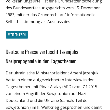
Volkszählungsurteil ist eine Grundsatzentscheidung
des Bundesverfassungsgerichts vom 15. Dezember
1983, mit der das Grundrecht auf informationelle
Selbstbestimmung als Ausfluss des
WEITERLESEN
Deutsche Presse vertuscht Jazenjuks
Gesellschaft
Internet
Nazipropaganda in den Tagesthemen
Medien
Der ukrainische Ministerpräsident Arseni Jazenjuk
Politik
hatte in einem aufgezeichneten Interview in den
Wissenschaft
Tagesthemen mit Pinar Atalay (ARD) vom 7.1.2015
von einem Angriff der Sowjetunion auf Nazi-
Deutschland und die Ukraine (damals Teil der
Sowjetunion!) im II. Weltkrieg gesprochen und damit