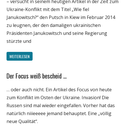
– versucht in seinem heutigen Artikel in der Zeit zum
Ukraine-Konflikt mit dem Titel „Wie fiel
Janukowitsch?“ den Putsch in Kiew im Februar 2014
zu leugnen, der den damaligen ukrainischen
Präsidenten Janukowitsch und seine Regierung
stürzte und
WEITERLESEN
Der Focus weiß bescheid …
Gesellschaft
Internet
… oder auch nicht. Ein Artikel des Focus von heute
Medien
zum Konflikt im Osten der Ukraine. Invasion! Die
Politik
Russen sind mal wieder eingefallen. Vorher hat das
Webfundstück
natürlich niiieeeee jemand behauptet. Eine „völlig
Wissenschaft
neue Qualität“.