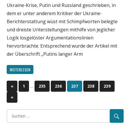
Ukraine-Krise, Putin und Russland geschrieben, in
dem er unter anderem Kritiker der Ukraine-
Berichterstattung wüst mit Schimpfworten belegte
und dreiste Unterstellungen mithilfe von jeglicher
Logik losgelöster Argumentationslinien
hervorbrachte. Entsprechend wurde der Artikel mit
der Überschrift „Putins langer Arm
WEITERLESEN
…
«
Vorherige
1
235
236
237
238
239
Beitragsnavigation
Beiträge
Nächste
»
Beiträge