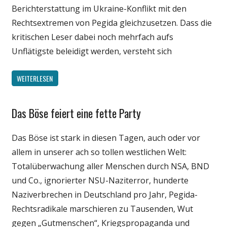
Berichterstattung im Ukraine-Konflikt mit den
Rechtsextremen von Pegida gleichzusetzen. Dass die
kritischen Leser dabei noch mehrfach aufs
Unflätigste beleidigt werden, versteht sich
WEITERLESEN
Das Böse feiert eine fette Party
Gesellschaft
Internet
Das Böse ist stark in diesen Tagen, auch oder vor
Medien
allem in unserer ach so tollen westlichen Welt:
Politik
Totalüberwachung aller Menschen durch NSA, BND
Wissenschaft
und Co., ignorierter NSU-Naziterror, hunderte
Naziverbrechen in Deutschland pro Jahr, Pegida-
Rechtsradikale marschieren zu Tausenden, Wut
gegen „Gutmenschen“, Kriegspropaganda und