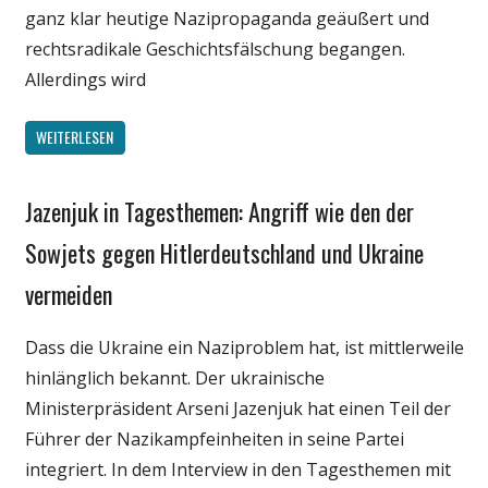
ganz klar heutige Nazipropaganda geäußert und
rechtsradikale Geschichtsfälschung begangen.
Allerdings wird
WEITERLESEN
Jazenjuk in Tagesthemen: Angriff wie den der
Gesellschaft
Internet
Sowjets gegen Hitlerdeutschland und Ukraine
Medien
vermeiden
Politik
Webfundstück
Dass die Ukraine ein Naziproblem hat, ist mittlerweile
Wissenschaft
hinlänglich bekannt. Der ukrainische
Ministerpräsident Arseni Jazenjuk hat einen Teil der
Führer der Nazikampfeinheiten in seine Partei
integriert. In dem Interview in den Tagesthemen mit