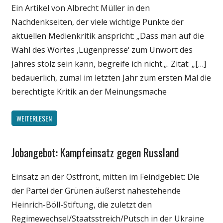
Ein Artikel von Albrecht Müller in den
Medien
Nachdenkseiten, der viele wichtige Punkte der
Politik
aktuellen Medienkritik anspricht: „Dass man auf die
Webfundstück
Wahl des Wortes ‚Lügenpresse‘ zum Unwort des
Wissenschaft
Jahres stolz sein kann, begreife ich nicht.„. Zitat: „[…]
bedauerlich, zumal im letzten Jahr zum ersten Mal die
berechtigte Kritik an der Meinungsmache
WEITERLESEN
Jobangebot: Kampfeinsatz gegen Russland
Gesellschaft
Internet
Einsatz an der Ostfront, mitten im Feindgebiet: Die
Medien
der Partei der Grünen äußerst nahestehende
Politik
Heinrich-Böll-Stiftung, die zuletzt den
Webfundstück
Regimewechsel/Staatsstreich/Putsch in der Ukraine