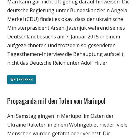
Man kann gar nicht oft genug darauf hinweisen: Die
Politik
deutsche Regierung unter Bundeskanzlerin Angela
Wissenschaft
Merkel (CDU) findet es okay, dass der ukrainische
Ministerpräsident Arseni Jazenjuk während seines
Deutschlandbesuchs am 7. Januar 2015 in einem
aufgezeichneten und trotzdem so gesendeten
Tagesthemen-Interview die Behauptung aufstellt,
nicht das Deutsche Reich unter Adolf Hitler
WEITERLESEN
Propaganda mit den Toten von Mariupol
Gesellschaft
Internet
Am Samstag gingen in Mariupol im Osten der
Medien
Ukraine Raketen in einem Wohngebiet nieder, viele
Politik
Menschen wurden getötet oder verletzt. Die
Wissenschaft