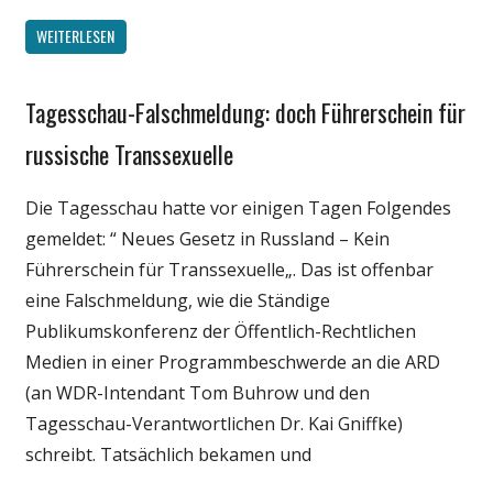
WEITERLESEN
Tagesschau-Falschmeldung: doch Führerschein für
Gesellschaft
Internet
russische Transsexuelle
Medien
Die Tagesschau hatte vor einigen Tagen Folgendes
Politik
gemeldet: “ Neues Gesetz in Russland – Kein
Webfundstück
Führerschein für Transsexuelle„. Das ist offenbar
Wissenschaft
eine Falschmeldung, wie die Ständige
Publikumskonferenz der Öffentlich-Rechtlichen
Medien in einer Programmbeschwerde an die ARD
(an WDR-Intendant Tom Buhrow und den
Tagesschau-Verantwortlichen Dr. Kai Gniffke)
schreibt. Tatsächlich bekamen und