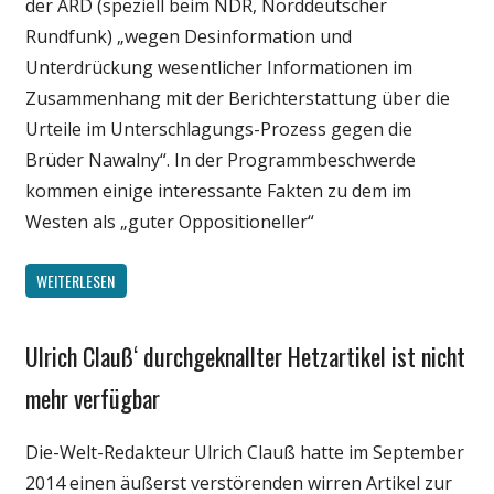
der ARD (speziell beim NDR, Norddeutscher
Rundfunk) „wegen Desinformation und
Unterdrückung wesentlicher Informationen im
Zusammenhang mit der Berichterstattung über die
Urteile im Unterschlagungs-Prozess gegen die
Brüder Nawalny“. In der Programmbeschwerde
kommen einige interessante Fakten zu dem im
Westen als „guter Oppositioneller“
WEITERLESEN
Ulrich Clauß‘ durchgeknallter Hetzartikel ist nicht
Gesellschaft
Internet
mehr verfügbar
Medien
Die-Welt-Redakteur Ulrich Clauß hatte im September
Politik
2014 einen äußerst verstörenden wirren Artikel zur
Wissenschaft