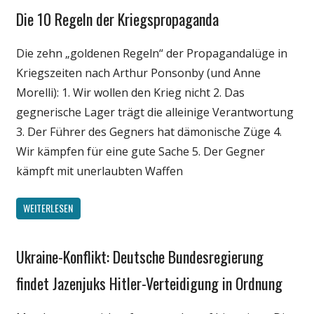
Die 10 Regeln der Kriegspropaganda
Gesellschaft
Internet
Die zehn „goldenen Regeln“ der Propagandalüge in
Medien
Kriegszeiten nach Arthur Ponsonby (und Anne
Politik
Morelli): 1. Wir wollen den Krieg nicht 2. Das
Wissenschaft
gegnerische Lager trägt die alleinige Verantwortung
3. Der Führer des Gegners hat dämonische Züge 4.
Wir kämpfen für eine gute Sache 5. Der Gegner
kämpft mit unerlaubten Waffen
WEITERLESEN
Ukraine-Konflikt: Deutsche Bundesregierung
Gesellschaft
Internet
findet Jazenjuks Hitler-Verteidigung in Ordnung
Medien