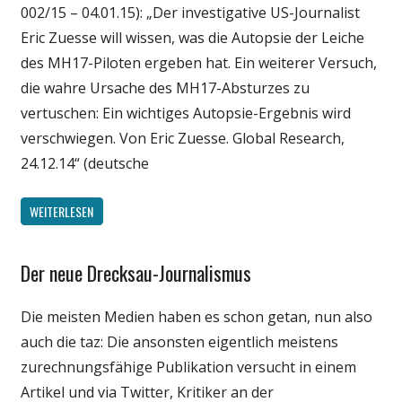
002/15 – 04.01.15): „Der investigative US-Journalist
Webfundstück
Eric Zuesse will wissen, was die Autopsie der Leiche
Wissenschaft
des MH17-Piloten ergeben hat. Ein weiterer Versuch,
die wahre Ursache des MH17-Absturzes zu
vertuschen: Ein wichtiges Autopsie-Ergebnis wird
verschwiegen. Von Eric Zuesse. Global Research,
24.12.14“ (deutsche
WEITERLESEN
Der neue Drecksau-Journalismus
Gesellschaft
Internet
Die meisten Medien haben es schon getan, nun also
Medien
auch die taz: Die ansonsten eigentlich meistens
Politik
zurechnungsfähige Publikation versucht in einem
Wissenschaft
Artikel und via Twitter, Kritiker an der