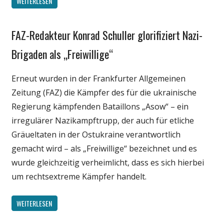
WEITERLESEN
Spruch
Wirtschaft
FAZ-Redakteur Konrad Schuller glorifiziert Nazi-
Gesellschaft
Wissenschaft
Internet
Brigaden als „Freiwillige“
Medien
Erneut wurden in der Frankfurter Allgemeinen
Politik
Zeitung (FAZ) die Kämpfer des für die ukrainische
Wissenschaft
Regierung kämpfenden Bataillons „Asow“ – ein
irregulärer Nazikampftrupp, der auch für etliche
Gräueltaten in der Ostukraine verantwortlich
gemacht wird – als „Freiwillige“ bezeichnet und es
wurde gleichzeitig verheimlicht, dass es sich hierbei
um rechtsextreme Kämpfer handelt.
WEITERLESEN