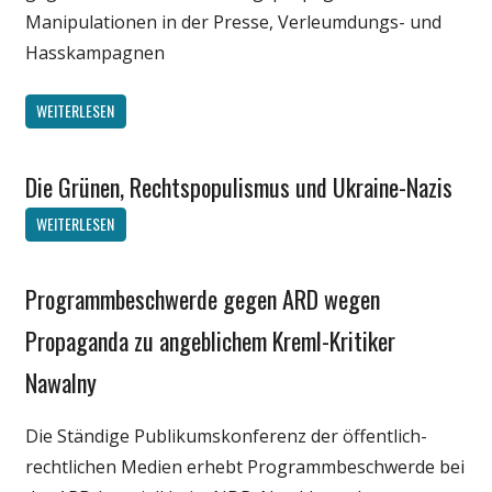
Manipulationen in der Presse, Verleumdungs- und
Hasskampagnen
WEITERLESEN
Die Grünen, Rechtspopulismus und Ukraine-Nazis
Gesellschaft
Internet
WEITERLESEN
Medien
Politik
Programmbeschwerde gegen ARD wegen
Gesellschaft
Webfundstück
Internet
Propaganda zu angeblichem Kreml-Kritiker
Wissenschaft
Medien
Nawalny
Politik
Webfundstück
Die Ständige Publikumskonferenz der öffentlich-
Wirtschaft
rechtlichen Medien erhebt Programmbeschwerde bei
Wissenschaft