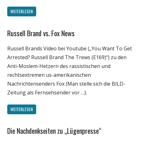
WEITERLESEN
Russell Brand vs. Fox News
Gesellschaft
Internet
Russell Brands Video bei Youtube („You Want To Get
Medien
Arrested? Russell Brand The Trews (E169)“) zu den
Politik
Anti-Moslem-Hetzern des rassistischen und
Satire
rechtsextremen us-amerikanischen
Unterhaltung
Nachrichtensenders Fox (Man stelle sich die BILD-
Webfundstück
Zeitung als Fernsehsender vor …).
Wirtschaft
Wissenschaft
WEITERLESEN
Die Nachdenkseiten zu „Lügenpresse“
Gesellschaft
Internet