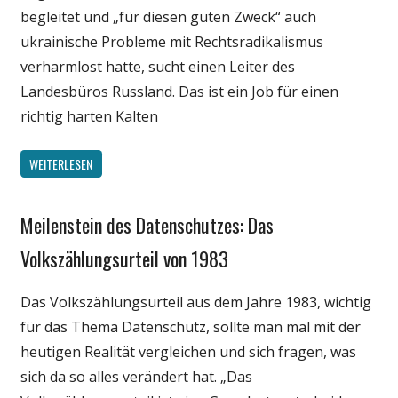
Wirtschaft
begleitet und „für diesen guten Zweck“ auch
Wissenschaft
ukrainische Probleme mit Rechtsradikalismus
verharmlost hatte, sucht einen Leiter des
Landesbüros Russland. Das ist ein Job für einen
richtig harten Kalten
WEITERLESEN
Meilenstein des Datenschutzes: Das
Gesellschaft
Internet
Volkszählungsurteil von 1983
Medien
Das Volkszählungsurteil aus dem Jahre 1983, wichtig
Politik
für das Thema Datenschutz, sollte man mal mit der
Wirtschaft
heutigen Realität vergleichen und sich fragen, was
Wissenschaft
sich da so alles verändert hat. „Das