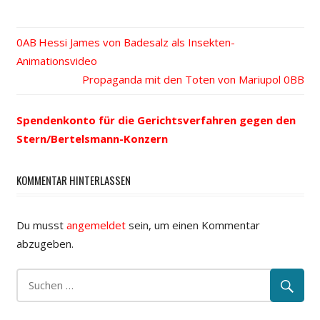
Vorheriger
Hessi James von Badesalz als Insekten-
Beitrags-
Animationsvideo
Beitrag:
Nächster
Propaganda mit den Toten von Mariupol
Navigation
Beitrag:
Spendenkonto für die Gerichtsverfahren gegen den
Stern/Bertelsmann-Konzern
KOMMENTAR HINTERLASSEN
Du musst
angemeldet
sein, um einen Kommentar
abzugeben.