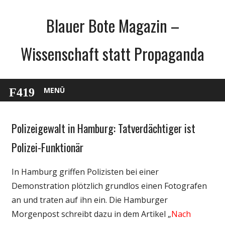
Zum
Blauer Bote Magazin –
Inhalt
springen
Wissenschaft statt Propaganda
MENÜ
Polizeigewalt in Hamburg: Tatverdächtiger ist
Gesellschaft
Internet
Polizei-Funktionär
Medien
In Hamburg griffen Polizisten bei einer
Politik
Demonstration plötzlich grundlos einen Fotografen
Webfundstück
an und traten auf ihn ein. Die Hamburger
Wissenschaft
Morgenpost schreibt dazu in dem Artikel „
Nach