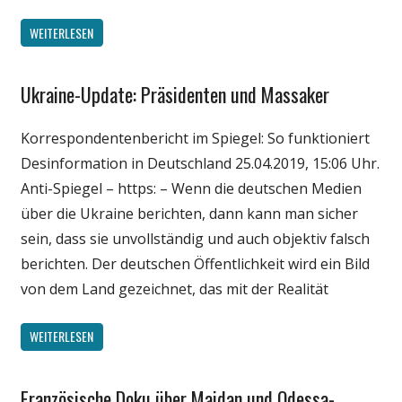
WEITERLESEN
Ukraine-Update: Präsidenten und Massaker
Gesellschaft
Medien
Korrespondentenbericht im Spiegel: So funktioniert
Politik
Desinformation in Deutschland 25.04.2019, 15:06 Uhr.
Wissenschaft
Anti-Spiegel – https: – Wenn die deutschen Medien
über die Ukraine berichten, dann kann man sicher
sein, dass sie unvollständig und auch objektiv falsch
berichten. Der deutschen Öffentlichkeit wird ein Bild
von dem Land gezeichnet, das mit der Realität
WEITERLESEN
Französische Doku über Maidan und Odessa-
Gesellschaft