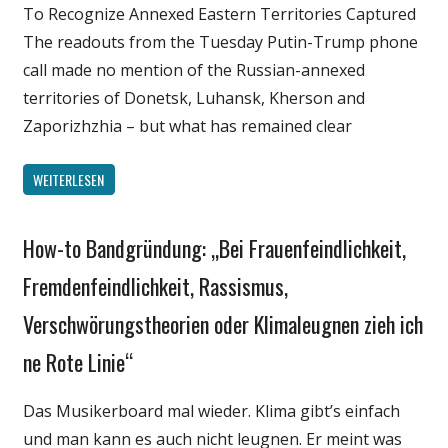
To Recognize Annexed Eastern Territories Captured
The readouts from the Tuesday Putin-Trump phone
call made no mention of the Russian-annexed
territories of Donetsk, Luhansk, Kherson and
Zaporizhzhia – but what has remained clear
WEITERLESEN
How-to Bandgründung: „Bei Frauenfeindlichkeit,
Gesellschaft
Medien
Fremdenfeindlichkeit, Rassismus,
Politik
Verschwörungstheorien oder Klimaleugnen zieh ich
Wirtschaft
ne Rote Linie“
Wissenschaft
Das Musikerboard mal wieder. Klima gibt’s einfach
und man kann es auch nicht leugnen. Er meint was