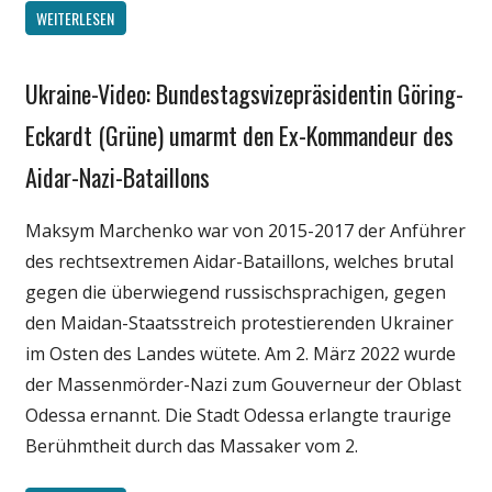
WEITERLESEN
Ukraine-Video: Bundestagsvizepräsidentin Göring-
Gesellschaft
Medien
Eckardt (Grüne) umarmt den Ex-Kommandeur des
Politik
Aidar-Nazi-Bataillons
Wissenschaft
Maksym Marchenko war von 2015-2017 der Anführer
des rechtsextremen Aidar-Bataillons, welches brutal
gegen die überwiegend russischsprachigen, gegen
den Maidan-Staatsstreich protestierenden Ukrainer
im Osten des Landes wütete. Am 2. März 2022 wurde
der Massenmörder-Nazi zum Gouverneur der Oblast
Odessa ernannt. Die Stadt Odessa erlangte traurige
Berühmtheit durch das Massaker vom 2.