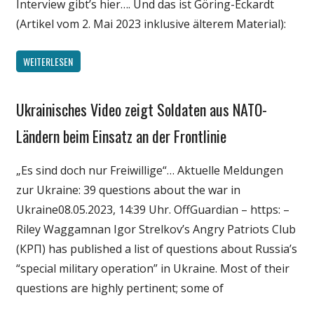
Interview gibt’s hier…. Und das ist Göring-Eckardt
(Artikel vom 2. Mai 2023 inklusive älterem Material):
WEITERLESEN
Ukrainisches Video zeigt Soldaten aus NATO-
Gesellschaft
Medien
Ländern beim Einsatz an der Frontlinie
Politik
„Es sind doch nur Freiwillige“… Aktuelle Meldungen
Wirtschaft
zur Ukraine: 39 questions about the war in
Wissenschaft
Ukraine08.05.2023, 14:39 Uhr. OffGuardian – https: –
Riley Waggamnan Igor Strelkov’s Angry Patriots Club
(КРП) has published a list of questions about Russia’s
“special military operation” in Ukraine. Most of their
questions are highly pertinent; some of