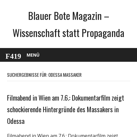
Zum
Blauer Bote Magazin –
Inhalt
springen
Wissenschaft statt Propaganda
MENÜ
SUCHERGEBNISSE FÜR:
ODESSA MASSAKER
Filmabend in Wien am 7.6.: Dokumentarfilm zeigt
Gesellschaft
Medien
schockierende Hintergründe des Massakers in
Politik
Odessa
Wirtschaft
Wissenschaft
Filmabend in Wien am 7.6.: Dokumentarfilm zeigt