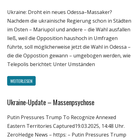
Politik
Ukraine: Droht ein neues Odessa–Massaker?
Nachdem die ukrainische Regierung schon in Städten
im Osten – Mariupol und andere – die Wahl ausfallen
ließ, weil die Opposition haushoch in Umfragen
führte, soll möglicherweise jetzt die Wahl in Odessa –
die die Oppostion gewann – umgebogen werden, wie
Telepolis berichtet: Unter Umständen
WEITERLESEN
Ukraine-Update – Massenpsychose
Gesellschaft
Medien
Putin Pressures Trump To Recognize Annexed
Politik
Eastern Territories Captured19.03.2025, 14:48 Uhr.
Wirtschaft
ZeroHedge News – https: – Putin Pressures Trump
Wissenschaft