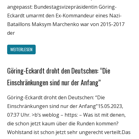
angepasst: Bundestagsvizepräsidentin Göring-
Eckardt umarmt den Ex-Kommandeur eines Nazi-
Bataillons Maksym Marchenko war von 2015-2017
der
WEITERLESEN
Göring-Eckardt droht den Deutschen: “Die
Gesellschaft
Medien
Einschränkungen sind nur der Anfang”
Politik
Göring-Eckardt droht den Deutschen: “Die
Wirtschaft
Einschränkungen sind nur der Anfang”15.05.2023,
Wissenschaft
07:37 Uhr. >b’s weblog – https: – Was ist mit denen,
die schon jetzt kaum über die Runden kommen?
Wohlstand ist schon jetzt sehr ungerecht verteilt.Das