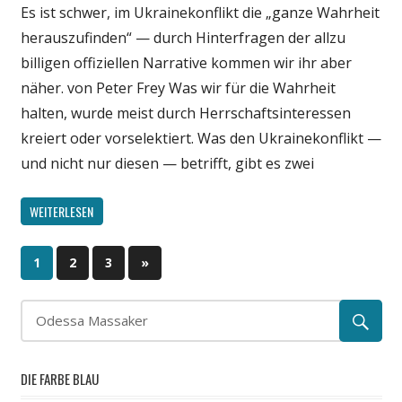
Es ist schwer, im Ukrainekonflikt die „ganze Wahrheit
Politik
herauszufinden“ — durch Hinterfragen der allzu
Wirtschaft
billigen offiziellen Narrative kommen wir ihr aber
Wissenschaft
näher. von Peter Frey Was wir für die Wahrheit
halten, wurde meist durch Herrschaftsinteressen
kreiert oder vorselektiert. Was den Ukrainekonflikt —
und nicht nur diesen — betrifft, gibt es zwei
WEITERLESEN
1
2
3
Nächste
»
Beitragsnavigation
Beiträge
DIE FARBE BLAU