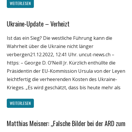
WEITERLESEN
Ukraine-Update – Verheizt
Gesellschaft
Medien
Ist das ein Sieg? Die westliche Führung kann die
Politik
Wahrheit über die Ukraine nicht länger
Wirtschaft
verbergen21.12.2022, 12:41 Uhr. uncut-news.ch –
Wissenschaft
https: – George D. O’Neill Jr. Kürzlich enthüllte die
Präsidentin der EU-Kommission Ursula von der Leyen
leichtfertig die verheerenden Kosten des Ukraine-
Krieges. „Es wird geschätzt, dass bis heute mehr als
WEITERLESEN
Matthias Meisner: „Falsche Bilder bei der ARD zum
Gesellschaft
Medien