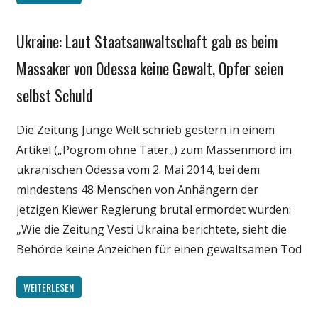
Ukraine: Laut Staatsanwaltschaft gab es beim
Gesellschaft
Internet
Massaker von Odessa keine Gewalt, Opfer seien
Medien
selbst Schuld
Politik
Webfundstück
Die Zeitung Junge Welt schrieb gestern in einem
Wissenschaft
Artikel („Pogrom ohne Täter„) zum Massenmord im
ukranischen Odessa vom 2. Mai 2014, bei dem
mindestens 48 Menschen von Anhängern der
jetzigen Kiewer Regierung brutal ermordet wurden:
„Wie die Zeitung Vesti Ukraina berichtete, sieht die
Behörde keine Anzeichen für einen gewaltsamen Tod
WEITERLESEN