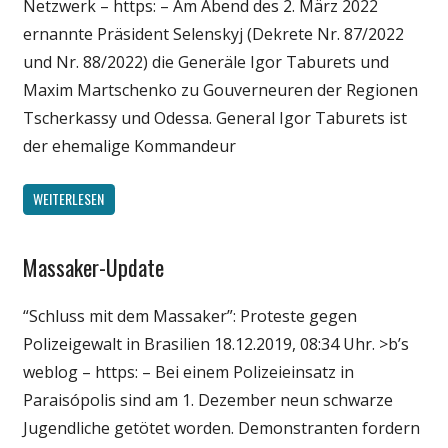
Netzwerk – https: – Am Abend des 2. März 2022
ernannte Präsident Selenskyj (Dekrete Nr. 87/2022
und Nr. 88/2022) die Generäle Igor Taburets und
Maxim Martschenko zu Gouverneuren der Regionen
Tscherkassy und Odessa. General Igor Taburets ist
der ehemalige Kommandeur
WEITERLESEN
Massaker-Update
Gesellschaft
Medien
“Schluss mit dem Massaker”: Proteste gegen
Politik
Polizeigewalt in Brasilien 18.12.2019, 08:34 Uhr. >b’s
Wissenschaft
weblog – https: – Bei einem Polizeieinsatz in
Paraisópolis sind am 1. Dezember neun schwarze
Jugendliche getötet worden. Demonstranten fordern