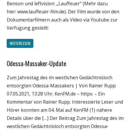
Benson und leftvision: „Lauffeuer“ (Mehr dazu
hier: www.lauffeuer-film.de). Der Film wurde von den
Dokumentarfilmern auch als Video via Youtube zur
Verfügung gestellt:
WEITERLESEN
Odessa-Massaker-Update
Gesellschaft
Medien
Zum Jahrestag des im westlichen Gedächtnisloch
Politik
entsorgten Odessa-Massakers | Von Rainer Rupp
Wirtschaft
07.05.2021, 13:28 Uhr. KenFM.de – https: – Ein
Wissenschaft
Kommentar von Rainer Rupp. Interessierte Leser und
Hörer konnten am 04. Mai auf KenFM (1) nähere
Details über die […] Der Beitrag Zum Jahrestag des im
westlichen Gedächtnisloch entsorgten Odessa-