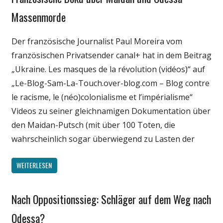
Medien
Massenmorde
Politik
Der französische Journalist Paul Moreira vom
Wissenschaft
französischen Privatsender canal+ hat in dem Beitrag
„Ukraine. Les masques de la révolution (vidéos)“ auf
„Le-Blog-Sam-La-Touch.over-blog.com – Blog contre
le racisme, le (néo)colonialisme et l’impérialisme“
Videos zu seiner gleichnamigen Dokumentation über
den Maidan-Putsch (mit über 100 Toten, die
wahrscheinlich sogar überwiegend zu Lasten der
WEITERLESEN
Nach Oppositionssieg: Schläger auf dem Weg nach
Gesellschaft
Medien
Odessa?