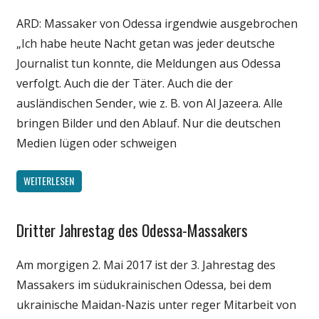
Medien
ARD: Massaker von Odessa irgendwie ausgebrochen
Politik
„Ich habe heute Nacht getan was jeder deutsche
Wissenschaft
Journalist tun konnte, die Meldungen aus Odessa
verfolgt. Auch die der Täter. Auch die der
ausländischen Sender, wie z. B. von Al Jazeera. Alle
bringen Bilder und den Ablauf. Nur die deutschen
Medien lügen oder schweigen
WEITERLESEN
Dritter Jahrestag des Odessa-Massakers
Gesellschaft
Medien
Am morgigen 2. Mai 2017 ist der 3. Jahrestag des
Politik
Massakers im südukrainischen Odessa, bei dem
Wissenschaft
ukrainische Maidan-Nazis unter reger Mitarbeit von