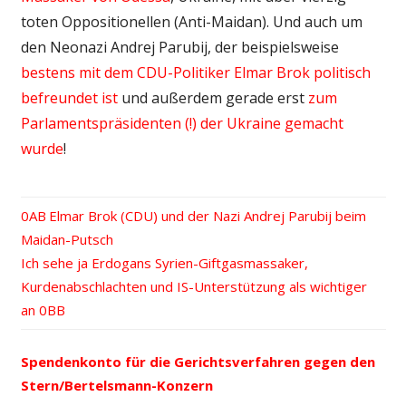
toten Oppositionellen (Anti-Maidan). Und auch um
den Neonazi Andrej Parubij, der beispielsweise
bestens mit dem CDU-Politiker Elmar Brok politisch
befreundet ist
und außerdem gerade erst
zum
Parlamentspräsidenten (!) der Ukraine gemacht
wurde
!
Vorheriger
Elmar Brok (CDU) und der Nazi Andrej Parubij beim
Beitrags-
Maidan-Putsch
Beitrag:
Nächster
Ich sehe ja Erdogans Syrien-Giftgasmassaker,
Navigation
Beitrag:
Kurdenabschlachten und IS-Unterstützung als wichtiger
an
Spendenkonto für die Gerichtsverfahren gegen den
Stern/Bertelsmann-Konzern