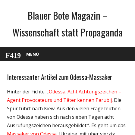
Zum
Blauer Bote Magazin –
Inhalt
springen
Wissenschaft statt Propaganda
MENÜ
Interessanter Artikel zum Odessa-Massaker
Gesellschaft
Medien
Hinter der Fichte: „
Odessa: Acht Achtungszeichen –
Politik
Agent Provocateurs und Täter kennen Parubij
. Die
Webfundstück
Spur führt nach Kiew. Aus den vielen Fragezeichen
Wissenschaft
von Odessa haben sich nach sieben Tagen acht
Ausrufungszeichen herausgebildet.“. Es geht um das
Massaker von Odessa
, Ukraine, mit über vierzig