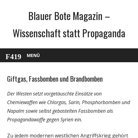
Zum
Blauer Bote Magazin –
Inhalt
springen
Wissenschaft statt Propaganda
MENÜ
Giftgas, Fassbomben und Brandbomben
Gesellschaft
Medien
Der Westen setzt vorgetäuschte Einsätze von
Politik
Chemiewaffen wie Chlorgas, Sarin, Phosphorbomben und
Wissenschaft
Napalm sowie selbst gebastelten Fassbomben als
Propagandawaffe gegen Syrien ein.
Zu jedem modernen westlichen Angriffskrieg gehört