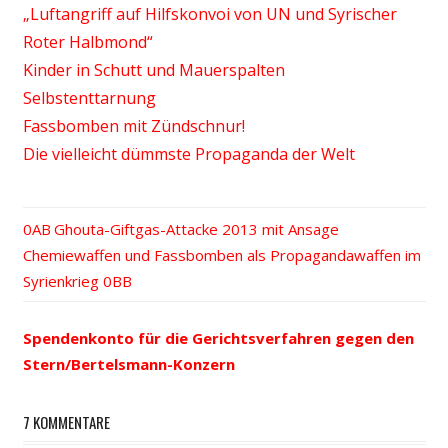
„Luftangriff auf Hilfskonvoi von UN und Syrischer
Roter Halbmond“
Kinder in Schutt und Mauerspalten
Selbstenttarnung
Fassbomben mit Zündschnur!
Die vielleicht dümmste Propaganda der Welt
Vorheriger
Ghouta-Giftgas-Attacke 2013 mit Ansage
Beitrags-
Nächster
Chemiewaffen und Fassbomben als Propagandawaffen im
Beitrag:
Beitrag:
Syrienkrieg
Navigation
Spendenkonto für die Gerichtsverfahren gegen den
Stern/Bertelsmann-Konzern
7 KOMMENTARE