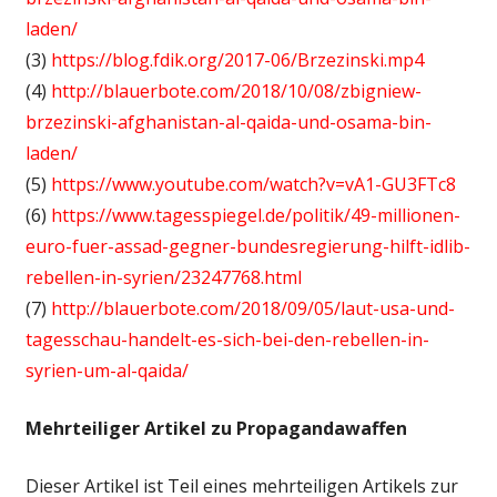
laden/
(3)
https://blog.fdik.org/2017-06/Brzezinski.mp4
(4)
http://blauerbote.com/2018/10/08/zbigniew-
brzezinski-afghanistan-al-qaida-und-osama-bin-
laden/
(5)
https://www.youtube.com/watch?v=vA1-GU3FTc8
(6)
https://www.tagesspiegel.de/politik/49-millionen-
euro-fuer-assad-gegner-bundesregierung-hilft-idlib-
rebellen-in-syrien/23247768.html
(7)
http://blauerbote.com/2018/09/05/laut-usa-und-
tagesschau-handelt-es-sich-bei-den-rebellen-in-
syrien-um-al-qaida/
Mehrteiliger Artikel zu Propagandawaffen
Dieser Artikel ist Teil eines mehrteiligen Artikels zur