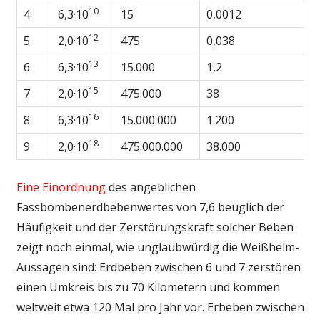
10
4
6,3·10
15
0,0012
12
5
2,0·10
475
0,038
13
6
6,3·10
15.000
1,2
15
7
2,0·10
475.000
38
16
8
6,3·10
15.000.000
1.200
18
9
2,0·10
475.000.000
38.000
Eine Einordnung
des angeblichen
Fassbombenerdbebenwertes von 7,6 beüglich der
Häufigkeit und der Zerstörungskraft solcher Beben
zeigt noch einmal, wie unglaubwürdig die Weißhelm-
Aussagen sind: Erdbeben zwischen 6 und 7 zerstören
einen Umkreis bis zu 70 Kilometern und kommen
weltweit etwa 120 Mal pro Jahr vor. Erbeben zwischen