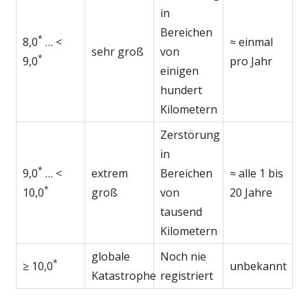
in
Bereichen
*
8,0
… <
≈ einmal
sehr groß
von
*
9,0
pro Jahr
einigen
hundert
Kilometern
Zerstörung
in
*
9,0
… <
extrem
Bereichen
≈ alle 1 bis
*
10,0
groß
von
20 Jahre
tausend
Kilometern
globale
Noch nie
*
≥ 10,0
unbekannt
Katastrophe
registriert