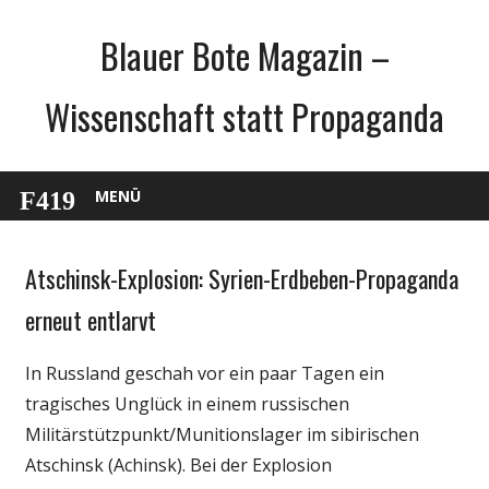
Zum
Blauer Bote Magazin –
Inhalt
springen
Wissenschaft statt Propaganda
MENÜ
Atschinsk-Explosion: Syrien-Erdbeben-Propaganda
Gesellschaft
Medien
erneut entlarvt
Politik
In Russland geschah vor ein paar Tagen ein
Wissenschaft
tragisches Unglück in einem russischen
Militärstützpunkt/Munitionslager im sibirischen
Atschinsk (Achinsk). Bei der Explosion