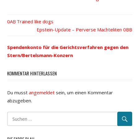
Vorheriger
Trained like dogs
Beitrags-
Beitrag:
Nächster
Epstein-Update – Perverse Machteliten
Beitrag:
Navigation
Spendenkonto für die Gerichtsverfahren gegen den
Stern/Bertelsmann-Konzern
KOMMENTAR HINTERLASSEN
Du musst
angemeldet
sein, um einen Kommentar
abzugeben.
DIE FARBE BLAU