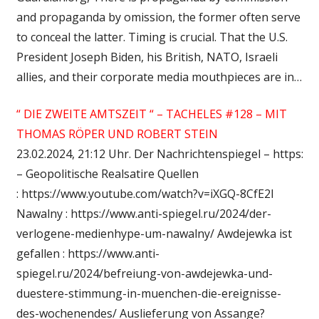
and propaganda by omission, the former often serve
to conceal the latter. Timing is crucial. That the U.S.
President Joseph Biden, his British, NATO, Israeli
allies, and their corporate media mouthpieces are in…
“ DIE ZWEITE AMTSZEIT “ – TACHELES #128 – MIT
THOMAS RÖPER UND ROBERT STEIN
23.02.2024, 21:12 Uhr. Der Nachrichtenspiegel – https:
– Geopolitische Realsatire Quellen
: https://www.youtube.com/watch?v=iXGQ-8CfE2I
Nawalny : https://www.anti-spiegel.ru/2024/der-
verlogene-medienhype-um-nawalny/ Awdejewka ist
gefallen : https://www.anti-
spiegel.ru/2024/befreiung-von-awdejewka-und-
duestere-stimmung-in-muenchen-die-ereignisse-
des-wochenendes/ Auslieferung von Assange?