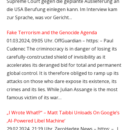
Supreme Court gegen die geplante Auslieferung an
die USA Berufung einlegen kann. Im Interview kam
zur Sprache, was vor Gericht…
Fake Terrorism and the Genocide Agenda
01.03.2024, 09:05 Uhr. OffGuardian – https: – Paul
Cudenec The criminocracy is in danger of losing its
carefully-constructed shield of invisibility as it
accelerates its deranged bid for total and permanent
global control. It is therefore obliged to ramp up its
attacks on those who dare expose its existence, its
crimes and its lies. While Julian Assange is the most
famous victim of its war…
„I Wrote What!?“ – Matt Taibbi Unloads On Google’s
‚AI-Powered Libel Machine‘
29.02.2024, 21:19 Uhr. ZeroHedge News – https: – „I