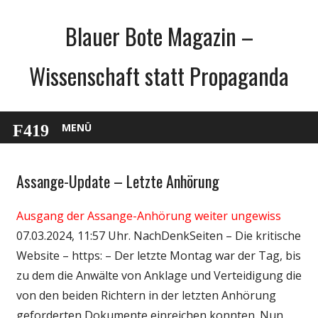
Zum
Blauer Bote Magazin –
Inhalt
springen
Wissenschaft statt Propaganda
MENÜ
Assange-Update – Letzte Anhörung
Gesellschaft
Medien
Ausgang der Assange-Anhörung weiter ungewiss
Politik
07.03.2024, 11:57 Uhr. NachDenkSeiten – Die kritische
Wissenschaft
Website – https: – Der letzte Montag war der Tag, bis
zu dem die Anwälte von Anklage und Verteidigung die
von den beiden Richtern in der letzten Anhörung
geforderten Dokumente einreichen konnten. Nun