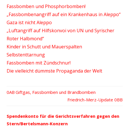
Fassbomben und Phosphorbomben!
„Fassbombenangriff auf ein Krankenhaus in Aleppo“
Gaza ist nicht Aleppo
„Luftangriff auf Hilfskonvoi von UN und Syrischer
Roter Halbmond“
Kinder in Schutt und Mauerspalten
Selbstenttarnung
Fassbomben mit Zündschnur!
Die vielleicht dümmste Propaganda der Welt
Vorheriger
Giftgas, Fassbomben und Brandbomben
Beitrags-
Beitrag:
Nächster
Friedrich-Merz-Update
Beitrag:
Navigation
Spendenkonto für die Gerichtsverfahren gegen den
Stern/Bertelsmann-Konzern