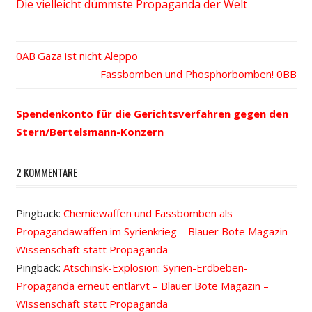
Die vielleicht dümmste Propaganda der Welt
Vorheriger
Gaza ist nicht Aleppo
Beitrags-
Beitrag:
Nächster
Fassbomben und Phosphorbomben!
Beitrag:
Navigation
Spendenkonto für die Gerichtsverfahren gegen den
Stern/Bertelsmann-Konzern
2 KOMMENTARE
Pingback:
Chemiewaffen und Fassbomben als
Propagandawaffen im Syrienkrieg – Blauer Bote Magazin –
Wissenschaft statt Propaganda
Pingback:
Atschinsk-Explosion: Syrien-Erdbeben-
Propaganda erneut entlarvt – Blauer Bote Magazin –
Wissenschaft statt Propaganda