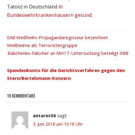
Tatoo) in Deutschland
in
Bundeswehrkrankenhäusern gesund
.
Vorheriger
Weißhelm-Propagandaregisseur bezeichnet
Beitrags-
Weißhelme als Terroristengruppe
Beitrag:
Nächster
Babchenko-Fälscher an MH17-Untersuchung beteiligt
Navigation
Beitrag:
Spendenkonto für die Gerichtsverfahren gegen den
Stern/Bertelsmann-Konzern
19 KOMMENTARE
antares56
sagt:
3. Juni 2018 um 19:18 Uhr