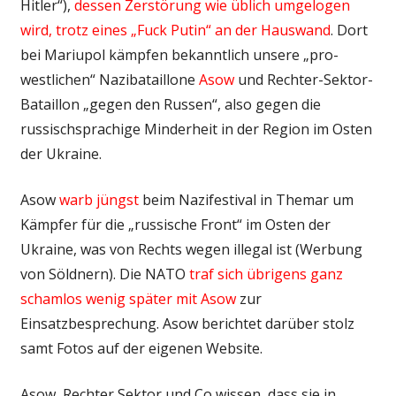
Hitler“),
dessen Zerstörung wie üblich umgelogen
wird, trotz eines „Fuck Putin“ an der Hauswand
. Dort
bei Mariupol kämpfen bekanntlich unsere „pro-
westlichen“ Nazibataillone
Asow
und Rechter-Sektor-
Bataillon „gegen den Russen“, also gegen die
russischsprachige Minderheit in der Region im Osten
der Ukraine.
Asow
warb jüngst
beim Nazifestival in Themar um
Kämpfer für die „russische Front“ im Osten der
Ukraine, was von Rechts wegen illegal ist (Werbung
von Söldnern). Die NATO
traf sich übrigens ganz
schamlos wenig später mit Asow
zur
Einsatzbesprechung. Asow berichtet darüber stolz
samt Fotos auf der eigenen Website.
Asow, Rechter Sektor und Co wissen, dass sie in