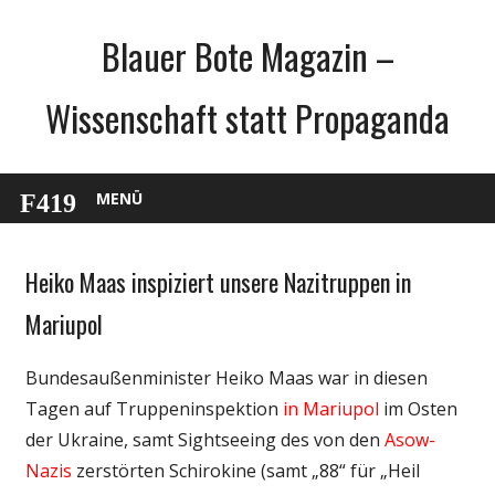
Zum
Blauer Bote Magazin –
Inhalt
springen
Wissenschaft statt Propaganda
MENÜ
Heiko Maas inspiziert unsere Nazitruppen in
Gesellschaft
Medien
Mariupol
Politik
Bundesaußenminister Heiko Maas war in diesen
Wissenschaft
Tagen auf Truppeninspektion
in Mariupol
im Osten
der Ukraine, samt Sightseeing des von den
Asow-
Nazis
zerstörten Schirokine (samt „88“ für „Heil