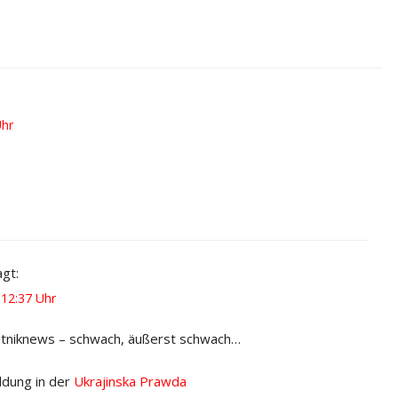
Uhr
agt:
12:37 Uhr
putniknews – schwach, äußerst schwach…
ldung in der
Ukrajinska Prawda