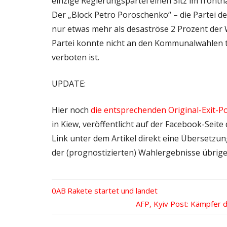
einzige Regierungspartei einen Sitz im frontn
Der „Block Petro Poroschenko“ – die Partei de
nur etwas mehr als desaströse 2 Prozent der
Partei konnte nicht an den Kommunalwahlen te
verboten ist.
UPDATE:
Hier noch
die entsprechenden Original-Exit-Po
in Kiew, veröffentlicht auf der Facebook-Seite
Link unter dem Artikel direkt eine Übersetzun
der (prognostizierten) Wahlergebnisse übrigen
Vorheriger
Rakete startet und landet
Beitrags-
Beitrag:
Nächster
AFP, Kyiv Post: Kämpfer d
Beitrag:
Navigation