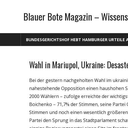
Zum
Inhalt
Blauer Bote Magazin – Wissens
springen
BUNDESGERICHTSHOF HEBT HAMBURGER URTEILE 
Wahl in Mariupol, Ukraine: Desast
Gesellschaft
Politik
Bei der gestern nachgeholten Wahl im ukraini
Wissenschaft
nahestehende Opposition einen haushohen Sie
2000 Wählern – zufolge erreichte der wichtig
Boichenko – 71,7% der Stimmen, seine Partei O
Stimmen und noch einen wesentlich größeren A
Partei den Sprung in das Stadtparlament schaf