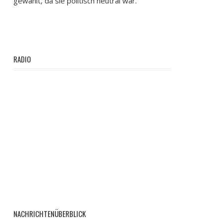
gewählt, da sie politisch neutral war.
RADIO
NACHRICHTENÜBERBLICK