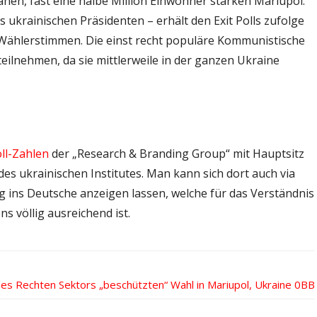
ahen, fast eine halbe Million Einwohner starken Mariupol.
s ukrainischen Präsidenten – erhält den Exit Polls zufolge
 Wählerstimmen. Die einst recht populäre Kommunistische
ilnehmen, da sie mittlerweile in der ganzen Ukraine
ll-Zahlen
der „Research & Branding Group“ mit Hauptsitz
 des ukrainischen Institutes. Man kann sich dort auch via
g ins Deutsche anzeigen lassen, welche für das Verständnis
s völlig ausreichend ist.
es Rechten Sektors „beschützten“ Wahl in Mariupol, Ukraine