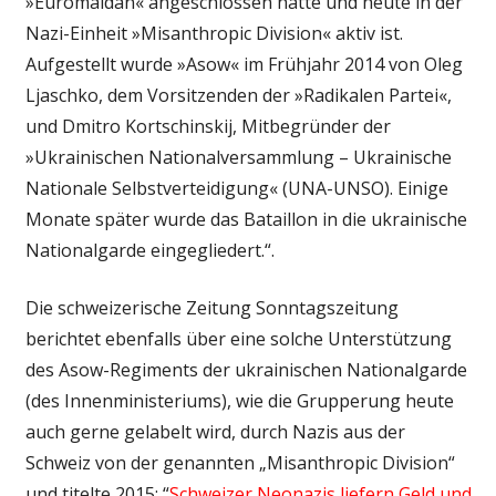
»Euromaidan« angeschlossen hatte und heute in der
Nazi-Einheit »Misanthropic Division« aktiv ist.
Aufgestellt wurde »Asow« im Frühjahr 2014 von Oleg
Ljaschko, dem Vorsitzenden der »Radikalen Partei«,
und Dmitro Kortschinskij, Mitbegründer der
»Ukrainischen Nationalversammlung – Ukrainische
Nationale Selbstverteidigung« (UNA-UNSO). Einige
Monate später wurde das Bataillon in die ukrainische
Nationalgarde eingegliedert.“.
Die schweizerische Zeitung Sonntagszeitung
berichtet ebenfalls über eine solche Unterstützung
des Asow-Regiments der ukrainischen Nationalgarde
(des Innenministeriums), wie die Grupperung heute
auch gerne gelabelt wird, durch Nazis aus der
Schweiz von der genannten „Misanthropic Division“
und titelte 2015: “
Schweizer Neonazis liefern Geld und