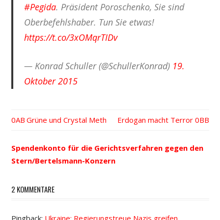
#Pegida
. Präsident Poroschenko, Sie sind
Oberbefehlshaber. Tun Sie etwas!
https://t.co/3xOMqrTIDv
— Konrad Schuller (@SchullerKonrad)
19.
Oktober 2015
Vorheriger
Grüne und Crystal Meth
Nächster
Erdogan macht Terror
Beitrags-
Beitrag:
Beitrag:
Spendenkonto für die Gerichtsverfahren gegen den
Navigation
Stern/Bertelsmann-Konzern
2 KOMMENTARE
Pingback:
Ukraine: Regierungstreue Nazis greifen