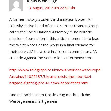
Klaus Weiß
sagt:
13. August 2017 um 22:40 Uhr
A former history student and amateur boxer, Mr
Biletsky is also head of an extremist Ukrainian group
called the Social National Assembly. “The historic
mission of our nation in this critical moment is to lead
the White Races of the world in a final crusade for
their survival,” he wrote in a recent commentary. “A
crusade against the Semite-led Untermenschen.”
http://www.telegraph.co.uk/news/worldnews/europe
/ukraine/11025137/Ukraine-crisis-the-neo-Nazi-
brigade-fighting-pro-Russian-separatists.html
Und mit solch einem Dreckszeug macht sich die
Wertegemeinschaft gemein.