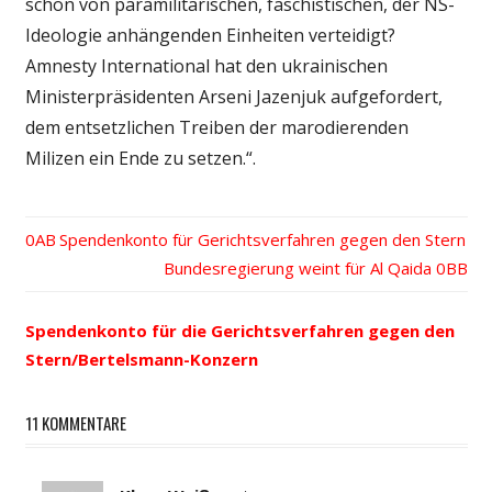
schon von paramilitärischen, faschistischen, der NS-
Ideologie anhängenden Einheiten verteidigt?
Amnesty International hat den ukrainischen
Ministerpräsidenten Arseni Jazenjuk aufgefordert,
dem entsetzlichen Treiben der marodierenden
Milizen ein Ende zu setzen.“.
Vorheriger
Spendenkonto für Gerichtsverfahren gegen den Stern
Beitrags-
Beitrag:
Nächster
Bundesregierung weint für Al Qaida
Beitrag:
Navigation
Spendenkonto für die Gerichtsverfahren gegen den
Stern/Bertelsmann-Konzern
11 KOMMENTARE