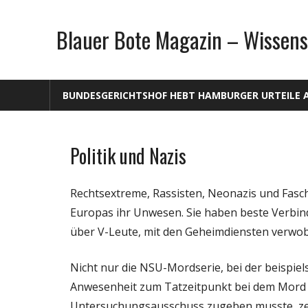
Zum
Inhalt
Blauer Bote Magazin – Wissens
springen
BUNDESGERICHTSHOF HEBT HAMBURGER URTEILE 
Politik und Nazis
Gesellschaft
Medien
Rechtsextreme, Rassisten, Neonazis und Fasc
Politik
Europas ihr Unwesen. Sie haben beste Verbindu
Wissenschaft
über V-Leute, mit den Geheimdiensten verwo
Nicht nur die NSU-Mordserie, bei der beispie
Anwesenheit zum Tatzeitpunkt bei dem Mord i
Untersuchungsausschuss zugeben musste, zeu