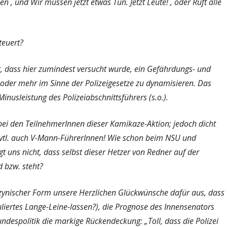
n`, und ́Wir müssen jetzt etwas Tun. Jetzt Leute!`, oder ́Ruft alle
teuert?
, dass hier zumindest versucht wurde, ein Gefährdungs- und
oder mehr im Sinne der Polizeigesetze zu dynamisieren. Das
nusleistung des Polizeiabschnittsführers (s.o.).
 bei den TeilnehmerInnen dieser Kamikaze-Aktion; jedoch dicht
 evtl. auch V-Mann-FührerInnen! Wie schon beim NSU und
t uns nicht, dass selbst dieser Hetzer
von Redner auf der
d bzw. steht?
s zynischer Form unsere Herzlichen Glückwünsche dafür aus, dass
liertes Lange-Leine-lassen?), die Prognose des Innensenators
ndespolitik die markige Rückendeckung: „Toll, dass die Polizei