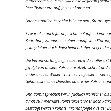
aufhetzend: ́Die Polizei will diese Regierung schütze
über Twitter etc. auf, jetzt zu kommen`…
Haben staatlich bezahlte V-Leute den „Sturm“ ges
Es war also auch für ungeschulte Köpfe erkennbar
Bedrohungsszenario zu einer handfesten Störung 
gelang leider auch. Entscheidend aber wegen der Mi
Die Verantwortung liegt selbstredend zu allererst
gefolgt von diesem Polizeieinsatzab- schnitt und
anderen casi. Wobei – nicht zu vergessen – wer sag
Gehaltsliste eines Dienstes oder einer Polizei stan
Und damit sprechen wir in fachlich ironischer bi
durch stümperhafte Polizeiarbeit (oder doch kalku
bestätigt werden konnte. Prompt folgte aus der Bu