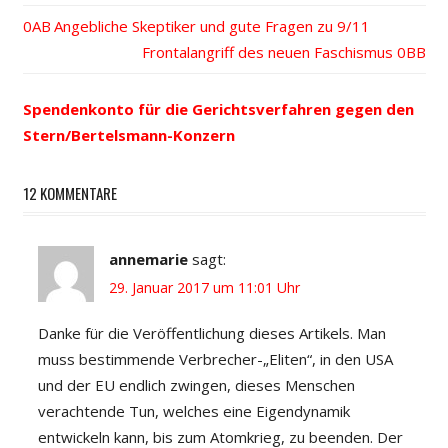
Vorheriger
Angebliche Skeptiker und gute Fragen zu 9/11
Beitrags-
Beitrag:
Nächster
Frontalangriff des neuen Faschismus
Beitrag:
Navigation
Spendenkonto für die Gerichtsverfahren gegen den
Stern/Bertelsmann-Konzern
12 KOMMENTARE
annemarie
sagt:
29. Januar 2017 um 11:01 Uhr
Danke für die Veröffentlichung dieses Artikels. Man
muss bestimmende Verbrecher-„Eliten“, in den USA
und der EU endlich zwingen, dieses Menschen
verachtende Tun, welches eine Eigendynamik
entwickeln kann, bis zum Atomkrieg, zu beenden. Der