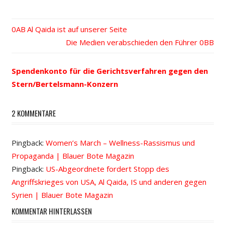
Vorheriger
Al Qaida ist auf unserer Seite
Beitrags-
Beitrag:
Nächster
Die Medien verabschieden den Führer
Beitrag:
Navigation
Spendenkonto für die Gerichtsverfahren gegen den
Stern/Bertelsmann-Konzern
2 KOMMENTARE
Pingback:
Women’s March – Wellness-Rassismus und
Propaganda | Blauer Bote Magazin
Pingback:
US-Abgeordnete fordert Stopp des
Angriffskrieges von USA, Al Qaida, IS und anderen gegen
Syrien | Blauer Bote Magazin
KOMMENTAR HINTERLASSEN