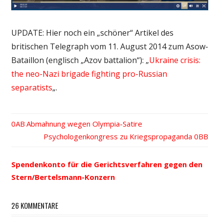
UPDATE: Hier noch ein „schöner“ Artikel des
britischen Telegraph vom 11. August 2014 zum Asow-
Bataillon (englisch „Azov battalion“): „
Ukraine crisis:
the neo-Nazi brigade fighting pro-Russian
separatists
„.
Vorheriger
Abmahnung wegen Olympia-Satire
Beitrags-
Beitrag:
Nächster
Psychologenkongress zu Kriegspropaganda
Beitrag:
Navigation
Spendenkonto für die Gerichtsverfahren gegen den
Stern/Bertelsmann-Konzern
26 KOMMENTARE