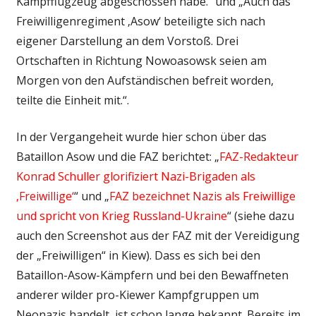
Kampfflugzeug abgeschossen habe.“ und „Auch das
Freiwilligenregiment ‚Asow‘ beteiligte sich nach
eigener Darstellung an dem Vorstoß. Drei
Ortschaften in Richtung Nowoasowsk seien am
Morgen von den Aufständischen befreit worden,
teilte die Einheit mit.“.
In der Vergangeheit wurde hier schon über das
Bataillon Asow und die FAZ berichtet: „
FAZ-Redakteur
Konrad Schuller glorifiziert Nazi-Brigaden als
‚Freiwillige‘
“ und „
FAZ bezeichnet Nazis als Freiwillige
und spricht von Krieg Russland-Ukraine
“ (siehe dazu
auch den Screenshot aus der FAZ mit der Vereidigung
der „Freiwilligen“ in Kiew). Dass es sich bei den
Bataillon-Asow-Kämpfern und bei den Bewaffneten
anderer wilder pro-Kiewer Kampfgruppen um
Neonazis handelt, ist schon lange bekannt. Bereits im