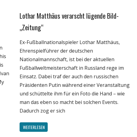
Lothar Matthäus ‏verarscht lügende Bild-
Gesellschaft
Medien
„Zeitung“
Politik
Ex-Fußballnationalspieler Lothar Matthäus,
Sport
n
Ehrenspielführer der deutschen
Wissenschaft
his
Nationalmannschaft, ist bei der aktuellen
is
Fußballweltmeisterschaft in Russland rege im
 Ivan
Einsatz. Dabei traf der auch den russischen
My
Präsidenten Putin während einer Veranstaltung
und schüttelte ihm für ein Foto die Hand – wie
man das eben so macht bei solchen Events.
Dadurch zog er sich
WEITERLESEN