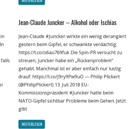
WEITERLESEN
Jean-Claude Juncker – Alkohol oder Ischias
Gesellschaft
Medien
 in
Jean-Claude #Juncker wirkte ein wenig derangiert
Politik
ln
gestern beim Gipfel, er schwankte verdächtig:
Unterhaltung
https://t.co/o6au769fuk Die Spin-PR versucht zu
Webfundstück
falls
streuen, Juncker habe ein „Rückenproblem“
Wissenschaft
gehabt. Manchmal ist er aber einfach nur lustig
drauf: https://t.co/J9ry9Pw9uO — Philip Plickert
ei
(@PhilipPlickert) 13. Juli 2018 EU-
Kommissionspräsident #Juncker hatte beim
NATO-Gipfel sichtbar Probleme beim Gehen. Jetzt
gibt
WEITERLESEN