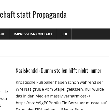
chaft statt Propaganda
AUF
IMPRESSUM/KONTAKT
LFK
Naziskandal: Dumm stellen hilft nicht immer
Gesellschaft
Medien
Kroatische Fußballer haben schon während der
Politik
WM Nazigrüße vom Stapel gelassen, nur wurde
xs de
Sport
das in den Medien massiv verharmlost ->
Esta
Webfundstück
https://t.co/x9gPCPnn0u Ein Betreuer musste auf
s
Wissenschaft
Druck der FIFA gehen — Blauer Bote