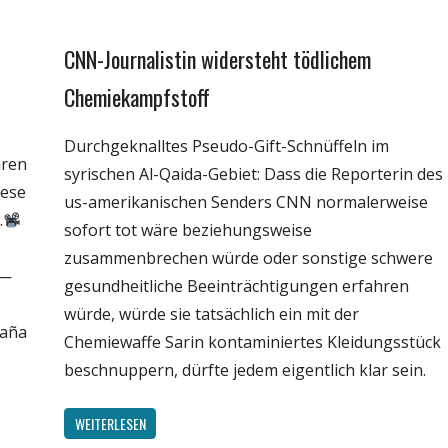
CNN-Journalistin widersteht tödlichem
Gesellschaft
Medien
Chemiekampfstoff
Politik
Durchgeknalltes Pseudo-Gift-Schnüffeln im
Wissenschaft
aren
syrischen Al-Qaida-Gebiet: Dass die Reporterin des
iese
us-amerikanischen Senders CNN normalerweise
.
sofort tot wäre beziehungsweise
zusammenbrechen würde oder sonstige schwere
 —
gesundheitliche Beeinträchtigungen erfahren
würde, würde sie tatsächlich ein mit der
paña
Chemiewaffe Sarin kontaminiertes Kleidungsstück
beschnuppern, dürfte jedem eigentlich klar sein.
WEITERLESEN