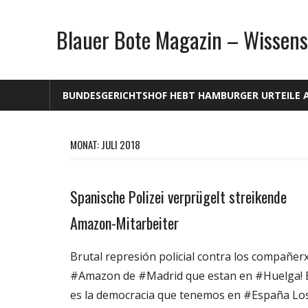
Zum
Inhalt
Blauer Bote Magazin – Wissens
springen
BUNDESGERICHTSHOF HEBT HAMBURGER URTEILE 
MONAT: JULI 2018
Spanische Polizei verprügelt streikende
Gesellschaft
Politik
Amazon-Mitarbeiter
Wirtschaft
Brutal represión policial contra los compañer
Wissenschaft
#Amazon de #Madrid que estan en #Huelga! 
es la democracia que tenemos en #España Lo