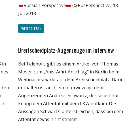
Russian Perspective
(@RusPerspective) 18.
Juli 2018
WEITERLESEN
Breitscheidplatz-Augenzeuge im Interview
Gesellschaft
Medien
 in
Bei Telepolis gibt es einem Artikel von Thomas
Politik
 des
Moser zum „Anis-Amri-Anschlag“ in Berlin beim
Wissenschaft
Weihnachtsmarkt auf dem Breitscheidplatz. Darin
ften
enthalten ist auch ein Interview mit dem
i
Augenzeugen Andreas Schwartz, der selbst nur
ich
knapp dem Attentat mit dem LKW entkam. Die
Aussagen Schwartz‘ unterstreichen, dass bei dem
Attentat etwas nicht stimmt.