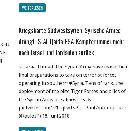
WEITERLESEN
Kriegskarte Südwestsyrien: Syrische Armee
Gesellschaft
Politik
drängt IS-Al-Qaida-FSA-Kämpfer immer mehr
KKEN
Wissenschaft
nach Israel und Jordanien zurück
NE,
!
#Daraa Thread: The Syrian Army have made their
final preparations to take on terrorist forces
operating in southern #Syria. Tens of tank, the
deployment of the elite Tiger Forces and allies of
the Syrian Army are almost ready.
pic.twitter.com/zI1oqFwTvP — Paul Antonopoulos
(@oulosP) 18. Juni 2018