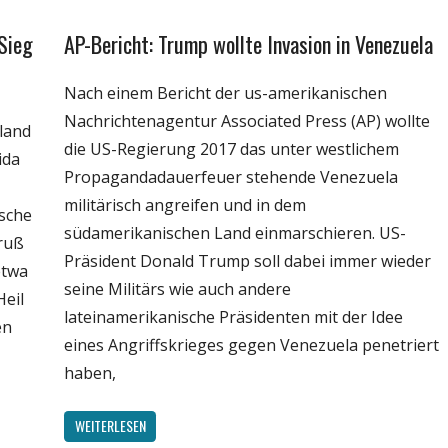
Sieg
AP-Bericht: Trump wollte Invasion in Venezuela
Gesellschaft
Medien
Nach einem Bericht der us-amerikanischen
Politik
Nachrichtenagentur Associated Press (AP) wollte
sland
Wissenschaft
die US-Regierung 2017 das unter westlichem
ida
Propagandadauerfeuer stehende Venezuela
militärisch angreifen und in dem
sche
südamerikanischen Land einmarschieren. US-
ruß
Präsident Donald Trump soll dabei immer wieder
etwa
seine Militärs wie auch andere
Heil
lateinamerikanische Präsidenten mit der Idee
en
eines Angriffskrieges gegen Venezuela penetriert
haben,
WEITERLESEN