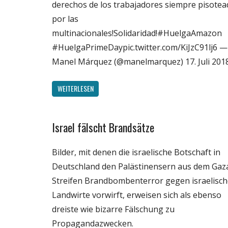
derechos de los trabajadores siempre pisote
por las
multinacionales!Solidaridad!#HuelgaAmazon
#HuelgaPrimeDaypic.twitter.com/KiJzC91lj6 —
Manel Márquez (@manelmarquez) 17. Juli 201
WEITERLESEN
Israel fälscht Brandsätze
Gesellschaft
Internet
Bilder, mit denen die israelische Botschaft in
Medien
Deutschland den Palästinensern aus dem Gaz
Politik
Streifen Brandbombenterror gegen israelisch
Wissenschaft
Landwirte vorwirft, erweisen sich als ebenso
dreiste wie bizarre Fälschung zu
Propagandazwecken.