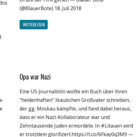
ados
(@BlauerBote) 18. Juli 2018
WEITERLESEN
8
Opa war Nazi
Gesellschaft
Medien
Eine US-Journalistin wollte ein Buch über ihren
Politik
a-
"heldenhaften" litauischen Großvater schreiben,
Webfundstück
e
der gg. Moskau kämpfte, und fand dabei heraus,
Wissenschaft
dass er ein Nazi-Kollaborateur war und
Zehntausende Juden ermordete. In #Litauen wird
er trotzdem glorifizert.https://t.co/6Fkay0q3M9 —