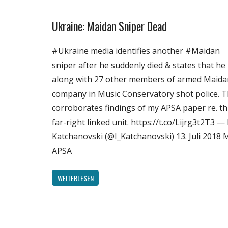
Ukraine: Maidan Sniper Dead
English
Gesellschaft
#Ukraine media identifies another #Maidan
Medien
sniper after he suddenly died & states that he
Politik
along with 27 other members of armed Maida
Wissenschaft
company in Music Conservatory shot police. T
corroborates findings of my APSA paper re. th
far-right linked unit. https://t.co/Lijrg3t2T3 —
Katchanovski (@I_Katchanovski) 13. Juli 2018 
APSA
WEITERLESEN