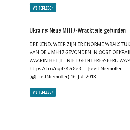
WEITERLESEN
Ukraine: Neue MH17-Wrackteile gefunden
Gesellschaft
Medien
BREKEND. WEER ZIJN ER ENORME WRAKSTU
Politik
VAN DE #MH17 GEVONDEN IN OOST OEKRAÏ
Technik
WAARIN HET JIT NIET GEÏNTERESSEERD WAS!!
Wissenschaft
https://t.co/uq42K7c8e3 — Joost Niemoller
(@JoostNiemoller) 16. Juli 2018
WEITERLESEN