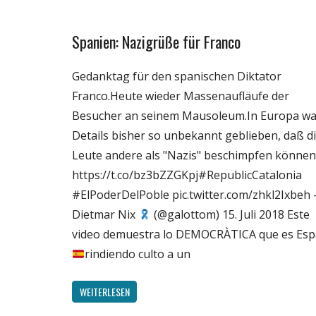
Spanien: Nazigrüße für Franco
Gesellschaft
Politik
Gedanktag für den spanischen Diktator
Wissenschaft
Franco.Heute wieder Massenaufläufe der
Besucher an seinem Mausoleum.In Europa w
Details bisher so unbekannt geblieben, daß d
Leute andere als "Nazis" beschimpfen können
https://t.co/bz3bZZGKpj#RepublicCatalonia
#ElPoderDelPoble pic.twitter.com/zhkl2Ixbeh
Dietmar Nix
(@galottom) 15. Juli 2018 Este
video demuestra lo DEMOCRÀTICA que es Es
rindiendo culto a un
WEITERLESEN