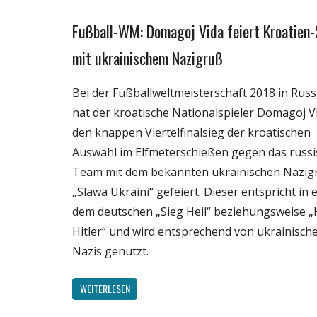
Fußball-WM: Domagoj Vida feiert Kroatien-
Gesellschaft
Medien
mit ukrainischem Nazigruß
Politik
Bei der Fußballweltmeisterschaft 2018 in Rus
Sport
hat der kroatische Nationalspieler Domagoj V
Wissenschaft
den knappen Viertelfinalsieg der kroatischen
Auswahl im Elfmeterschießen gegen das russi
Team mit dem bekannten ukrainischen Nazig
„Slawa Ukraini“ gefeiert. Dieser entspricht in 
dem deutschen „Sieg Heil“ beziehungsweise „
Hitler“ und wird entsprechend von ukrainisch
Nazis genutzt.
WEITERLESEN